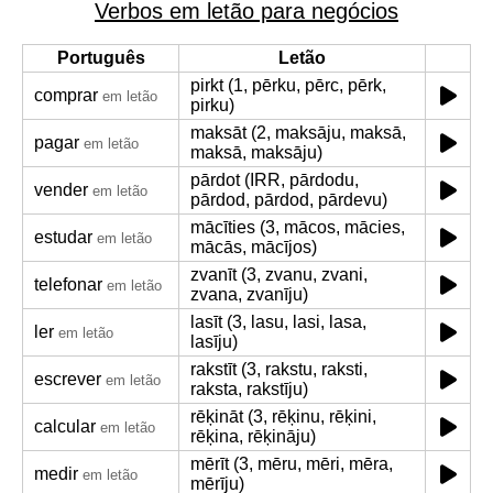
Verbos em letão para negócios
Português
Letão
pirkt (1, pērku, pērc, pērk,
comprar
em letão
pirku)
maksāt (2, maksāju, maksā,
pagar
em letão
maksā, maksāju)
pārdot (IRR, pārdodu,
vender
em letão
pārdod, pārdod, pārdevu)
mācīties (3, mācos, mācies,
estudar
em letão
mācās, mācījos)
zvanīt (3, zvanu, zvani,
telefonar
em letão
zvana, zvanīju)
lasīt (3, lasu, lasi, lasa,
ler
em letão
lasīju)
rakstīt (3, rakstu, raksti,
escrever
em letão
raksta, rakstīju)
rēķināt (3, rēķinu, rēķini,
calcular
em letão
rēķina, rēķināju)
mērīt (3, mēru, mēri, mēra,
medir
em letão
mērīju)