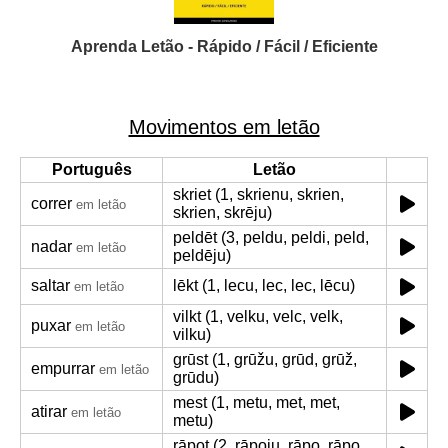
Aprenda Letão - Rápido / Fácil / Eficiente
Movimentos em letão
Português
Letão
skriet (1, skrienu, skrien,
correr
em letão
skrien, skrēju)
peldēt (3, peldu, peldi, peld,
nadar
em letão
peldēju)
saltar
lēkt (1, lecu, lec, lec, lēcu)
em letão
vilkt (1, velku, velc, velk,
puxar
em letão
vilku)
grūst (1, grūžu, grūd, grūž,
empurrar
em letão
grūdu)
mest (1, metu, met, met,
atirar
em letão
metu)
rāpot (2, rāpoju, rāpo, rāpo,