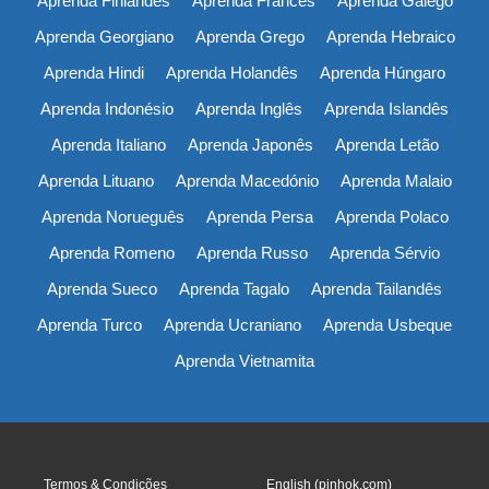
Aprenda Finlandês
Aprenda Francês
Aprenda Galego
Aprenda Georgiano
Aprenda Grego
Aprenda Hebraico
Aprenda Hindi
Aprenda Holandês
Aprenda Húngaro
Aprenda Indonésio
Aprenda Inglês
Aprenda Islandês
Aprenda Italiano
Aprenda Japonês
Aprenda Letão
Aprenda Lituano
Aprenda Macedónio
Aprenda Malaio
Aprenda Norueguês
Aprenda Persa
Aprenda Polaco
Aprenda Romeno
Aprenda Russo
Aprenda Sérvio
Aprenda Sueco
Aprenda Tagalo
Aprenda Tailandês
Aprenda Turco
Aprenda Ucraniano
Aprenda Usbeque
Aprenda Vietnamita
Termos & Condições
English (pinhok.com)