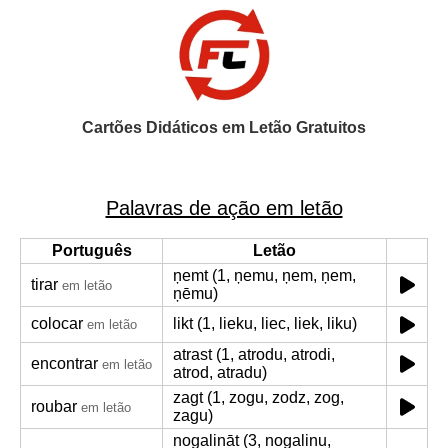
Cartões Didáticos em Letão Gratuitos
Palavras de ação em letão
Português
Letão
ņemt (1, ņemu, ņem, ņem,
tirar
em letão
ņēmu)
colocar
likt (1, lieku, liec, liek, liku)
em letão
atrast (1, atrodu, atrodi,
encontrar
em letão
atrod, atradu)
zagt (1, zogu, zodz, zog,
roubar
em letão
zagu)
nogalināt (3, nogalinu,