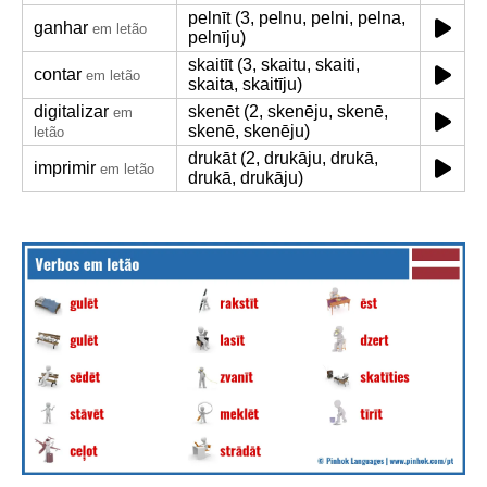
pelnīt (3, pelnu, pelni, pelna,
ganhar
em letão
pelnīju)
skaitīt (3, skaitu, skaiti,
contar
em letão
skaita, skaitīju)
digitalizar
skenēt (2, skenēju, skenē,
em
skenē, skenēju)
letão
drukāt (2, drukāju, drukā,
imprimir
em letão
drukā, drukāju)