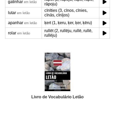
gatinhar
em letão
rāpoju)
cīnīties (3, cīnos, cīnies,
lutar
em letão
cīnās, cīnījos)
apanhar
ķert (1, ķeru, ķer, ķer, ķēru)
em letão
rullēt (2, rullēju, rullē, rullē,
rolar
em letão
rullēju)
Livro de Vocabulário Letão