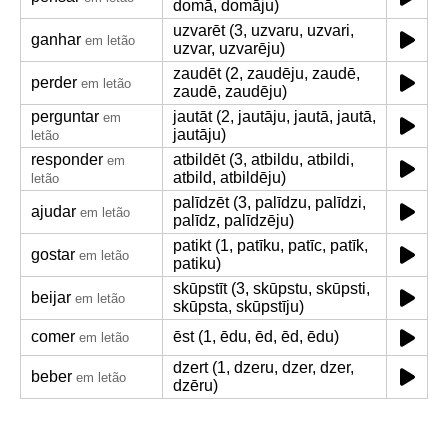
domā, domāju)
uzvarēt (3, uzvaru, uzvari,
ganhar
em letão
uzvar, uzvarēju)
zaudēt (2, zaudēju, zaudē,
perder
em letão
zaudē, zaudēju)
perguntar
jautāt (2, jautāju, jautā, jautā,
em
jautāju)
letão
responder
atbildēt (3, atbildu, atbildi,
em
atbild, atbildēju)
letão
palīdzēt (3, palīdzu, palīdzi,
ajudar
em letão
palīdz, palīdzēju)
patikt (1, patīku, patīc, patīk,
gostar
em letão
patiku)
skūpstīt (3, skūpstu, skūpsti,
beijar
em letão
skūpsta, skūpstīju)
comer
ēst (1, ēdu, ēd, ēd, ēdu)
em letão
dzert (1, dzeru, dzer, dzer,
beber
em letão
dzēru)