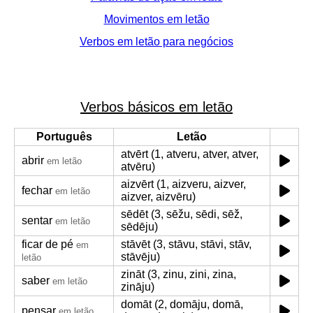
Movimentos em letão
Verbos em letão para negócios
Verbos básicos em letão
Português
Letão
atvērt (1, atveru, atver, atver,
abrir
em letão
atvēru)
aizvērt (1, aizveru, aizver,
fechar
em letão
aizver, aizvēru)
sēdēt (3, sēžu, sēdi, sēž,
sentar
em letão
sēdēju)
ficar de pé
stāvēt (3, stāvu, stāvi, stāv,
em
stāvēju)
letão
zināt (3, zinu, zini, zina,
saber
em letão
zināju)
domāt (2, domāju, domā,
pensar
em letão