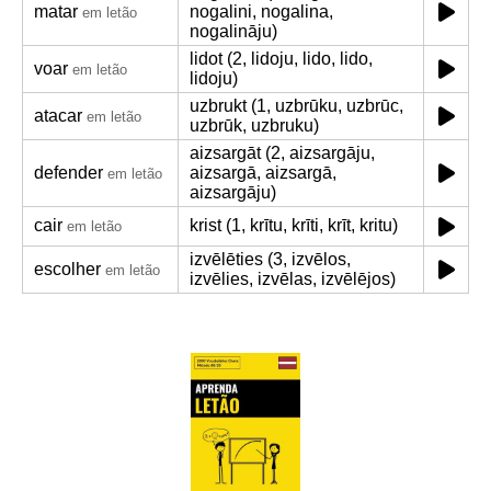
matar
nogalini, nogalina,
em letão
nogalināju)
lidot (2, lidoju, lido, lido,
voar
em letão
lidoju)
uzbrukt (1, uzbrūku, uzbrūc,
atacar
em letão
uzbrūk, uzbruku)
aizsargāt (2, aizsargāju,
defender
aizsargā, aizsargā,
em letão
aizsargāju)
cair
krist (1, krītu, krīti, krīt, kritu)
em letão
izvēlēties (3, izvēlos,
escolher
em letão
izvēlies, izvēlas, izvēlējos)