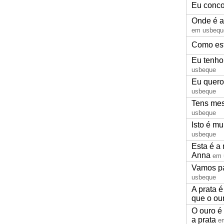
Eu conc
Onde é a
em usbequ
Como es
Eu tenho
usbeque
Eu quero
usbeque
Tens mes
usbeque
Isto é mu
usbeque
Esta é a
Anna
em 
Vamos p
usbeque
A prata é
que o ou
O ouro é
a prata
e