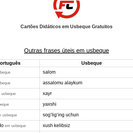
Cartões Didáticos em Usbeque Gratuitos
Outras frases úteis em usbeque
ortuguês
Usbeque
salom
beque
assalomu alaykum
beque
xayr
 usbeque
yaxshi
beque
sogʻligʻing uchun
m usbeque
do
xush kelibsiz
em usbeque