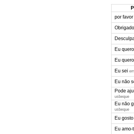
P
por favor
Obrigad
Desculp
Eu quero
Eu quero
Eu sei
em
Eu não s
Pode aj
usbeque
Eu não g
usbeque
Eu gosto 
Eu amo-t