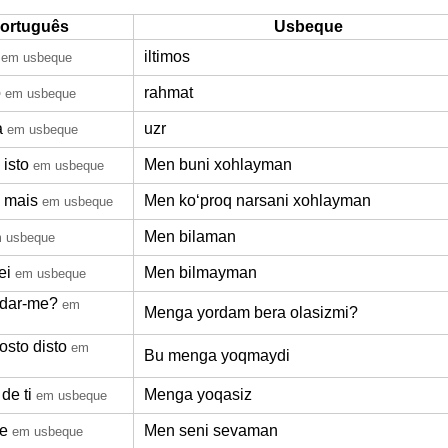
ortuguês
Usbeque
iltimos
em usbeque
o
rahmat
em usbeque
a
uzr
em usbeque
 isto
Men buni xohlayman
em usbeque
 mais
Men koʻproq narsani xohlayman
em usbeque
Men bilaman
 usbeque
ei
Men bilmayman
em usbeque
udar-me?
em
Menga yordam bera olasizmi?
osto disto
em
Bu menga yoqmaydi
de ti
Menga yoqasiz
em usbeque
e
Men seni sevaman
em usbeque