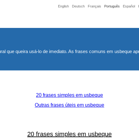
English
Deutsch
Français
Português
Español
ral que queira usá-lo de imediato. As frases comuns em usbeque ap
20 frases simples em usbeque
Outras frases úteis em usbeque
20 frases simples em usbeque