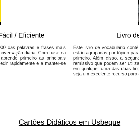
cil / Eficiente
Livro d
000 das palavras e frases mais
Este livro de vocabulário con
conversação diária. Com base na
estão agrupadas por tópico par
 aprende primeiro as principais
primeiro. Além disso, a segu
gredir rapidamente e a manter-se
remissivo que podem ser utiliz
em qualquer uma das duas líng
seja um excelente recurso para 
Cartões Didáticos em Usbeque