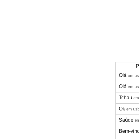
P
Olá
em us
Olá
em us
Tchau
em
Ok
em us
Saúde
e
Bem-vin