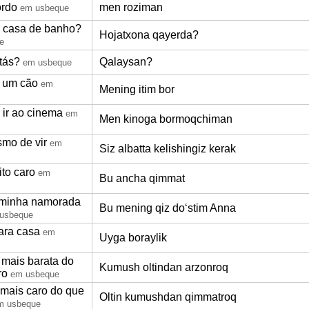
ordo
men roziman
em usbeque
 casa de banho?
Hojatxona qayerda?
e
tás?
Qalaysan?
em usbeque
 um cão
em
Mening itim bor
 ir ao cinema
em
Men kinoga bormoqchiman
mo de vir
em
Siz albatta kelishingiz kerak
ito caro
em
Bu ancha qimmat
 minha namorada
Bu mening qiz doʻstim Anna
usbeque
ara casa
em
Uyga boraylik
 mais barata do
Kumush oltindan arzonroq
ro
em usbeque
 mais caro do que
Oltin kumushdan qimmatroq
m usbeque