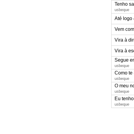
Tenho sa
usbeque
Até logo
Vem com
Vira à dir
Vira à e
Segue em
usbeque
Como te
usbeque
O meu n
usbeque
Eu tenho
usbeque