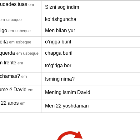
udades tuas
em
Sizni sogʻindim
koʻrishguncha
em usbeque
igo
Men bilan yur
em usbeque
eita
oʻngga buril
em usbeque
squerda
chapga buril
em usbeque
 frente
em
toʻgʻriga bor
 chamas?
em
Isming nima?
ome é David
em
Mening ismim David
 22 anos
em
Men 22 yoshdaman