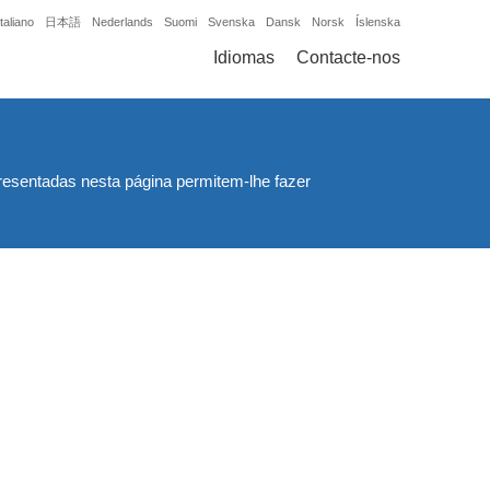
Italiano
日本語
Nederlands
Suomi
Svenska
Dansk
Norsk
Íslenska
Idiomas
Contacte-nos
resentadas nesta página permitem-lhe fazer