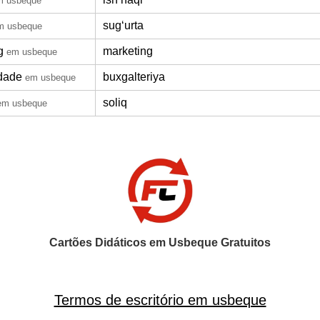
m usbeque
sugʻurta
m usbeque
g
marketing
em usbeque
idade
buxgalteriya
em usbeque
soliq
em usbeque
Cartões Didáticos em Usbeque Gratuitos
Termos de escritório em usbeque