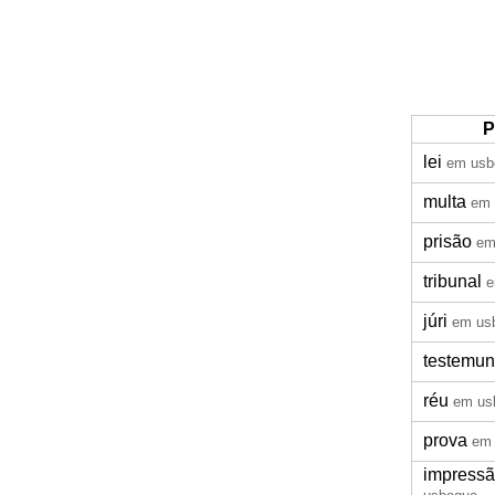
P
lei
em usb
multa
em 
prisão
em
tribunal
e
júri
em us
testemu
réu
em us
prova
em
impressão