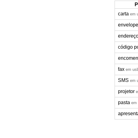
P
carta
em 
envelop
endereç
código p
encome
fax
em us
SMS
em 
projetor
pasta
em 
apresent