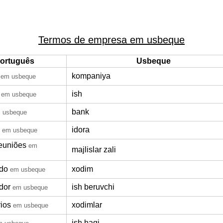
Termos de empresa em usbeque
ortuguês
Usbeque
kompaniya
em usbeque
ish
em usbeque
bank
 usbeque
idora
em usbeque
reuniões
em
majlislar zali
do
xodim
em usbeque
dor
ish beruvchi
em usbeque
rios
xodimlar
em usbeque
ish haqi