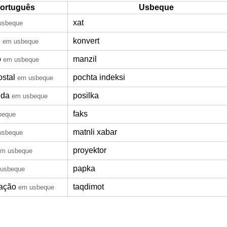
ortuguês
Usbeque
xat
usbeque
e
konvert
em usbeque
o
manzil
em usbeque
ostal
pochta indeksi
em usbeque
nda
posilka
em usbeque
faks
beque
matnli xabar
usbeque
proyektor
em usbeque
papka
usbeque
ação
taqdimot
em usbeque