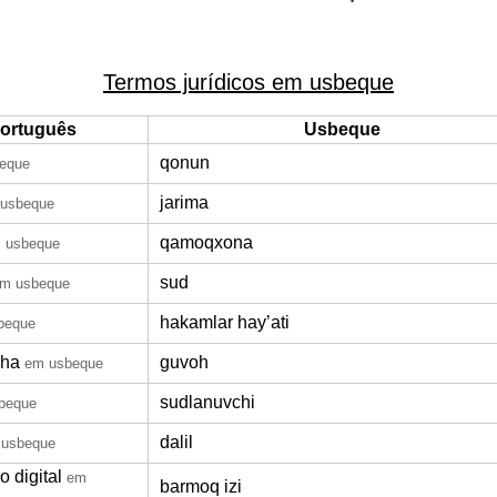
Termos jurídicos em usbeque
ortuguês
Usbeque
qonun
eque
jarima
usbeque
qamoqxona
 usbeque
sud
m usbeque
hakamlar hayʼati
beque
nha
guvoh
em usbeque
sudlanuvchi
beque
dalil
 usbeque
 digital
em
barmoq izi