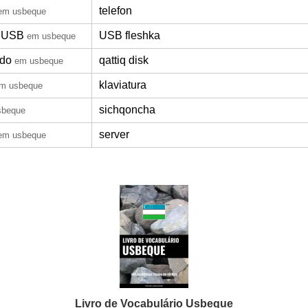
telefon
em usbeque
 USB
USB fleshka
em usbeque
ido
qattiq disk
em usbeque
klaviatura
m usbeque
sichqoncha
sbeque
server
em usbeque
Livro de Vocabulário Usbeque