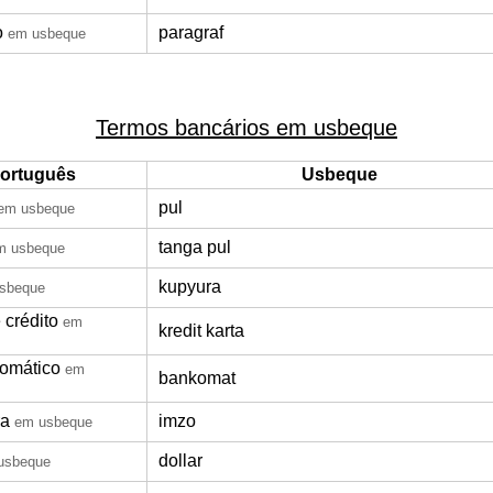
o
paragraf
em usbeque
Termos bancários em usbeque
ortuguês
Usbeque
pul
em usbeque
tanga pul
m usbeque
kupyura
sbeque
 crédito
em
kredit karta
tomático
em
bankomat
ra
imzo
em usbeque
dollar
usbeque