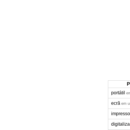
P
portátil
e
ecrã
em u
impresso
digitaliz