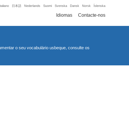
Italiano
日本語
Nederlands
Suomi
Svenska
Dansk
Norsk
Íslenska
Idiomas
Contacte-nos
umentar o seu vocabulário usbeque, consulte os