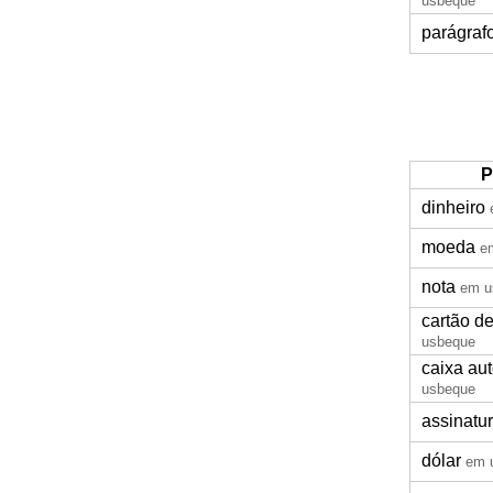
usbeque
parágraf
P
dinheiro
moeda
e
nota
em u
cartão de
usbeque
caixa au
usbeque
assinatu
dólar
em 