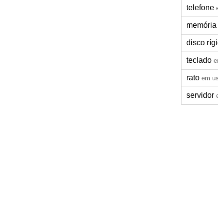
telefone
memória
disco ríg
teclado
e
rato
em u
servidor