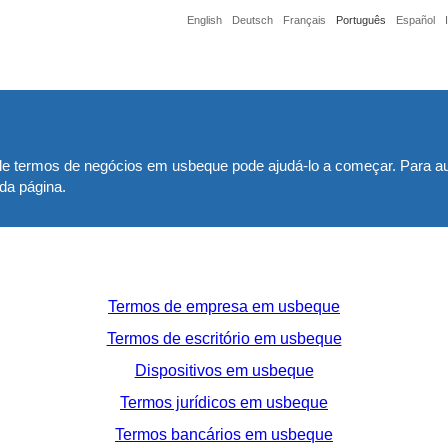
English
Deutsch
Français
Português
Español
 de termos de negócios em usbeque pode ajudá-lo a começar. Para a
da página.
Termos de empresa em usbeque
Termos de escritório em usbeque
Dispositivos em usbeque
Termos jurídicos em usbeque
Termos bancários em usbeque