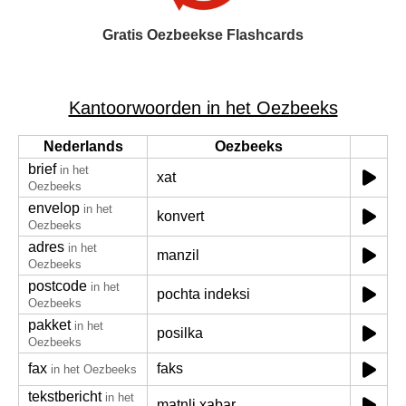
Gratis Oezbeekse Flashcards
Kantoorwoorden in het Oezbeeks
Nederlands
Oezbeeks
brief
in het
xat
Oezbeeks
envelop
in het
konvert
Oezbeeks
adres
in het
manzil
Oezbeeks
postcode
in het
pochta indeksi
Oezbeeks
pakket
in het
posilka
Oezbeeks
fax
faks
in het Oezbeeks
tekstbericht
in het
matnli xabar