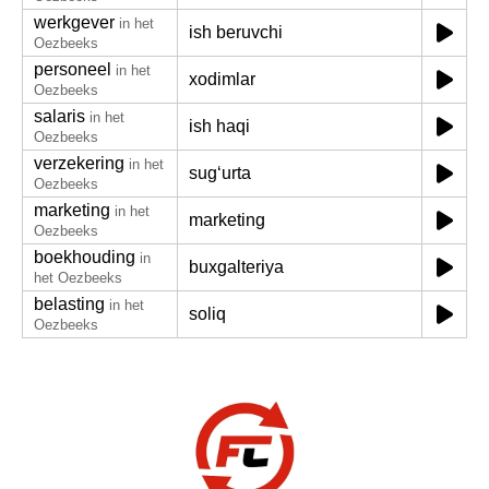
werkgever
in het
ish beruvchi
Oezbeeks
personeel
in het
xodimlar
Oezbeeks
salaris
in het
ish haqi
Oezbeeks
verzekering
in het
sugʻurta
Oezbeeks
marketing
in het
marketing
Oezbeeks
boekhouding
in
buxgalteriya
het Oezbeeks
belasting
in het
soliq
Oezbeeks