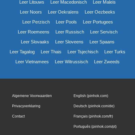
Leer Litouws
Leer Macedonisch
Leer Maleis
Leer Noors
Leer Oekraïens
Leer Oezbeeks
Leer Perzisch
Leer Pools
Leer Portugees
Leer Roemeens
Leer Russisch
Leer Servisch
Leer Slovaaks
Leer Sloveens
Leer Spaans
Leer Tagalog
Leer Thais
Leer Tsjechisch
Leer Turks
Leer Vietnamees
Leer Witrussisch
Leer Zweeds
Algemene Voorwaarden
English (pinhok.com)
Privacyverklaring
Deutsch (pinhok.com/de)
Contact
Français (pinhok.com/fr)
Português (pinhok.com/pt)