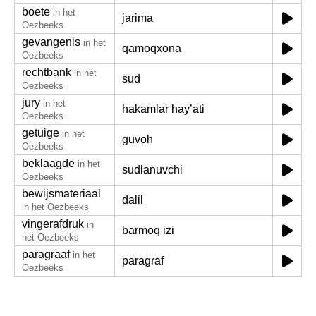
boete
in het
jarima
Oezbeeks
gevangenis
in het
qamoqxona
Oezbeeks
rechtbank
in het
sud
Oezbeeks
jury
in het
hakamlar hayʼati
Oezbeeks
getuige
in het
guvoh
Oezbeeks
beklaagde
in het
sudlanuvchi
Oezbeeks
bewijsmateriaal
dalil
in het Oezbeeks
vingerafdruk
in
barmoq izi
het Oezbeeks
paragraaf
in het
paragraf
Oezbeeks