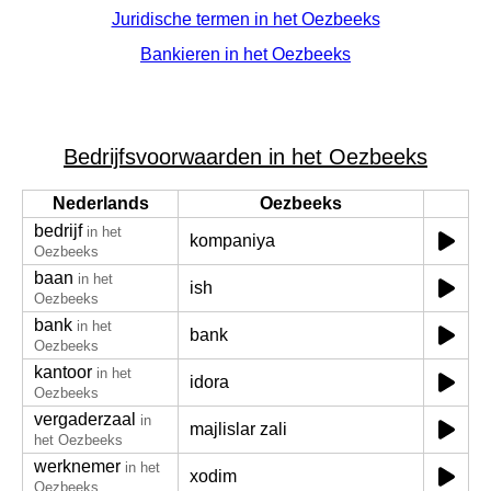
Juridische termen in het Oezbeeks
Bankieren in het Oezbeeks
Bedrijfsvoorwaarden in het Oezbeeks
Nederlands
Oezbeeks
bedrijf
in het
kompaniya
Oezbeeks
baan
in het
ish
Oezbeeks
bank
in het
bank
Oezbeeks
kantoor
in het
idora
Oezbeeks
vergaderzaal
in
majlislar zali
het Oezbeeks
werknemer
in het
xodim
Oezbeeks