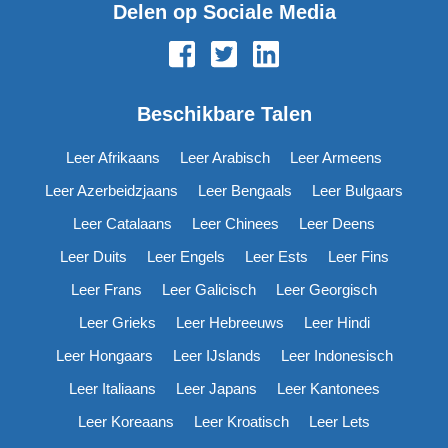
Delen op Sociale Media
Beschikbare Talen
Leer Afrikaans
Leer Arabisch
Leer Armeens
Leer Azerbeidzjaans
Leer Bengaals
Leer Bulgaars
Leer Catalaans
Leer Chinees
Leer Deens
Leer Duits
Leer Engels
Leer Ests
Leer Fins
Leer Frans
Leer Galicisch
Leer Georgisch
Leer Grieks
Leer Hebreeuws
Leer Hindi
Leer Hongaars
Leer IJslands
Leer Indonesisch
Leer Italiaans
Leer Japans
Leer Kantonees
Leer Koreaans
Leer Kroatisch
Leer Lets