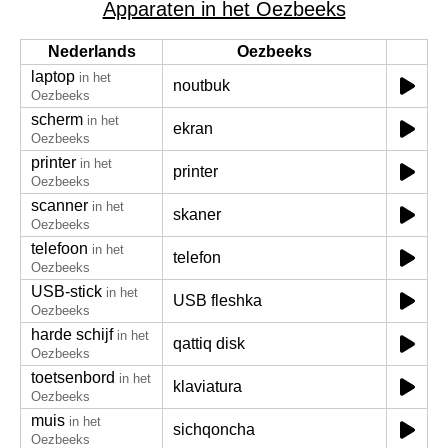
Apparaten in het Oezbeeks
Nederlands
Oezbeeks
laptop
in het
noutbuk
Oezbeeks
scherm
in het
ekran
Oezbeeks
printer
in het
printer
Oezbeeks
scanner
in het
skaner
Oezbeeks
telefoon
in het
telefon
Oezbeeks
USB-stick
in het
USB fleshka
Oezbeeks
harde schijf
in het
qattiq disk
Oezbeeks
toetsenbord
in het
klaviatura
Oezbeeks
muis
in het
sichqoncha
Oezbeeks