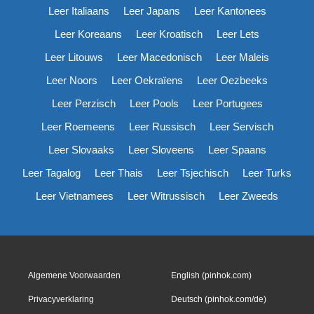
Leer Italiaans
Leer Japans
Leer Kantonees
Leer Koreaans
Leer Kroatisch
Leer Lets
Leer Litouws
Leer Macedonisch
Leer Maleis
Leer Noors
Leer Oekraïens
Leer Oezbeeks
Leer Perzisch
Leer Pools
Leer Portugees
Leer Roemeens
Leer Russisch
Leer Servisch
Leer Slovaaks
Leer Sloveens
Leer Spaans
Leer Tagalog
Leer Thais
Leer Tsjechisch
Leer Turks
Leer Vietnamees
Leer Witrussisch
Leer Zweeds
Algemene Voorwaarden
English (pinhok.com)
Privacyverklaring
Deutsch (pinhok.com/de)