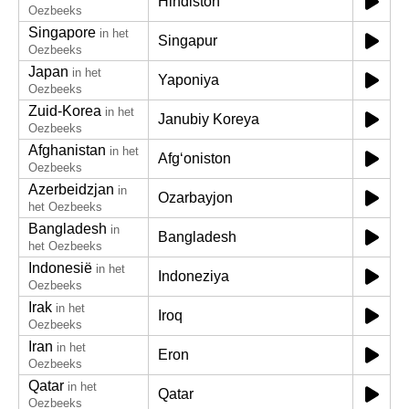
Hindiston
Oezbeeks
Singapore
in het
Singapur
Oezbeeks
Japan
in het
Yaponiya
Oezbeeks
Zuid-Korea
in het
Janubiy Koreya
Oezbeeks
Afghanistan
in het
Afgʻoniston
Oezbeeks
Azerbeidzjan
in
Ozarbayjon
het Oezbeeks
Bangladesh
in
Bangladesh
het Oezbeeks
Indonesië
in het
Indoneziya
Oezbeeks
Irak
in het
Iroq
Oezbeeks
Iran
in het
Eron
Oezbeeks
Qatar
in het
Qatar
Oezbeeks