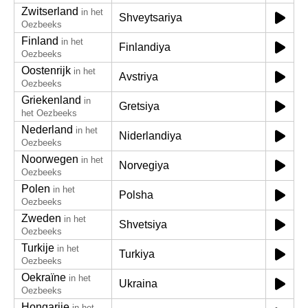
Zwitserland
in het
Shveytsariya
Oezbeeks
Finland
in het
Finlandiya
Oezbeeks
Oostenrijk
in het
Avstriya
Oezbeeks
Griekenland
in
Gretsiya
het Oezbeeks
Nederland
in het
Niderlandiya
Oezbeeks
Noorwegen
in het
Norvegiya
Oezbeeks
Polen
in het
Polsha
Oezbeeks
Zweden
in het
Shvetsiya
Oezbeeks
Turkije
in het
Turkiya
Oezbeeks
Oekraïne
in het
Ukraina
Oezbeeks
Hongarije
in het