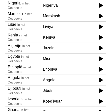
Nigeria
in het
Nigeriya
Oezbeeks
Marokko
in het
Marokash
Oezbeeks
Libië
in het
Liviya
Oezbeeks
Kenia
in het
Keniya
Oezbeeks
Algerije
in het
Jazoir
Oezbeeks
Egypte
in het
Misr
Oezbeeks
Ethiopië
in het
Efiopiya
Oezbeeks
Angola
in het
Angola
Oezbeeks
Djibouti
in het
Jibuti
Oezbeeks
Ivoorkust
in het
Kot-d'Ivuar
Oezbeeks
Ghana
in het