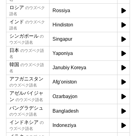
ロシア
のウズベク
Rossiya
語名
インド
のウズベク
Hindiston
語名
シンガポール
の
Singapur
ウズベク語名
日本
のウズベク語
Yaponiya
名
韓国
のウズベク語
Janubiy Koreya
名
アフガニスタン
Afgʻoniston
のウズベク語名
アゼルバイジャ
Ozarbayjon
ン
のウズベク語名
バングラデシュ
Bangladesh
のウズベク語名
インドネシア
の
Indoneziya
ウズベク語名