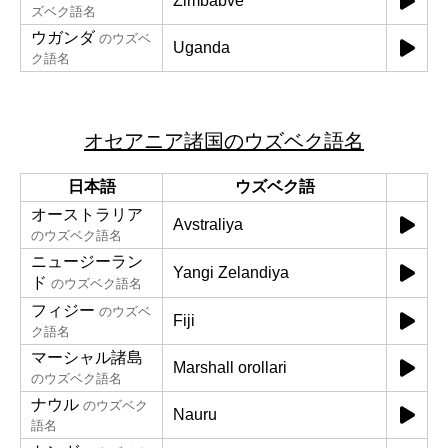
Zimbabve
ズベク語名
ウガンダ
のウズベ
Uganda
ク語名
オセアニア諸国のウズベク語名
日本語
ウズベク語
オーストラリア
Avstraliya
のウズベク語名
ニュージーラン
Yangi Zelandiya
ド
のウズベク語名
フィジー
のウズベ
Fiji
ク語名
マーシャル諸島
Marshall orollari
のウズベク語名
ナウル
のウズベク
Nauru
語名