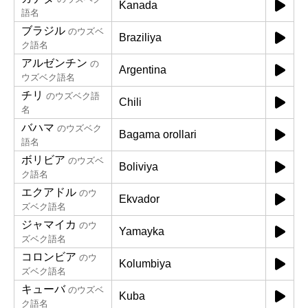
Kanada
語名
ブラジル
のウズベ
Braziliya
ク語名
アルゼンチン
の
Argentina
ウズベク語名
チリ
のウズベク語
Chili
名
バハマ
のウズベク
Bagama orollari
語名
ボリビア
のウズベ
Boliviya
ク語名
エクアドル
のウ
Ekvador
ズベク語名
ジャマイカ
のウ
Yamayka
ズベク語名
コロンビア
のウ
Kolumbiya
ズベク語名
キューバ
のウズベ
Kuba
ク語名