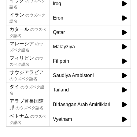
イラク
のウズベク
Iroq
語名
イラン
のウズベク
Eron
語名
カタール
のウズベ
Qatar
ク語名
マレーシア
のウ
Malayziya
ズベク語名
フィリピン
のウ
Filippin
ズベク語名
サウジアラビア
Saudiya Arabistoni
のウズベク語名
タイ
のウズベク語
Tailand
名
アラブ首長国連
Birlashgan Arab Amirliklari
邦
のウズベク語名
ベトナム
のウズベ
Vyetnam
ク語名