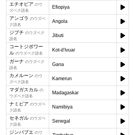
エチオピア
のウ
Efiopiya
ズベク語名
アンゴラ
のウズベ
Angola
ク語名
ジブチ
のウズベク
Jibuti
語名
コートジボワー
Kot-d'Ivuar
ル
のウズベク語名
ガーナ
のウズベク
Gana
語名
カメルーン
のウ
Kamerun
ズベク語名
マダガスカル
の
Madagaskar
ウズベク語名
ナミビア
のウズベ
Namibiya
ク語名
セネガル
のウズベ
Senegal
ク語名
ジンバブエ
のウ