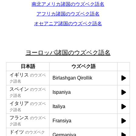
南北アメリカ諸国のウズベク語名
アフリカ諸国のウズベク語名
オセアニア諸国のウズベク語名
ヨーロッパ諸国のウズベク語名
日本語
ウズベク語
イギリス
のウズベ
Birlashgan Qirollik
ク語名
スペイン
のウズベ
Ispaniya
ク語名
イタリア
のウズベ
Italiya
ク語名
フランス
のウズベ
Fransiya
ク語名
ドイツ
のウズベク
Germaniya