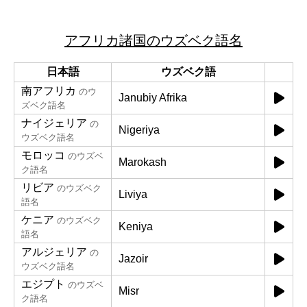
アフリカ諸国のウズベク語名
日本語
ウズベク語
南アフリカ
のウ
Janubiy Afrika
ズベク語名
ナイジェリア
の
Nigeriya
ウズベク語名
モロッコ
のウズベ
Marokash
ク語名
リビア
のウズベク
Liviya
語名
ケニア
のウズベク
Keniya
語名
アルジェリア
の
Jazoir
ウズベク語名
エジプト
のウズベ
Misr
ク語名