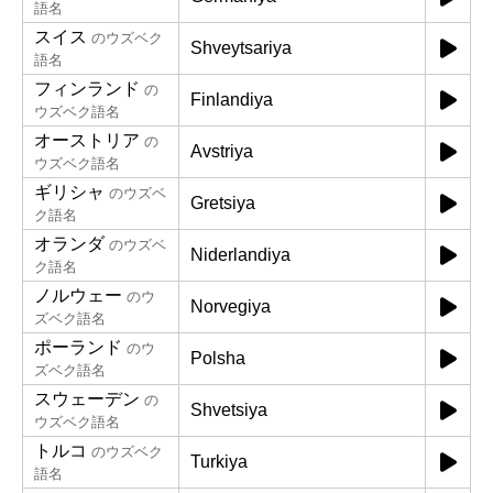
語名
スイス
のウズベク
Shveytsariya
語名
フィンランド
の
Finlandiya
ウズベク語名
オーストリア
の
Avstriya
ウズベク語名
ギリシャ
のウズベ
Gretsiya
ク語名
オランダ
のウズベ
Niderlandiya
ク語名
ノルウェー
のウ
Norvegiya
ズベク語名
ポーランド
のウ
Polsha
ズベク語名
スウェーデン
の
Shvetsiya
ウズベク語名
トルコ
のウズベク
Turkiya
語名