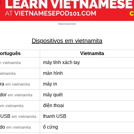
Advertisement
Dispositivos em vietnamita
ortuguês
Vietnamita
máy tính xách tay
 vietnamita
màn hình
ietnamita
ra
máy in
em vietnamita
ador
máy quét
em vietnamita
điện thoại
em vietnamita
 USB
thanh USB
em vietnamita
ido
ổ cứng
em vietnamita