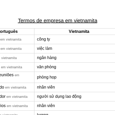
Termos de empresa em vietnamita
ortuguês
Vietnamita
công ty
em vietnamita
việc làm
em vietnamita
ngân hàng
 vietnamita
văn phòng
em vietnamita
reuniões
em
phòng họp
do
nhân viên
em vietnamita
dor
người sử dụng lao động
em vietnamita
rios
nhân viên
em vietnamita
lương