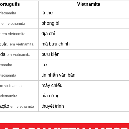
ortuguês
Vietnamita
lá thư
ietnamita
e
phong bì
em vietnamita
o
địa chỉ
em vietnamita
ostal
mã bưu chính
em vietnamita
nda
bưu kiện
em vietnamita
fax
tnamita
tin nhắn văn bản
ietnamita
máy chiếu
m vietnamita
bìa cứng
vietnamita
ação
thuyết trình
em vietnamita