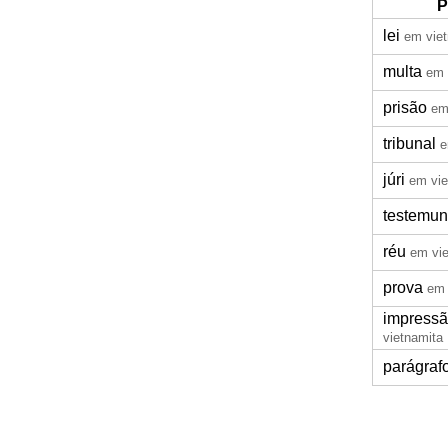
P
lei
em vie
multa
em 
prisão
em
tribunal
e
júri
em vie
testemu
réu
em vie
prova
em 
impressão
vietnamita
parágraf