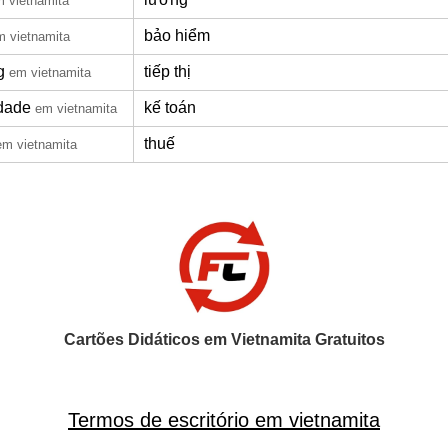
 vietnamita
bảo hiểm
m vietnamita
g
tiếp thị
em vietnamita
idade
kế toán
em vietnamita
thuế
em vietnamita
Cartões Didáticos em Vietnamita Gratuitos
Termos de escritório em vietnamita