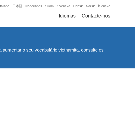
Italiano
日本語
Nederlands
Suomi
Svenska
Dansk
Norsk
Íslenska
Idiomas
Contacte-nos
a aumentar o seu vocabulário vietnamita, consulte os