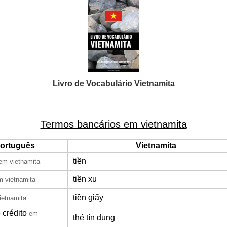
Livro de Vocabulário Vietnamita
Termos bancários em vietnamita
ortuguês
Vietnamita
tiền
em vietnamita
tiền xu
m vietnamita
tiền giấy
ietnamita
 crédito
em
thẻ tín dụng