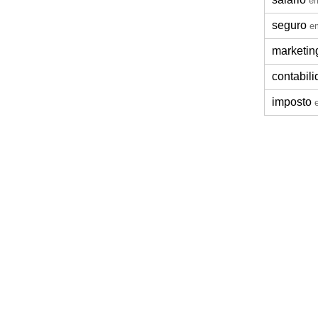
em
seguro
e
marketin
contabil
imposto