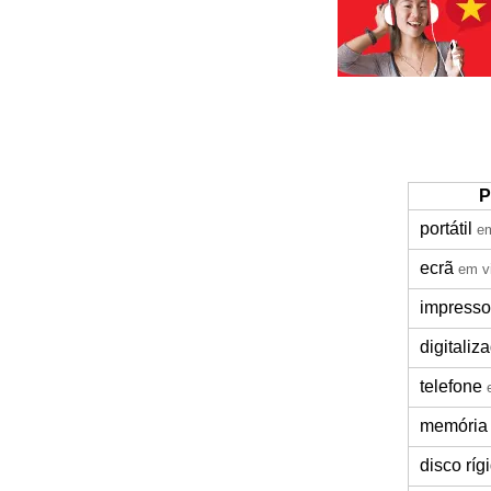
P
portátil
em
ecrã
em v
impresso
digitaliz
telefone
memória
disco ríg