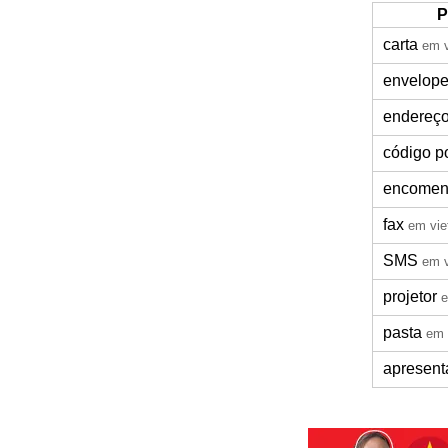
P
carta
em v
envelop
endereç
código p
encome
fax
em vie
SMS
em v
projetor
e
pasta
em 
apresent