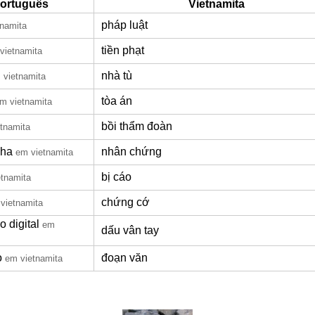
ortuguês
Vietnamita
pháp luật
tnamita
tiền phạt
vietnamita
nhà tù
 vietnamita
tòa án
m vietnamita
bồi thẩm đoàn
tnamita
nha
nhân chứng
em vietnamita
bị cáo
tnamita
chứng cớ
vietnamita
 digital
em
dấu vân tay
o
đoạn văn
em vietnamita