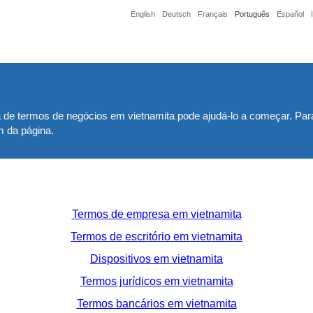
English
Deutsch
Français
Português
Español
ta de termos de negócios em vietnamita pode ajudá-lo a começar. Par
m da página.
Termos de empresa em vietnamita
Termos de escritório em vietnamita
Dispositivos em vietnamita
Termos jurídicos em vietnamita
Termos bancários em vietnamita