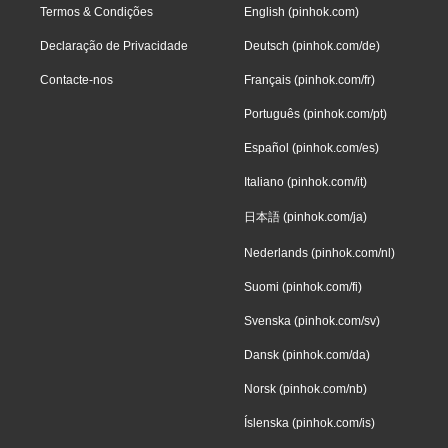
Termos & Condições
English (pinhok.com)
Declaração de Privacidade
Deutsch (pinhok.com/de)
Contacte-nos
Français (pinhok.com/fr)
Português (pinhok.com/pt)
Español (pinhok.com/es)
Italiano (pinhok.com/it)
日本語 (pinhok.com/ja)
Nederlands (pinhok.com/nl)
Suomi (pinhok.com/fi)
Svenska (pinhok.com/sv)
Dansk (pinhok.com/da)
Norsk (pinhok.com/nb)
Íslenska (pinhok.com/is)