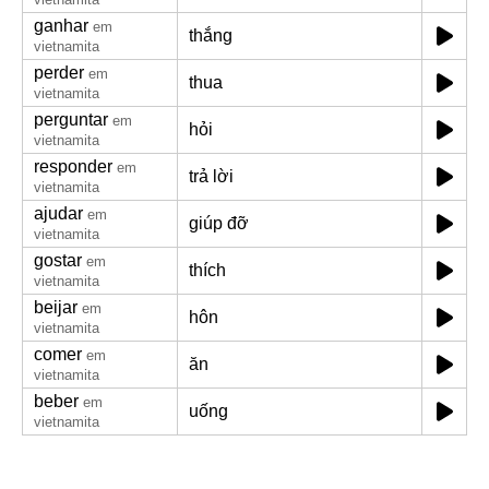
ganhar
em
thắng
vietnamita
perder
em
thua
vietnamita
perguntar
em
hỏi
vietnamita
responder
em
trả lời
vietnamita
ajudar
em
giúp đỡ
vietnamita
gostar
em
thích
vietnamita
beijar
em
hôn
vietnamita
comer
em
ăn
vietnamita
beber
em
uống
vietnamita