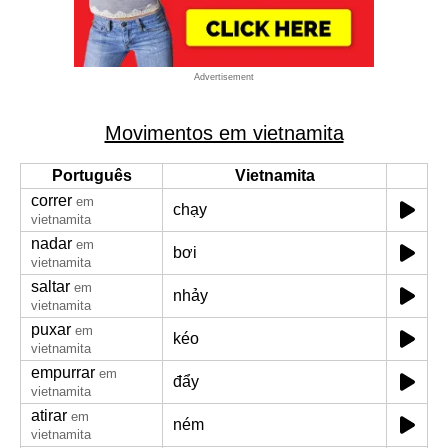
Advertisement
Movimentos em vietnamita
Português
Vietnamita
correr
em
chạy
vietnamita
nadar
em
bơi
vietnamita
saltar
em
nhảy
vietnamita
puxar
em
kéo
vietnamita
empurrar
em
đẩy
vietnamita
atirar
em
ném
vietnamita