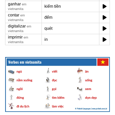
ganhar
em
kiếm tiền
vietnamita
contar
em
đếm
vietnamita
digitalizar
em
quét
vietnamita
imprimir
em
in
vietnamita