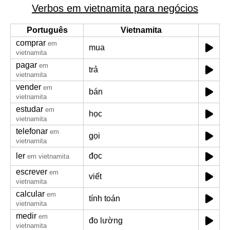
Verbos em vietnamita para negócios
Português
Vietnamita
comprar
em
mua
vietnamita
pagar
em
trả
vietnamita
vender
em
bán
vietnamita
estudar
em
học
vietnamita
telefonar
em
gọi
vietnamita
ler
đọc
em vietnamita
escrever
em
viết
vietnamita
calcular
em
tính toán
vietnamita
medir
em
đo lường
vietnamita