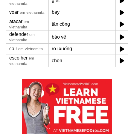
giết
vietnamita
voar
bay
em vietnamita
atacar
em
tấn công
vietnamita
defender
em
bảo vệ
vietnamita
cair
rơi xuống
em vietnamita
escolher
em
chọn
vietnamita