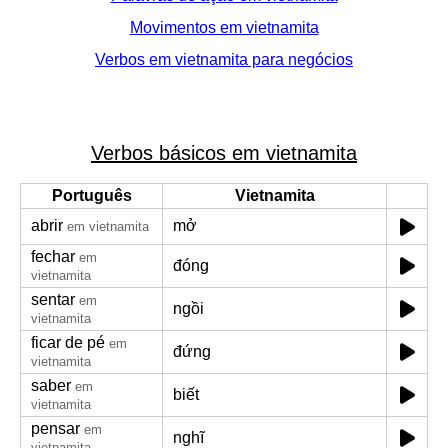
Movimentos em vietnamita
Verbos em vietnamita para negócios
Verbos básicos em vietnamita
Português
Vietnamita
abrir
mở
em vietnamita
fechar
em
đóng
vietnamita
sentar
em
ngồi
vietnamita
ficar de pé
em
đứng
vietnamita
saber
em
biết
vietnamita
pensar
em
nghĩ
vietnamita