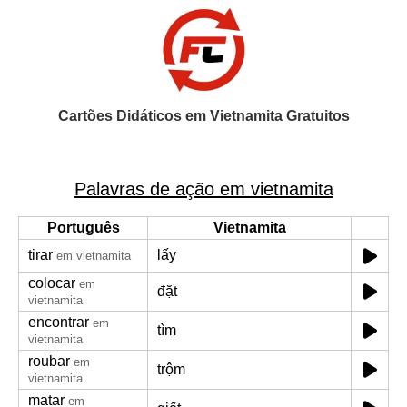
Cartões Didáticos em Vietnamita Gratuitos
Palavras de ação em vietnamita
Português
Vietnamita
tirar
lấy
em vietnamita
colocar
em
đặt
vietnamita
encontrar
em
tìm
vietnamita
roubar
em
trộm
vietnamita
matar
em