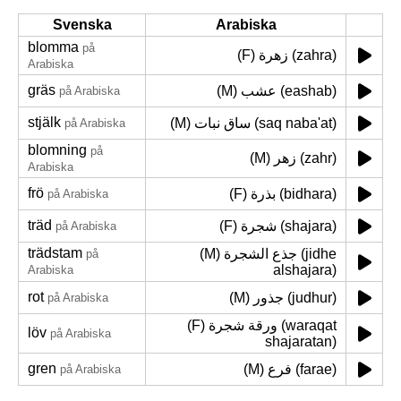
Svenska
Arabiska
blomma
på
(F) زهرة (zahra)
Arabiska
gräs
(M) عشب (eashab)
på Arabiska
stjälk
(M) ساق نبات (saq naba'at)
på Arabiska
blomning
på
(M) زهر (zahr)
Arabiska
frö
(F) بذرة (bidhara)
på Arabiska
träd
(F) شجرة (shajara)
på Arabiska
trädstam
(M) جذع الشجرة (jidhe
på
alshajara)
Arabiska
rot
(M) جذور (judhur)
på Arabiska
(F) ورقة شجرة (waraqat
löv
på Arabiska
shajaratan)
gren
(M) فرع (farae)
på Arabiska