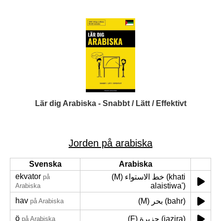
Lär dig Arabiska - Snabbt / Lätt / Effektivt
Jorden på arabiska
Svenska
Arabiska
ekvator
(M) خط الاستواء (khati
på
alaistiwa')
Arabiska
hav
(M) بحر (bahr)
på Arabiska
ö
(F) جزيرة (jazira)
på Arabiska