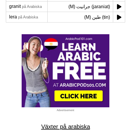
granit
(M) جرانيت (jaraniat)
på Arabiska
lera
(M) طين (tin)
på Arabiska
Advertisement
Växter på arabiska