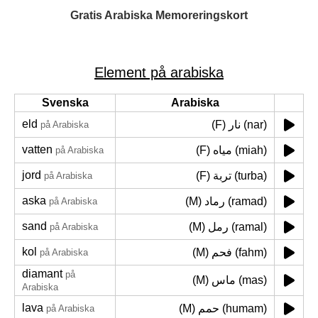
Gratis Arabiska Memoreringskort
Element på arabiska
Svenska
Arabiska
eld
(F) نار (nar)
på Arabiska
vatten
(F) مياه (miah)
på Arabiska
jord
(F) تربة (turba)
på Arabiska
aska
(M) رماد (ramad)
på Arabiska
sand
(M) رمل (ramal)
på Arabiska
kol
(M) فحم (fahm)
på Arabiska
diamant
på
(M) ماس (mas)
Arabiska
lava
(M) حمم (humam)
på Arabiska