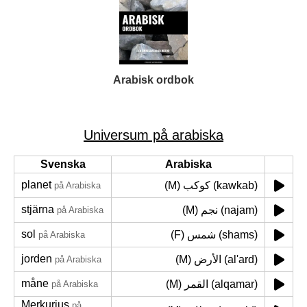
Arabisk ordbok
Universum på arabiska
Svenska
Arabiska
planet
(M) كوكب (kawkab)
på Arabiska
stjärna
(M) نجم (najam)
på Arabiska
sol
(F) شمس (shams)
på Arabiska
jorden
(M) الأرض (al'ard)
på Arabiska
måne
(M) القمر (alqamar)
på Arabiska
Merkurius
på