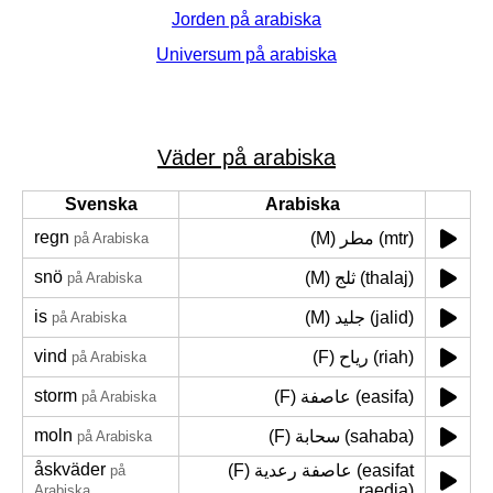
Jorden på arabiska
Universum på arabiska
Väder på arabiska
Svenska
Arabiska
regn
(M) مطر (mtr)
på Arabiska
snö
(M) ثلج (thalaj)
på Arabiska
is
(M) جليد (jalid)
på Arabiska
vind
(F) رياح (riah)
på Arabiska
storm
(F) عاصفة (easifa)
på Arabiska
moln
(F) سحابة (sahaba)
på Arabiska
åskväder
(F) عاصفة رعدية (easifat
på
raedia)
Arabiska