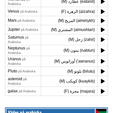
(M) عطارد (eatarid)
Arabiska
Venus
(F) الزهرة (alzahra)
på Arabiska
Mars
(M) المريخ (almiriykh)
på Arabiska
Jupiter
(M) المشتري (almushtari)
på Arabiska
Saturnus
på
(M) زحل (zahil)
Arabiska
Neptunus
på
(M) نبتون (nabtun)
Arabiska
Uranus
på
(M) أورانوس ('awranus)
Arabiska
Pluto
(M) بلوتو (bilutu)
på Arabiska
asteroid
på
(M) كويكب (kuaykib)
Arabiska
galax
(F) مجرة (majara)
på Arabiska