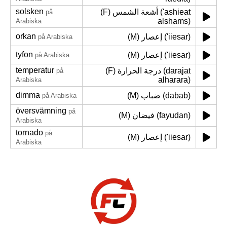
solsken
(F) أشعة الشمس ('ashieat
på
alshams)
Arabiska
orkan
(M) إعصار ('iiesar)
på Arabiska
tyfon
(M) إعصار ('iiesar)
på Arabiska
temperatur
(F) درجة الحرارة (darajat
på
alharara)
Arabiska
dimma
(M) ضباب (dabab)
på Arabiska
översvämning
på
(M) فيضان (fayudan)
Arabiska
tornado
på
(M) إعصار ('iiesar)
Arabiska