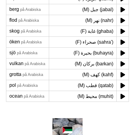
berg
(M) جبل (jabal)
på Arabiska
flod
(M) نهر (nahr)
på Arabiska
skog
(F) غابة (ghaba)
på Arabiska
öken
(F) صحراء (sahra')
på Arabiska
sjö
(F) بحيرة (buhayra)
på Arabiska
vulkan
(M) بركان (barkan)
på Arabiska
grotta
(M) كهف (kahf)
på Arabiska
pol
(M) قطب (qatab)
på Arabiska
ocean
(M) محيط (muhit)
på Arabiska