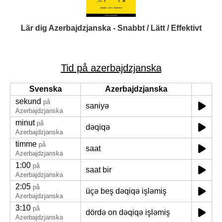
Lär dig Azerbajdzjanska - Snabbt / Lätt / Effektivt
Tid på azerbajdzjanska
Svenska
Azerbajdzjanska
sekund
på
saniyə
Azerbajdzjanska
minut
på
dəqiqə
Azerbajdzjanska
timme
på
saat
Azerbajdzjanska
1:00
på
saat bir
Azerbajdzjanska
2:05
på
üçə beş dəqiqə işləmiş
Azerbajdzjanska
3:10
på
dördə on dəqiqə işləmiş
Azerbajdzjanska