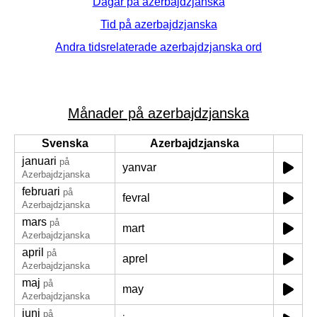
Dagar på azerbajdzjanska
Tid på azerbajdzjanska
Andra tidsrelaterade azerbajdzjanska ord
Månader på azerbajdzjanska
Svenska
Azerbajdzjanska
januari
på
yanvar
Azerbajdzjanska
februari
på
fevral
Azerbajdzjanska
mars
på
mart
Azerbajdzjanska
april
på
aprel
Azerbajdzjanska
maj
på
may
Azerbajdzjanska
juni
på