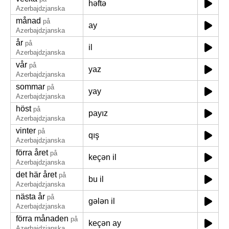
həftə
Azerbajdzjanska
månad
på
ay
Azerbajdzjanska
år
på
il
Azerbajdzjanska
vår
på
yaz
Azerbajdzjanska
sommar
på
yay
Azerbajdzjanska
höst
på
payız
Azerbajdzjanska
vinter
på
qış
Azerbajdzjanska
förra året
på
keçən il
Azerbajdzjanska
det här året
på
bu il
Azerbajdzjanska
nästa år
på
gələn il
Azerbajdzjanska
förra månaden
på
keçən ay
Azerbajdzjanska