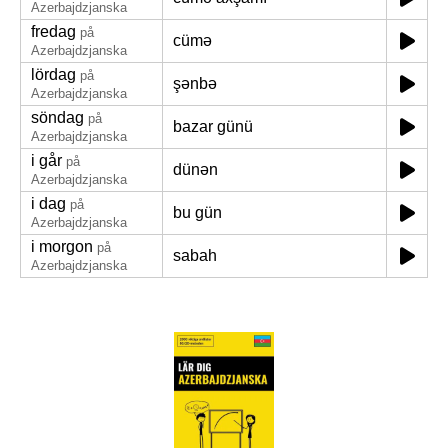
Azerbajdzjanska
fredag
på
cümə
Azerbajdzjanska
lördag
på
şənbə
Azerbajdzjanska
söndag
på
bazar günü
Azerbajdzjanska
i går
på
dünən
Azerbajdzjanska
i dag
på
bu gün
Azerbajdzjanska
i morgon
på
sabah
Azerbajdzjanska