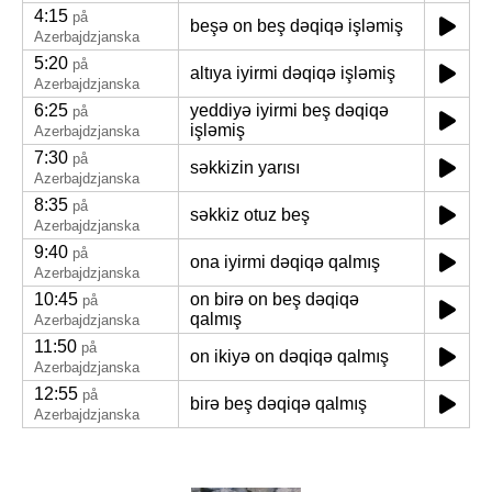
4:15
på
beşə on beş dəqiqə işləmiş
Azerbajdzjanska
5:20
på
altıya iyirmi dəqiqə işləmiş
Azerbajdzjanska
6:25
yeddiyə iyirmi beş dəqiqə
på
işləmiş
Azerbajdzjanska
7:30
på
səkkizin yarısı
Azerbajdzjanska
8:35
på
səkkiz otuz beş
Azerbajdzjanska
9:40
på
ona iyirmi dəqiqə qalmış
Azerbajdzjanska
10:45
on birə on beş dəqiqə
på
qalmış
Azerbajdzjanska
11:50
på
on ikiyə on dəqiqə qalmış
Azerbajdzjanska
12:55
på
birə beş dəqiqə qalmış
Azerbajdzjanska