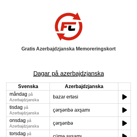
Gratis Azerbajdzjanska Memoreringskort
Dagar på azerbajdzjanska
Svenska
Azerbajdzjanska
måndag
på
bazar ertəsi
Azerbajdzjanska
tisdag
på
çərşənbə axşamı
Azerbajdzjanska
onsdag
på
çərşənbə
Azerbajdzjanska
torsdag
på
cümə axşamı