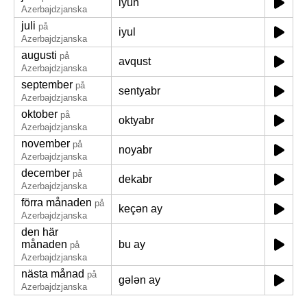
iyun
Azerbajdzjanska
juli
på
iyul
Azerbajdzjanska
augusti
på
avqust
Azerbajdzjanska
september
på
sentyabr
Azerbajdzjanska
oktober
på
oktyabr
Azerbajdzjanska
november
på
noyabr
Azerbajdzjanska
december
på
dekabr
Azerbajdzjanska
förra månaden
på
keçən ay
Azerbajdzjanska
den här
månaden
bu ay
på
Azerbajdzjanska
nästa månad
på
gələn ay
Azerbajdzjanska