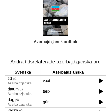
Azerbajdzjansk ordbok
Andra tidsrelaterade azerbajdzjanska ord
Svenska
Azerbajdzjanska
tid
på
vaxt
Azerbajdzjanska
datum
på
tarix
Azerbajdzjanska
dag
på
gün
Azerbajdzjanska
vecka
på