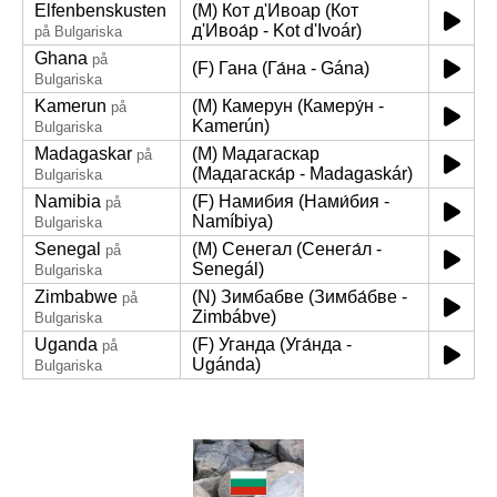
Elfenbenskusten
(M) Кот д'Ивоар (Кот
д'Ивоа́р - Kot d'Ivoár)
på Bulgariska
Ghana
på
(F) Гана (Га́на - Gána)
Bulgariska
Kamerun
(M) Камерун (Камеру́н -
på
Kamerún)
Bulgariska
Madagaskar
(M) Мадагаскар
på
(Мадагаска́р - Madagaskár)
Bulgariska
Namibia
(F) Намибия (Нами́бия -
på
Namíbiya)
Bulgariska
Senegal
(M) Сенегал (Сенега́л -
på
Senegál)
Bulgariska
Zimbabwe
(N) Зимбабве (Зимба́бве -
på
Zimbábve)
Bulgariska
Uganda
(F) Уганда (Уга́нда -
på
Ugánda)
Bulgariska