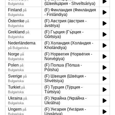
(Швейца́рия - Shveĭtsáriya)
Bulgariska
Finland
(F) Финландия (Финла́ндия
på
- Finlándiya)
Bulgariska
Österrike
(F) Австрия (а́встрия -
på
ávstriya)
Bulgariska
Grekland
(F) Гърция (Гъ́рция -
på
Gŭ́rtsiya)
Bulgariska
Nederländerna
(F) Холандия (Хола́ндия -
Kholándiya)
på Bulgariska
Norge
(F) Норвегия (Норве́гия -
på
Norvégiya)
Bulgariska
Polen
(F) Полша (По́лша -
på
Pólsha)
Bulgariska
Sverige
(F) Швеция (Шве́ция -
på
Shvétsiya)
Bulgariska
Turkiet
(F) Турция (Ту́рция -
på
Túrtsiya)
Bulgariska
Ukraina
(F) Украйна (Укра́йна -
på
Ukráĭna)
Bulgariska
Ungern
(F) Унгария (Унга́рия -
på
Ungáriya)
Bulgariska