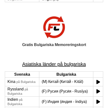
Gratis Bulgariska Memoreringskort
Asiatiska länder på bulgariska
Svenska
Bulgariska
Kina
(M) Китай (Кита́й - Kitáĭ)
på Bulgariska
Ryssland
på
(F) Русия (Руси́я - Rusíya)
Bulgariska
Indien
på
(F) Индия (и́ндия - índiya)
Bulgariska