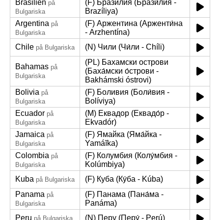
Brasilien
(F) Бразилия (Брази́лия -
på
Brazíliya)
Bulgariska
Argentina
(F) Аржентина (Арженти́на
på
- Arzhentína)
Bulgariska
Chile
(N) Чили (Чи́ли - Chíli)
på Bulgariska
(PL) Бахамски острови
Bahamas
på
(Баха́мски о́строви -
Bulgariska
Bakhámski óstrovi)
Bolivia
(F) Боливия (Боли́вия -
på
Bolíviya)
Bulgariska
Ecuador
(M) Еквадор (Еквадо́р -
på
Ekvadór)
Bulgariska
Jamaica
(F) Ямайка (Яма́йка -
på
Yamáĭka)
Bulgariska
Colombia
(F) Колумбия (Колу́мбия -
på
Kolúmbiya)
Bulgariska
Kuba
(F) Куба (Ку́ба - Kúba)
på Bulgariska
Panama
(F) Панама (Пана́ма -
på
Panáma)
Bulgariska
Peru
(N) Перу (Перу́ - Perú)
på Bulgariska