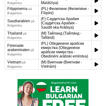
Maláĭziya)
Bulgariska
Filippinerna
(PL) Филипини (Филипи́ни -
på
Filipíni)
Bulgariska
(F) Саудитска Арабия
Saudiarabien
på
(Сауди́тска Ара́бия -
Bulgariska
Saudít·ska Arábiya)
Thailand
(M) Тайланд (Тайла́нд -
på
Taĭlánd)
Bulgariska
(PL) Обединени арабски
Förenade
емирства (Обедине́ни
arabemiraten
på
ара́бски еми́рства -
Bulgariska
Obedinéni arábski emírstva)
Vietnam
(M) Виетнам (Виетна́м -
på
Vietnám)
Bulgariska