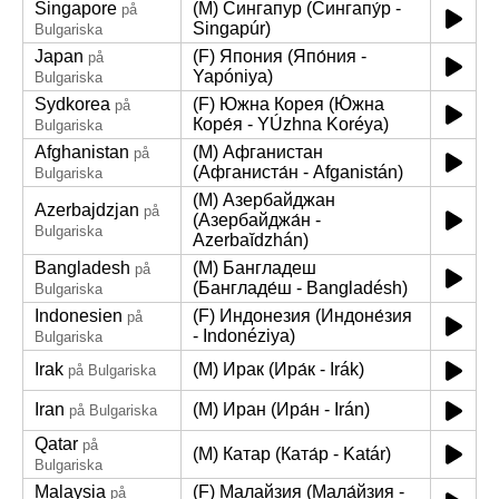
Singapore
(M) Сингапур (Сингапу́р -
på
Singapúr)
Bulgariska
Japan
(F) Япония (Япо́ния -
på
Yapóniya)
Bulgariska
Sydkorea
(F) Южна Корея (Ю́жна
på
Коре́я - YÚzhna Koréya)
Bulgariska
Afghanistan
(M) Афганистан
på
(Афганиста́н - Afganistán)
Bulgariska
(M) Азербайджан
Azerbajdzjan
på
(Азербайджа́н -
Bulgariska
Azerbaĭdzhán)
Bangladesh
(M) Бангладеш
på
(Бангладе́ш - Bangladésh)
Bulgariska
Indonesien
(F) Индонезия (Индоне́зия
på
- Indonéziya)
Bulgariska
Irak
(M) Ирак (Ира́к - Irák)
på Bulgariska
Iran
(M) Иран (Ира́н - Irán)
på Bulgariska
Qatar
på
(M) Катар (Ката́р - Katár)
Bulgariska
Malaysia
(F) Малайзия (Мала́йзия -
på