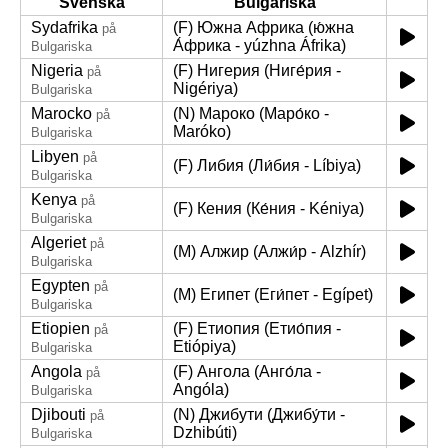
Svenska
Bulgariska
Sydafrika
(F) Южна Африка (ю́жна
på
А́фрика - yúzhna Áfrika)
Bulgariska
Nigeria
(F) Нигерия (Ниге́рия -
på
Nigériya)
Bulgariska
Marocko
(N) Мароко (Маро́ко -
på
Maróko)
Bulgariska
Libyen
på
(F) Либия (Ли́бия - Líbiya)
Bulgariska
Kenya
på
(F) Кения (Ке́ния - Kéniya)
Bulgariska
Algeriet
på
(M) Алжир (Алжи́р - Alzhír)
Bulgariska
Egypten
på
(M) Египет (Еги́пет - Egípet)
Bulgariska
Etiopien
(F) Етиопия (Етио́пия -
på
Etiópiya)
Bulgariska
Angola
(F) Ангола (Анго́ла -
på
Angóla)
Bulgariska
Djibouti
(N) Джибути (Джибу́ти -
på
Dzhibúti)
Bulgariska