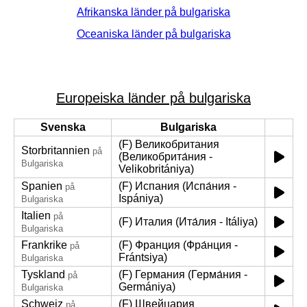
Afrikanska länder på bulgariska
Oceaniska länder på bulgariska
Europeiska länder på bulgariska
Svenska
Bulgariska
(F) Великобритания
Storbritannien
på
(Великобрита́ния -
Bulgariska
Velikobritániya)
Spanien
(F) Испания (Испа́ния -
på
Ispániya)
Bulgariska
Italien
på
(F) Италия (Ита́лия - Itáliya)
Bulgariska
Frankrike
(F) Франция (Фра́нция -
på
Frántsiya)
Bulgariska
Tyskland
(F) Германия (Герма́ния -
på
Germániya)
Bulgariska
Schweiz
(F) Швейцария
på