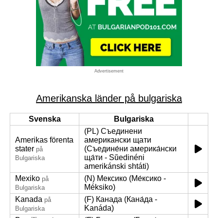
Advertisement
Amerikanska länder på bulgariska
Svenska
Bulgariska
(PL) Съединени
Amerikas förenta
американски щати
stater
(Съедине́ни америка́нски
på
ща́ти - Sŭedinéni
Bulgariska
amerikánski shtáti)
Mexiko
(N) Мексико (Ме́ксико -
på
Méksiko)
Bulgariska
Kanada
(F) Канада (Кана́да -
på
Kanáda)
Bulgariska