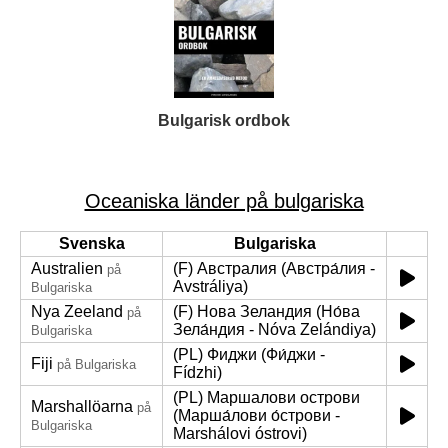
Bulgarisk ordbok
Oceaniska länder på bulgariska
Svenska
Bulgariska
Australien
(F) Австралия (Австра́лия -
på
Avstráliya)
Bulgariska
Nya Zeeland
(F) Нова Зеландия (Но́ва
på
Зела́ндия - Nóva Zelándiya)
Bulgariska
(PL) Фиджи (Фи́джи -
Fiji
på Bulgariska
Fídzhi)
(PL) Маршалови острови
Marshallöarna
på
(Марша́лови о́строви -
Bulgariska
Marshálovi óstrovi)