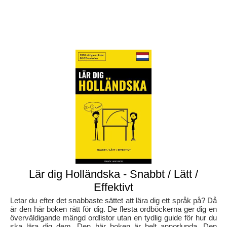
Lär dig Holländska - Snabbt / Lätt /
Effektivt
Letar du efter det snabbaste sättet att lära dig ett språk på? Då
är den här boken rätt för dig. De flesta ordböckerna ger dig en
överväldigande mängd ordlistor utan en tydlig guide för hur du
ska lära dig dem. Den här boken är helt annorlunda. Den