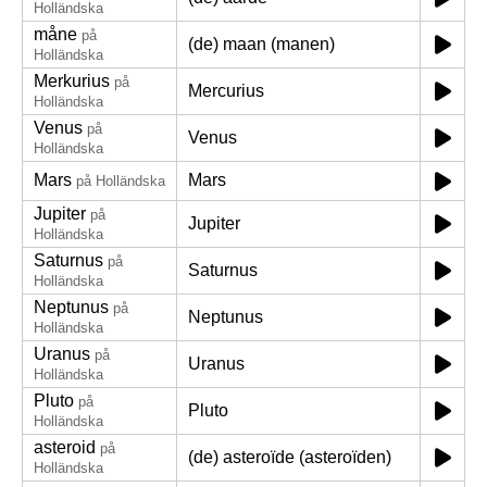
Holländska
måne
på
(de) maan (manen)
Holländska
Merkurius
på
Mercurius
Holländska
Venus
på
Venus
Holländska
Mars
Mars
på Holländska
Jupiter
på
Jupiter
Holländska
Saturnus
på
Saturnus
Holländska
Neptunus
på
Neptunus
Holländska
Uranus
på
Uranus
Holländska
Pluto
på
Pluto
Holländska
asteroid
på
(de) asteroïde (asteroïden)
Holländska