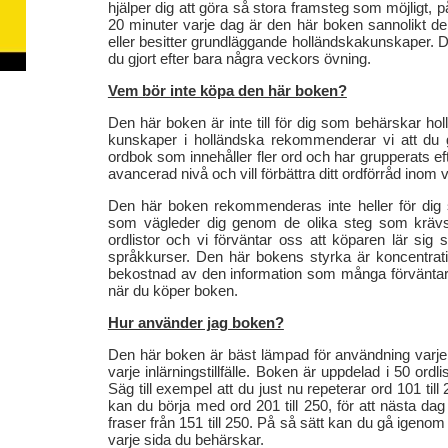
hjälper dig att göra så stora framsteg som möjligt, p
20 minuter varje dag är den här boken sannolikt d
eller besitter grundläggande holländskakunskaper.
du gjort efter bara några veckors övning.
Vem bör inte köpa den här boken?
Den här boken är inte till för dig som behärskar 
kunskaper i holländska rekommenderar vi att du g
ordbok som innehåller fler ord och har grupperats ef
avancerad nivå och vill förbättra ditt ordförråd inom
Den här boken rekommenderas inte heller för dig so
som vägleder dig genom de olika steg som krävs f
ordlistor och vi förväntar oss att köparen lär sig
språkkurser. Den här bokens styrka är koncentrati
bekostnad av den information som många förväntar 
när du köper boken.
Hur använder jag boken?
Den här boken är bäst lämpad för användning varje
varje inlärningstillfälle. Boken är uppdelad i 50 or
Säg till exempel att du just nu repeterar ord 101 til
kan du börja med ord 201 till 250, för att nästa dag
fraser från 151 till 250. På så sätt kan du gå igeno
varje sida du behärskar.