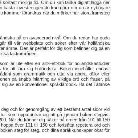
å kortast möjliga tid. Om du kan tänka dig att lägga ner
en bästa investeringen du kan göra om du är nybörjare
 Du kommer förundras när du märker hur stora framsteg
holländska på en avancerad nivå. Om du redan har goda
år till vår webbplats och söker efter vår holländska
ter ämne. Den är perfekt för dig som befinner dig på en
 vissa fackområden.
m är ute efter en allt-i-ett-bok för holländskastudier
ör att lära sig holländska. Boken innehåller endast
 sådant som grammatik och uttal via andra källor eller
onen på snabb inlärning av viktiga ord och fraser, på
sig av en konventionell språklärobok. Ha det i åtanke
 dag och för genomgång av ett bestämt antal sidor vid
dlistor som uppmuntrar dig att gå igenom boken stegvis.
l 200. När du känner dig säker på orden från 101 till 150
 hoppa över 101 till 150 och fortsätta repetera ord och
m boken steg för steg, och dina språkkunskaper ökar för