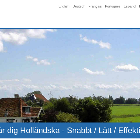
English
Deutsch
Français
Português
Español
är dig Holländska - Snabbt / Lätt / Effekti