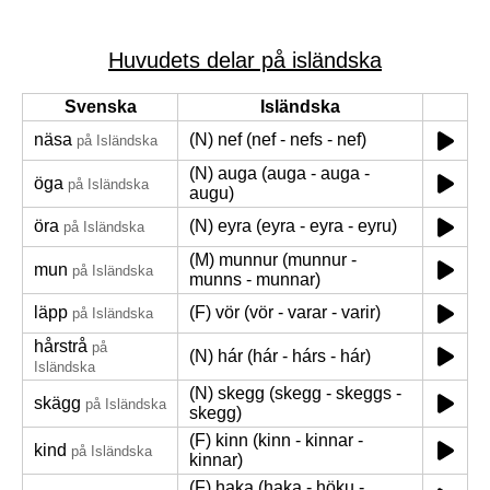
Huvudets delar på isländska
Svenska
Isländska
näsa
(N) nef (nef - nefs - nef)
på Isländska
(N) auga (auga - auga -
öga
på Isländska
augu)
öra
(N) eyra (eyra - eyra - eyru)
på Isländska
(M) munnur (munnur -
mun
på Isländska
munns - munnar)
läpp
(F) vör (vör - varar - varir)
på Isländska
hårstrå
på
(N) hár (hár - hárs - hár)
Isländska
(N) skegg (skegg - skeggs -
skägg
på Isländska
skegg)
(F) kinn (kinn - kinnar -
kind
på Isländska
kinnar)
(F) haka (haka - höku -