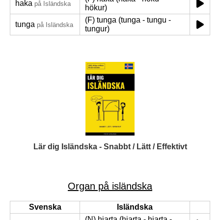
haka
på Isländska
hökur)
(F) tunga (tunga - tungu -
tunga
på Isländska
tungur)
Lär dig Isländska - Snabbt / Lätt / Effektivt
Organ på isländska
Svenska
Isländska
(N) hjarta (hjarta - hjarta -