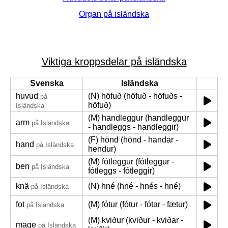
Organ på isländska
Viktiga kroppsdelar på isländska
Svenska
Isländska
huvud
(N) höfuð (höfuð - höfuðs -
på
höfuð)
Isländska
(M) handleggur (handleggur
arm
på Isländska
- handleggs - handleggir)
(F) hönd (hönd - handar -
hand
på Isländska
hendur)
(M) fótleggur (fótleggur -
ben
på Isländska
fótleggs - fótleggir)
knä
(N) hné (hné - hnés - hné)
på Isländska
fot
(M) fótur (fótur - fótar - fætur)
på Isländska
(M) kviður (kviður - kviðar -
mage
på Isländska