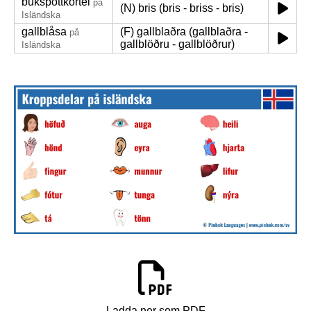
bukspottkörtel
på
(N) bris (bris - briss - bris)
Isländska
gallblåsa
(F) gallblaðra (gallblaðra -
på
gallblöðru - gallblöðrur)
Isländska
Ladda ner som PDF