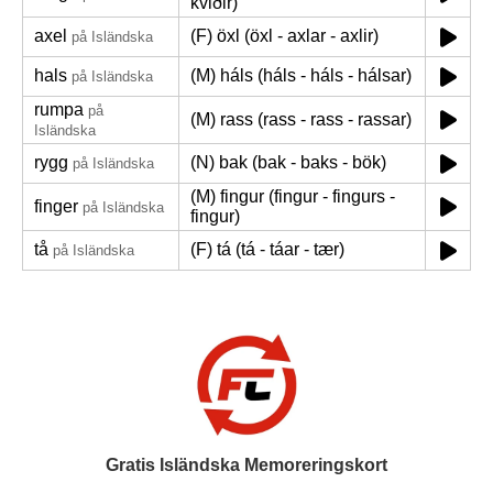
kviðir)
axel
(F) öxl (öxl - axlar - axlir)
på Isländska
hals
(M) háls (háls - háls - hálsar)
på Isländska
rumpa
på
(M) rass (rass - rass - rassar)
Isländska
rygg
(N) bak (bak - baks - bök)
på Isländska
(M) fingur (fingur - fingurs -
finger
på Isländska
fingur)
tå
(F) tá (tá - táar - tær)
på Isländska
Gratis Isländska Memoreringskort