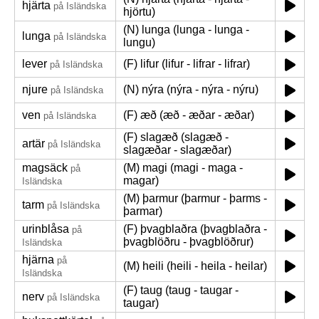
hjärta
på Isländska
hjörtu)
(N) lunga (lunga - lunga -
lunga
på Isländska
lungu)
lever
(F) lifur (lifur - lifrar - lifrar)
på Isländska
njure
(N) nýra (nýra - nýra - nýru)
på Isländska
ven
(F) æð (æð - æðar - æðar)
på Isländska
(F) slagæð (slagæð -
artär
på Isländska
slagæðar - slagæðar)
magsäck
(M) magi (magi - maga -
på
magar)
Isländska
(M) þarmur (þarmur - þarms -
tarm
på Isländska
þarmar)
urinblåsa
(F) þvagblaðra (þvagblaðra -
på
þvagblöðru - þvagblöðrur)
Isländska
hjärna
på
(M) heili (heili - heila - heilar)
Isländska
(F) taug (taug - taugar -
nerv
på Isländska
taugar)