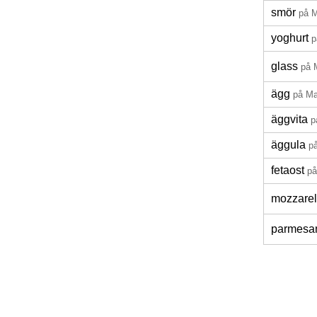
smör
på 
yoghurt
p
glass
på 
ägg
på M
äggvita
p
äggula
p
fetaost
p
mozzarel
parmesa