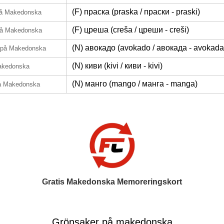
(F) праска (praska / праски - praski)
å Makedonska
(F) цреша (creša / цреши - creši)
å Makedonska
(N) авокадо (avokado / авокада - avokada
på Makedonska
(N) киви (kivi / киви - kivi)
akedonska
(N) манго (mango / манга - manga)
å Makedonska
Gratis Makedonska Memoreringskort
Grönsaker på makedonska