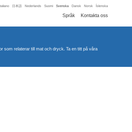
Italiano
日本語
Nederlands
Suomi
Svenska
Dansk
Norsk
Íslenska
Språk
Kontakta oss
 som relaterar till mat och dryck. Ta en titt på våra