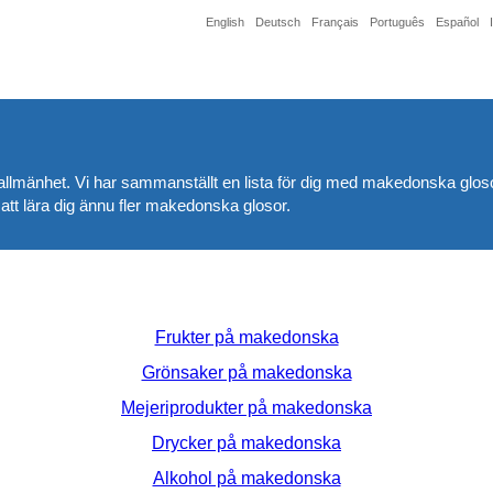
English
Deutsch
Français
Português
Español
i allmänhet. Vi har sammanställt en lista för dig med makedonska glosor
 att lära dig ännu fler makedonska glosor.
Frukter på makedonska
Grönsaker på makedonska
Mejeriprodukter på makedonska
Drycker på makedonska
Alkohol på makedonska