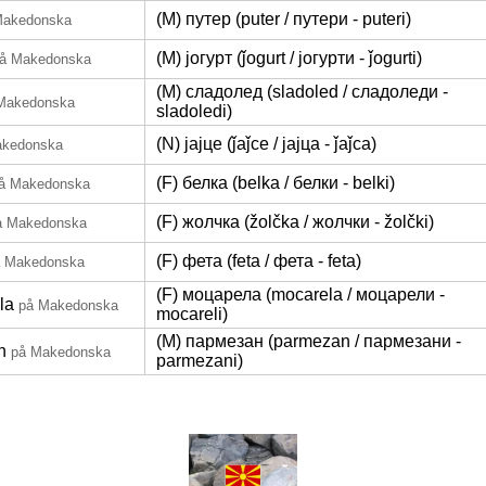
(M) путер (puter / путери - puteri)
Makedonska
(M) јогурт (ǰogurt / јогурти - ǰogurti)
å Makedonska
(M) сладолед (sladoled / сладоледи -
Makedonska
sladoledi)
(N) јајце (ǰaǰce / јајца - ǰaǰca)
akedonska
(F) белка (belka / белки - belki)
å Makedonska
(F) жолчка (žolčka / жолчки - žolčki)
å Makedonska
(F) фета (feta / фета - feta)
å Makedonska
(F) моцарела (mocarela / моцарели -
la
på Makedonska
mocareli)
(M) пармезан (parmezan / пармезани -
n
på Makedonska
parmezani)