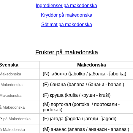
Ingredienser på makedonska
Kryddor på makedonska
Söt mat på makedonska
Frukter på makedonska
Svenska
Makedonska
(N) јаболко (ǰabolko / јаболка - ǰabolka)
 Makedonska
(F) банана (banana / банани - banani)
 Makedonska
(F) круша (kruša / круши - kruši)
 Makedonska
(M) портокал (portokal / портокали -
å Makedonska
portokali)
e
(F) јагода (ǰagoda / јагоди - ǰagodi)
på Makedonska
(M) ананас (ananas / ананаси - ananasi)
å Makedonska