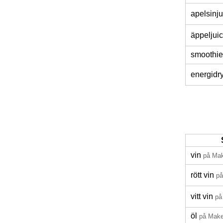
apelsinju
äppeljui
smoothie
energidr
vin
på Ma
rött vin
p
vitt vin
på
öl
på Mak