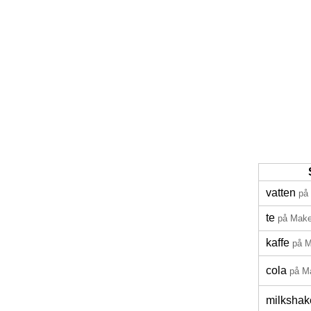
vatten
på
te
på Mak
kaffe
på 
cola
på M
milkshak