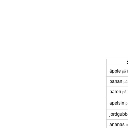
äpple
på
banan
på
päron
på
apelsin
p
jordgubb
ananas
p