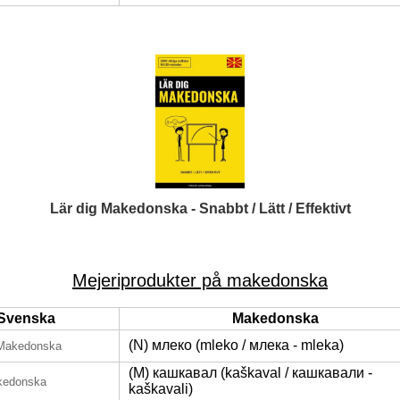
Lär dig Makedonska - Snabbt / Lätt / Effektivt
Mejeriprodukter på makedonska
Svenska
Makedonska
(N) млеко (mleko / млека - mleka)
Makedonska
(M) кашкавал (kaškaval / кашкавали -
kedonska
kaškavali)