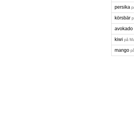
persika
p
körsbär
p
avokado
kiwi
på M
mango
p