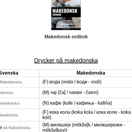
Makedonsk ordbok
Drycker på makedonska
Svenska
Makedonska
(F) вода (voda / води - vodi)
 Makedonska
(M) чај (čaǰ / чаеви - čaevi)
edonska
(N) кафе (kafe / кафиња - kafin̂a)
Makedonska
(F) кока кола (koka kola / кока коли - koka
akedonska
koli)
(M) милкшејк (milkšeǰk / милкшејкови -
e
på Makedonska
milkšeǰkovi)