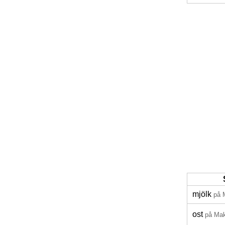
mjölk
på 
ost
på Ma