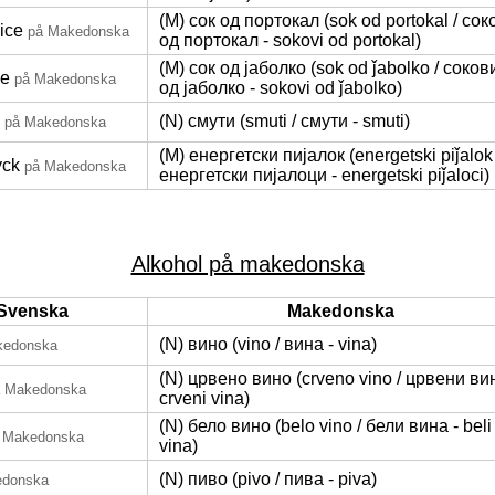
(M) сок од портокал (sok od portokal / сок
ice
på Makedonska
од портокал - sokovi od portokal)
(M) сок од јаболко (sok od ǰabolko / соков
ce
på Makedonska
од јаболко - sokovi od ǰabolko)
(N) смути (smuti / смути - smuti)
på Makedonska
(M) енергетски пијалок (energetski piǰalok 
yck
på Makedonska
енергетски пијалоци - energetski piǰaloci)
Alkohol på makedonska
Svenska
Makedonska
(N) вино (vino / вина - vina)
kedonska
(N) црвено вино (crveno vino / црвени вин
å Makedonska
crveni vina)
(N) бело вино (belo vino / бели вина - beli
 Makedonska
vina)
(N) пиво (pivo / пива - piva)
edonska