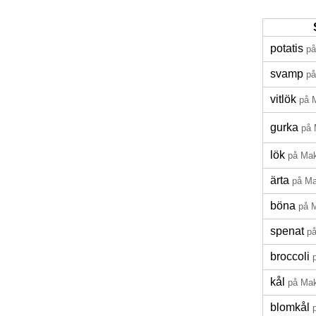
potatis
p
svamp
p
vitlök
på 
gurka
på
lök
på Ma
ärta
på M
böna
på 
spenat
p
broccoli
kål
på Ma
blomkål