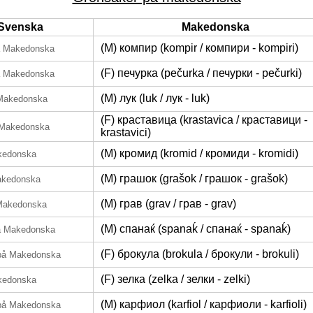
Svenska
Makedonska
(M) компир (kompir / компири - kompiri)
å Makedonska
(F) печурка (pečurka / печурки - pečurki)
å Makedonska
(M) лук (luk / лук - luk)
Makedonska
(F) краставица (krastavica / краставици -
 Makedonska
krastavici)
(M) кромид (kromid / кромиди - kromidi)
kedonska
(M) грашок (grašok / грашок - grašok)
akedonska
(M) грав (grav / грав - grav)
Makedonska
(M) спанаќ (spanaḱ / спанаќ - spanaḱ)
å Makedonska
(F) брокула (brokula / брокули - brokuli)
på Makedonska
(F) зелка (zelka / зелки - zelki)
kedonska
(M) карфиол (karfiol / карфиоли - karfioli)
på Makedonska