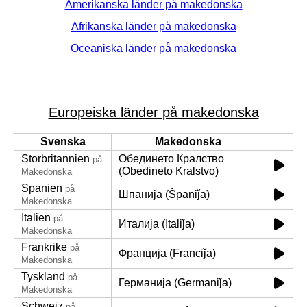
Amerikanska länder på makedonska
Afrikanska länder på makedonska
Oceaniska länder på makedonska
Europeiska länder på makedonska
Svenska
Makedonska
Storbritannien
Обединето Кралство
på
(Obedineto Kralstvo)
Makedonska
Spanien
på
Шпанија (Španiǰa)
Makedonska
Italien
på
Италија (Italiǰa)
Makedonska
Frankrike
på
Франција (Franciǰa)
Makedonska
Tyskland
på
Германија (Germaniǰa)
Makedonska
Schweiz
på