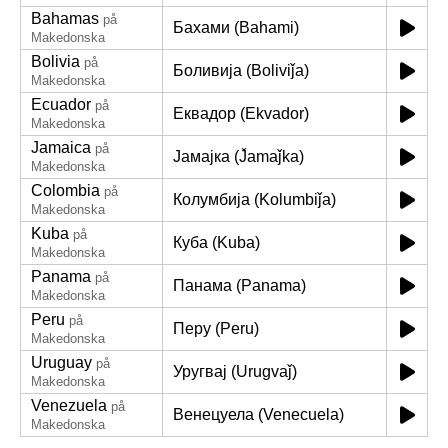
Bahamas
på
Бахами (Bahami)
Makedonska
Bolivia
på
Боливија (Boliviǰa)
Makedonska
Ecuador
på
Еквадор (Ekvador)
Makedonska
Jamaica
på
Јамајка (J̌amaǰka)
Makedonska
Colombia
på
Колумбија (Kolumbiǰa)
Makedonska
Kuba
på
Куба (Kuba)
Makedonska
Panama
på
Панама (Panama)
Makedonska
Peru
på
Перу (Peru)
Makedonska
Uruguay
på
Уругвај (Urugvaǰ)
Makedonska
Venezuela
på
Венецуела (Venecuela)
Makedonska