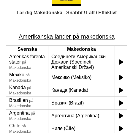
Lär dig Makedonska - Snabbt / Lätt / Effektivt
Amerikanska länder på makedonska
Svenska
Makedonska
Amerikas förenta
Соединети Американски
stater
Држави (Soedineti
på
Amerikanski Državi)
Makedonska
Mexiko
på
Мексико (Meksiko)
Makedonska
Kanada
på
Канада (Kanada)
Makedonska
Brasilien
på
Бразил (Brazil)
Makedonska
Argentina
på
Аргентина (Argentina)
Makedonska
Chile
på
Чиле (Čile)
Makedonska