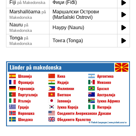
Fiji
Фиџи (Fid̂i)
på Makedonska
Marshallöarna
Маршалски Острови
på
(Maršalski Ostrovi)
Makedonska
Nauru
på
Науру (Nauru)
Makedonska
Tonga
på
Тонга (Tonga)
Makedonska