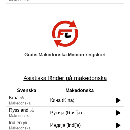
Gratis Makedonska Memoreringskort
Asiatiska länder på makedonska
Svenska
Makedonska
Kina
på
Кина (Kina)
Makedonska
Ryssland
på
Русија (Rusiǰa)
Makedonska
Indien
på
Индија (Indiǰa)
Makedonska