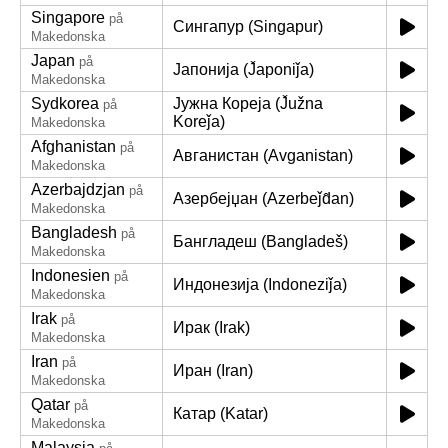
Singapore
på
Сингапур (Singapur)
Makedonska
Japan
på
Јапонија (J̌aponiǰa)
Makedonska
Sydkorea
Јужна Кореја (J̌užna
på
Koreǰa)
Makedonska
Afghanistan
på
Авганистан (Avganistan)
Makedonska
Azerbajdzjan
på
Азербејџан (Azerbeǰd̂an)
Makedonska
Bangladesh
på
Бангладеш (Bangladeš)
Makedonska
Indonesien
på
Индонезија (Indoneziǰa)
Makedonska
Irak
på
Ирак (Irak)
Makedonska
Iran
på
Иран (Iran)
Makedonska
Qatar
på
Катар (Katar)
Makedonska
Malaysia