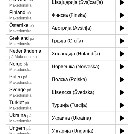
Швајцарија (Švaǰcariǰa)
Makedonska
Finland
på
Финска (Finska)
Makedonska
Österrike
på
Австрија (Avstriǰa)
Makedonska
Grekland
på
Грција (Grciǰa)
Makedonska
Nederländerna
Холандија (Holandiǰa)
på Makedonska
Norge
på
Норвешка (Norveška)
Makedonska
Polen
på
Полска (Polska)
Makedonska
Sverige
på
Шведска (Švedska)
Makedonska
Turkiet
på
Турција (Turciǰa)
Makedonska
Ukraina
på
Украина (Ukraina)
Makedonska
Ungern
på
Унгарија (Ungariǰa)
Makedonska