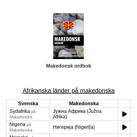
Makedonsk ordbok
Afrikanska länder på makedonska
Svenska
Makedonska
Sydafrika
Јужна Африка (J̌užna
på
Afrika)
Makedonska
Nigeria
på
Нигерија (Nigeriǰa)
Makedonska