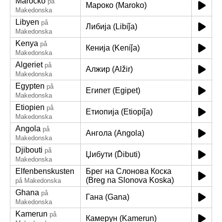
Marocko
på
Мароко (Maroko)
Makedonska
Libyen
på
Либија (Libiǰa)
Makedonska
Kenya
på
Кенија (Keniǰa)
Makedonska
Algeriet
på
Алжир (Alžir)
Makedonska
Egypten
på
Египет (Egipet)
Makedonska
Etiopien
på
Етиопија (Etiopiǰa)
Makedonska
Angola
på
Ангола (Angola)
Makedonska
Djibouti
på
Џибути (D̂ibuti)
Makedonska
Elfenbenskusten
Брег на Слонова Коска
(Breg na Slonova Koska)
på Makedonska
Ghana
på
Гана (Gana)
Makedonska
Kamerun
på
Камерун (Kamerun)