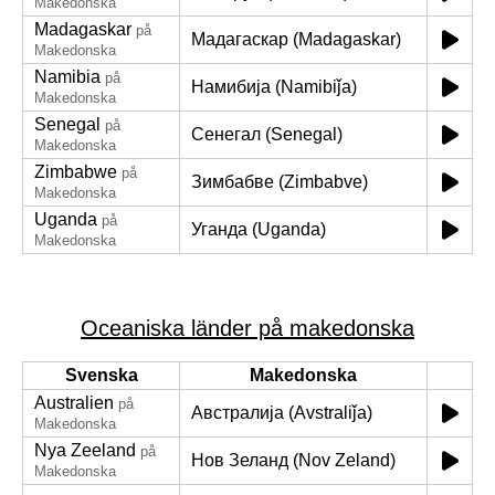
Makedonska
Madagaskar
på
Мадагаскар (Madagaskar)
Makedonska
Namibia
på
Намибија (Namibiǰa)
Makedonska
Senegal
på
Сенегал (Senegal)
Makedonska
Zimbabwe
på
Зимбабве (Zimbabve)
Makedonska
Uganda
på
Уганда (Uganda)
Makedonska
Oceaniska länder på makedonska
Svenska
Makedonska
Australien
på
Австралија (Avstraliǰa)
Makedonska
Nya Zeeland
på
Нов Зеланд (Nov Zeland)
Makedonska