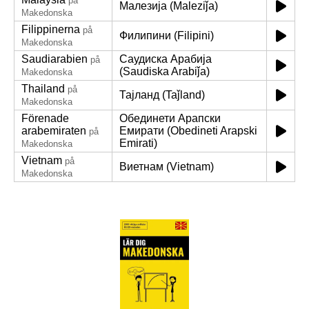
på
Малезија (Maleziǰa)
Makedonska
Filippinerna
på
Филипини (Filipini)
Makedonska
Saudiarabien
Саудиска Арабија
på
(Saudiska Arabiǰa)
Makedonska
Thailand
på
Тајланд (Taǰland)
Makedonska
Förenade
Обединети Арапски
arabemiraten
Емирати (Obedineti Arapski
på
Emirati)
Makedonska
Vietnam
på
Виетнам (Vietnam)
Makedonska