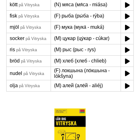
kött
(N) мяса (мя́са - miása)
på Vitryska
fisk
(F) рыба (ры́ба - rýba)
på Vitryska
mjöl
(F) мука (мука́ - muká)
på Vitryska
socker
(M) цукар (цу́кар - cúkar)
på Vitryska
ris
(M) рыс (рыс - rys)
på Vitryska
bröd
(M) хлеб (хлеб - chlieb)
på Vitryska
(F) локшына (ло́кшына -
nudel
på Vitryska
lókšyna)
olja
(M) алей (але́й - aliéj)
på Vitryska