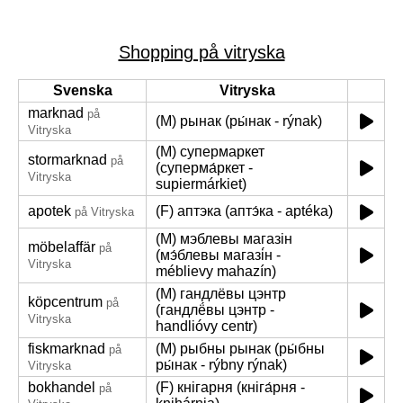
Shopping på vitryska
Svenska
Vitryska
marknad
på
(M) рынак (ры́нак - rýnak)
Vitryska
(M) супермаркет
stormarknad
på
(суперма́ркет -
Vitryska
supiermárkiet)
apotek
(F) аптэка (аптэ́ка - aptéka)
på Vitryska
(M) мэблевы магазін
möbelaffär
på
(мэ́блевы магазі́н -
Vitryska
méblievy mahazín)
(M) гандлёвы цэнтр
köpcentrum
på
(гандлё́вы цэнтр -
Vitryska
handlióvy centr)
fiskmarknad
(M) рыбны рынак (ры́бны
på
ры́нак - rýbny rýnak)
Vitryska
bokhandel
(F) кнігарня (кніга́рня -
på