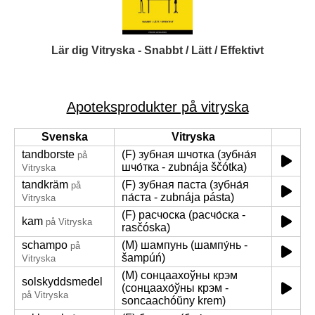
Lär dig Vitryska - Snabbt / Lätt / Effektivt
Apoteksprodukter på vitryska
Svenska
Vitryska
tandborste
(F) зубная шчотка (зубна́я
på
шчо́тка - zubnája ščótka)
Vitryska
tandkräm
(F) зубная паста (зубна́я
på
па́ста - zubnája pásta)
Vitryska
(F) расчоска (расчо́ска -
kam
på Vitryska
rasčóska)
schampo
(M) шампунь (шампу́нь -
på
šampúń)
Vitryska
(M) сонцаахоўны крэм
solskyddsmedel
(сонцаахо́ўны крэм -
på Vitryska
soncaachóŭny krem)