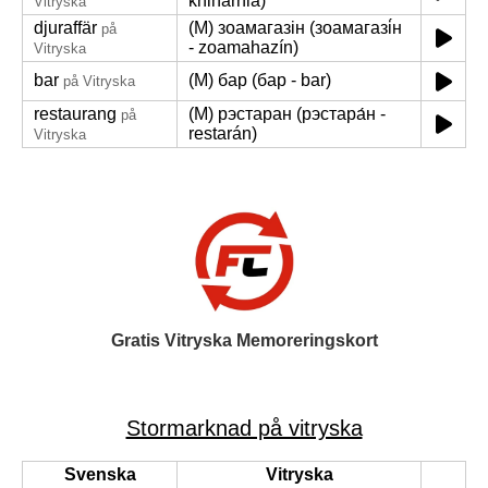
knihárnia)
Vitryska
djuraffär
(M) зоамагазін (зоамагазі́н
på
- zoamahazín)
Vitryska
bar
(M) бар (бар - bar)
på Vitryska
restaurang
(M) рэстаран (рэстара́н -
på
restarán)
Vitryska
Gratis Vitryska Memoreringskort
Stormarknad på vitryska
Svenska
Vitryska