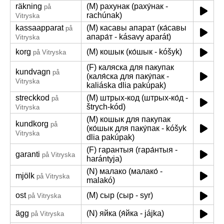
räkning
(M) рахунак (раху́нак -
på
rachúnak)
Vitryska
kassaapparat
(M) касавы апарат (ка́савы
på
апара́т - kásavy aparát)
Vitryska
korg
(M) кошык (ко́шык - kóšyk)
på Vitryska
(F) каляска для пакупак
kundvagn
på
(каля́ска для паку́пак -
Vitryska
kaliáska dlia pakúpak)
streckkod
(M) штрых-код (штрых-ко́д -
på
štrych-kód)
Vitryska
(M) кошык для пакупак
kundkorg
på
(ко́шык для паку́пак - kóšyk
Vitryska
dlia pakúpak)
(F) гарантыя (гара́нтыя -
garanti
på Vitryska
harántyja)
(N) малако (малако́ -
mjölk
på Vitryska
malakó)
ost
(M) сыр (сыр - syr)
på Vitryska
ägg
(N) яйка (я́йка - jájka)
på Vitryska