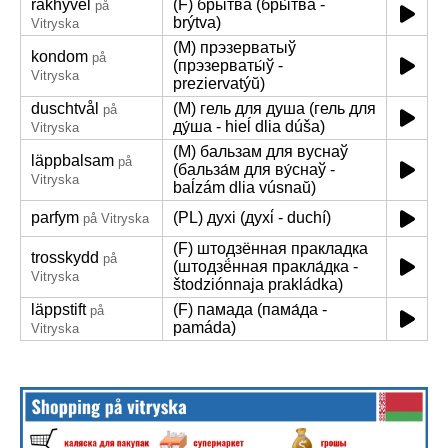
rakhyvel
(F) брытва (бры́тва -
på
brýtva)
Vitryska
(M) прэзерватыў
kondom
på
(прэзерваты́ў -
Vitryska
preziervatýŭ)
duschtvål
(M) гель для душа (гель для
på
ду́ша - hieĺ dlia dúša)
Vitryska
(M) бальзам для вуснаў
läppbalsam
på
(бальза́м для ву́снаў -
Vitryska
baĺzám dlia vúsnaŭ)
parfym
(PL) духі (духі́ - duchí)
på Vitryska
(F) штодзённая пракладка
trosskydd
på
(штодзё́нная пракла́дка -
Vitryska
štodziónnaja prakládka)
läppstift
(F) памада (пама́да -
på
pamáda)
Vitryska