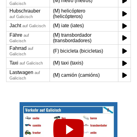
(M) metro (metros)
Galicisch
Hubschrauber
(M) helicóptero
(helicópteros)
auf Galicisch
Jacht
(M) iate (iates)
auf Galicisch
Fähre
(M) transbordador
auf
(transbordadores)
Galicisch
Fahrrad
auf
(F) bicicleta (bicicletas)
Galicisch
Taxi
(M) taxi (taxis)
auf Galicisch
Lastwagen
auf
(M) camión (camións)
Galicisch