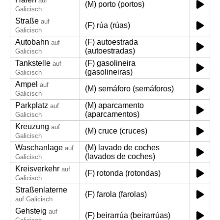
auf
(M) porto (portos)
Galicisch
Straße
auf
(F) rúa (rúas)
Galicisch
Autobahn
(F) autoestrada
auf
(autoestradas)
Galicisch
Tankstelle
(F) gasolineira
auf
(gasolineiras)
Galicisch
Ampel
auf
(M) semáforo (semáforos)
Galicisch
Parkplatz
(M) aparcamento
auf
(aparcamentos)
Galicisch
Kreuzung
auf
(M) cruce (cruces)
Galicisch
Waschanlage
(M) lavado de coches
auf
(lavados de coches)
Galicisch
Kreisverkehr
auf
(F) rotonda (rotondas)
Galicisch
Straßenlaterne
(F) farola (farolas)
auf Galicisch
Gehsteig
auf
(F) beirarrúa (beirarrúas)