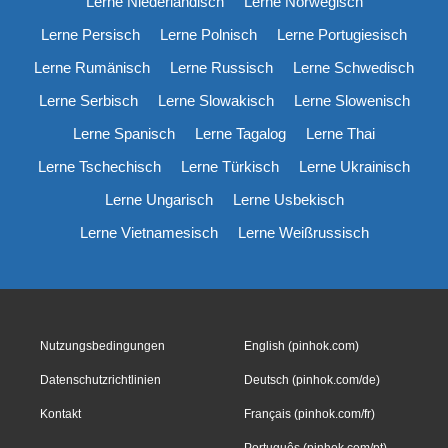
Lerne Niederländisch
Lerne Norwegisch
Lerne Persisch
Lerne Polnisch
Lerne Portugiesisch
Lerne Rumänisch
Lerne Russisch
Lerne Schwedisch
Lerne Serbisch
Lerne Slowakisch
Lerne Slowenisch
Lerne Spanisch
Lerne Tagalog
Lerne Thai
Lerne Tschechisch
Lerne Türkisch
Lerne Ukrainisch
Lerne Ungarisch
Lerne Usbekisch
Lerne Vietnamesisch
Lerne Weißrussisch
Nutzungsbedingungen
English (pinhok.com)
Datenschutzrichtlinien
Deutsch (pinhok.com/de)
Kontakt
Français (pinhok.com/fr)
Português (pinhok.com/pt)