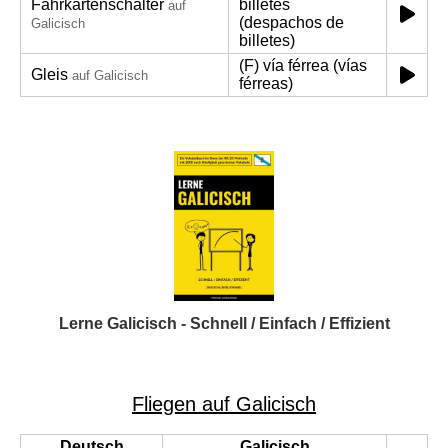
Fahrkartenschalter
billetes
auf
(despachos de
Galicisch
billetes)
(F) vía férrea (vías
Gleis
auf Galicisch
férreas)
Lerne Galicisch - Schnell / Einfach / Effizient
Fliegen auf Galicisch
Deutsch
Galicisch