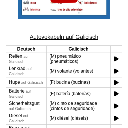
Autovokabeln auf Galicisch
Deutsch
Galicisch
Reifen
(M) pneumático
auf
(pneumáticos)
Galicisch
Lenkrad
auf
(M) volante (volantes)
Galicisch
Hupe
(F) bucina (bucinas)
auf Galicisch
Batterie
auf
(F) batería (baterías)
Galicisch
Sicherheitsgurt
(M) cinto de seguridade
(cintos de seguridade)
auf Galicisch
Diesel
auf
(M) diésel (diéseis)
Galicisch
Benzin