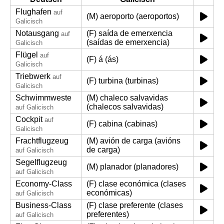
Flughafen
auf
(M) aeroporto (aeroportos)
Galicisch
Notausgang
(F) saída de emerxencia
auf
(saídas de emerxencia)
Galicisch
Flügel
auf
(F) á (ás)
Galicisch
Triebwerk
auf
(F) turbina (turbinas)
Galicisch
Schwimmweste
(M) chaleco salvavidas
(chalecos salvavidas)
auf Galicisch
Cockpit
auf
(F) cabina (cabinas)
Galicisch
Frachtflugzeug
(M) avión de carga (avións
de carga)
auf Galicisch
Segelflugzeug
(M) planador (planadores)
auf Galicisch
Economy-Class
(F) clase económica (clases
económicas)
auf Galicisch
Business-Class
(F) clase preferente (clases
preferentes)
auf Galicisch