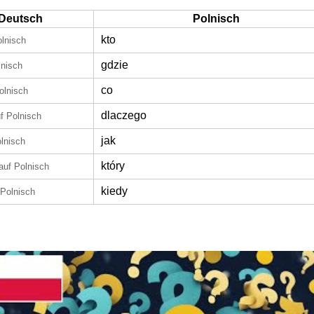
Deutsch
Polnisch
kto
olnisch
gdzie
lnisch
co
olnisch
dlaczego
f Polnisch
jak
lnisch
który
auf Polnisch
kiedy
 Polnisch