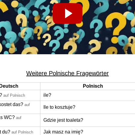
Weitere Polnische Fragewörter
Deutsch
Polnisch
?
ile?
auf Polnisch
kostet das?
auf
Ile to kosztuje?
das WC?
auf
Gdzie jest toaleta?
t du?
Jak masz na imię?
auf Polnisch