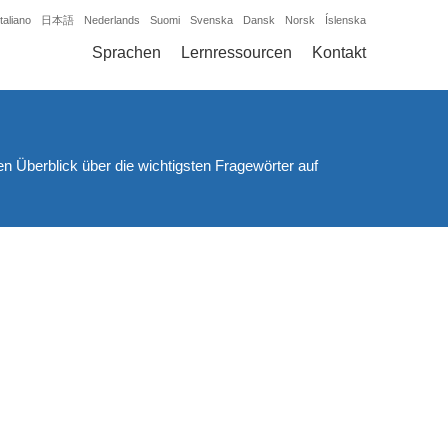
Italiano
日本語
Nederlands
Suomi
Svenska
Dansk
Norsk
Íslenska
Sprachen
Lernressourcen
Kontakt
nen Überblick über die wichtigsten Fragewörter auf