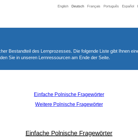
English
Deutsch
Français
Português
Español
icher Bestandteil des Lernprozesses. Die folgende Liste gibt Ihnen ei
inden Sie in unseren Lernressourcen am Ende der Seite.
Einfache Polnische Fragewörter
Weitere Polnische Fragewörter
Einfache Polnische Fragewörter