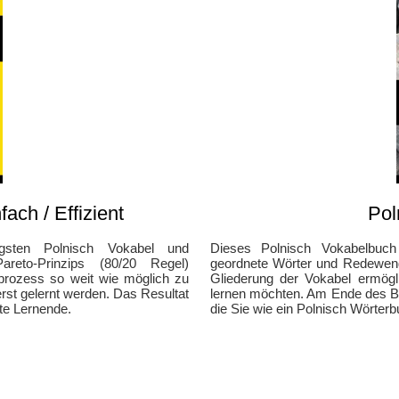
fach / Effizient
Pol
igsten Polnisch Vokabel und
Dieses Polnisch Vokabelbuc
to-Prinzips (80/20 Regel)
geordnete Wörter und Redewendu
prozess so weit wie möglich zu
Gliederung der Vokabel ermögl
rst gelernt werden. Das Resultat
lernen möchten. Am Ende des Bu
rte Lernende.
die Sie wie ein Polnisch Wörte