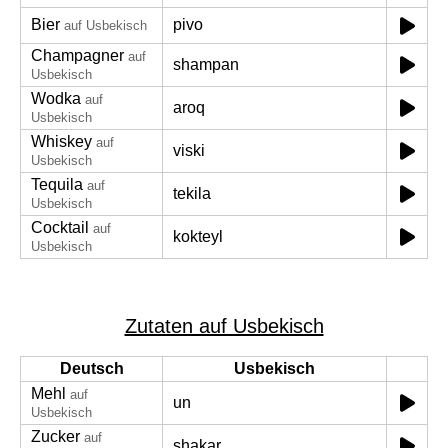
Bier
pivo
auf Usbekisch
Champagner
auf
shampan
Usbekisch
Wodka
auf
aroq
Usbekisch
Whiskey
auf
viski
Usbekisch
Tequila
auf
tekila
Usbekisch
Cocktail
auf
kokteyl
Usbekisch
Zutaten auf Usbekisch
Deutsch
Usbekisch
Mehl
auf
un
Usbekisch
Zucker
auf
shakar