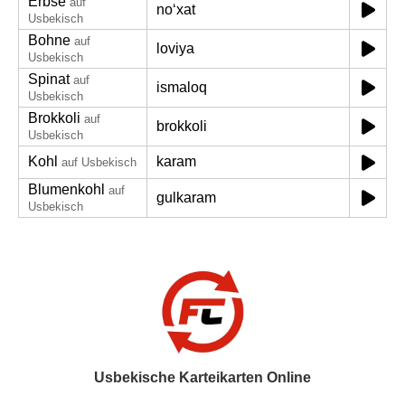
Erbse
auf
noʻxat
Usbekisch
Bohne
auf
loviya
Usbekisch
Spinat
auf
ismaloq
Usbekisch
Brokkoli
auf
brokkoli
Usbekisch
Kohl
karam
auf Usbekisch
Blumenkohl
auf
gulkaram
Usbekisch
Usbekische Karteikarten Online