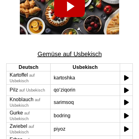
Gemüse auf Usbekisch
Deutsch
Usbekisch
Kartoffel
auf
kartoshka
Usbekisch
Pilz
qoʻziqorin
auf Usbekisch
Knoblauch
auf
sarimsoq
Usbekisch
Gurke
auf
bodring
Usbekisch
Zwiebel
auf
piyoz
Usbekisch