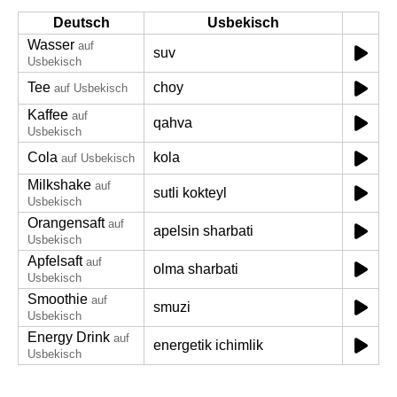
Deutsch
Usbekisch
Wasser
auf
suv
Usbekisch
Tee
choy
auf Usbekisch
Kaffee
auf
qahva
Usbekisch
Cola
kola
auf Usbekisch
Milkshake
auf
sutli kokteyl
Usbekisch
Orangensaft
auf
apelsin sharbati
Usbekisch
Apfelsaft
auf
olma sharbati
Usbekisch
Smoothie
auf
smuzi
Usbekisch
Energy Drink
auf
energetik ichimlik
Usbekisch