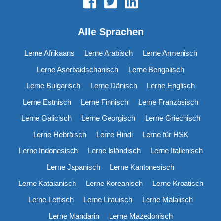
Alle Sprachen
Lerne Afrikaans
Lerne Arabisch
Lerne Armenisch
Lerne Aserbaidschanisch
Lerne Bengalisch
Lerne Bulgarisch
Lerne Dänisch
Lerne Englisch
Lerne Estnisch
Lerne Finnisch
Lerne Französisch
Lerne Galicisch
Lerne Georgisch
Lerne Griechisch
Lerne Hebräisch
Lerne Hindi
Lerne für HSK
Lerne Indonesisch
Lerne Isländisch
Lerne Italienisch
Lerne Japanisch
Lerne Kantonesisch
Lerne Katalanisch
Lerne Koreanisch
Lerne Kroatisch
Lerne Lettisch
Lerne Litauisch
Lerne Malaiisch
Lerne Mandarin
Lerne Mazedonisch