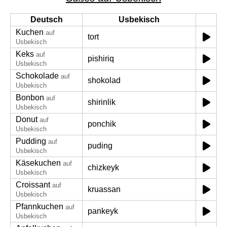
Deutsch
Usbekisch
Kuchen
auf
tort
Usbekisch
Keks
auf
pishiriq
Usbekisch
Schokolade
auf
shokolad
Usbekisch
Bonbon
auf
shirinlik
Usbekisch
Donut
auf
ponchik
Usbekisch
Pudding
auf
puding
Usbekisch
Käsekuchen
auf
chizkeyk
Usbekisch
Croissant
auf
kruassan
Usbekisch
Pfannkuchen
auf
pankeyk
Usbekisch