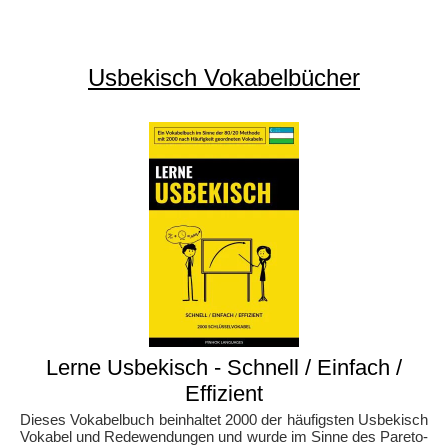
Usbekisch Vokabelbücher
Lerne Usbekisch - Schnell / Einfach /
Effizient
Dieses Vokabelbuch beinhaltet 2000 der häufigsten Usbekisch
Vokabel und Redewendungen und wurde im Sinne des Pareto-