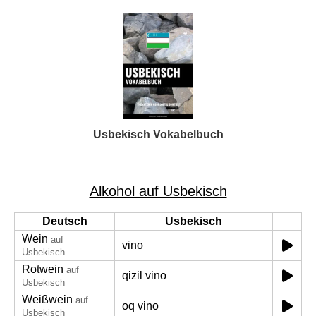
Usbekisch Vokabelbuch
Alkohol auf Usbekisch
Deutsch
Usbekisch
Wein
auf
vino
Usbekisch
Rotwein
auf
qizil vino
Usbekisch
Weißwein
auf
oq vino
Usbekisch