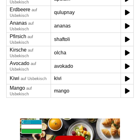
Usbekisch
Erdbeere
auf
qulupnay
Usbekisch
Ananas
auf
ananas
Usbekisch
Pfirsich
auf
shaftoli
Usbekisch
Kirsche
auf
olcha
Usbekisch
Avocado
auf
avokado
Usbekisch
Kiwi
kivi
auf Usbekisch
Mango
auf
mango
Usbekisch