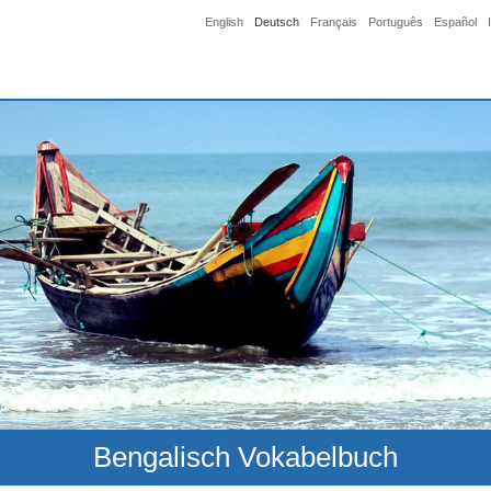
English
Deutsch
Français
Português
Español
Bengalisch Vokabelbuch