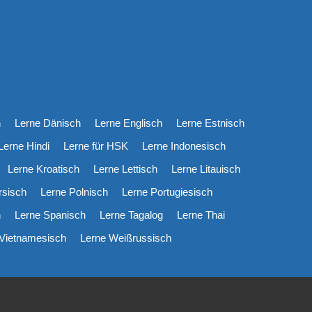
h
Lerne Dänisch
Lerne Englisch
Lerne Estnisch
Lerne Hindi
Lerne für HSK
Lerne Indonesisch
Lerne Kroatisch
Lerne Lettisch
Lerne Litauisch
rsisch
Lerne Polnisch
Lerne Portugiesisch
h
Lerne Spanisch
Lerne Tagalog
Lerne Thai
 Vietnamesisch
Lerne Weißrussisch