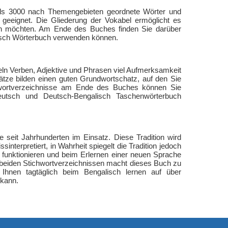
als 3000 nach Themengebieten geordnete Wörter und
 geeignet. Die Gliederung der Vokabel ermöglicht es
nen möchten. Am Ende des Buches finden Sie darüber
lisch Wörterbuch verwenden können.
eln Verben, Adjektive und Phrasen viel Aufmerksamkeit
ätze bilden einen guten Grundwortschatz, auf den Sie
hwortverzeichnisse am Ende des Buches können Sie
eutsch und Deutsch-Bengalisch Taschenwörterbuch
e seit Jahrhunderten im Einsatz. Diese Tradition wird
nterpretiert, in Wahrheit spiegelt die Tradition jedoch
t funktionieren und beim Erlernen einer neuen Sprache
n beiden Stichwortverzeichnissen macht dieses Buch zu
r Ihnen tagtäglich beim Bengalisch lernen auf über
 kann.