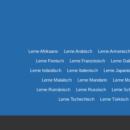
Lerne Afrikaans
Lerne Arabisch
Lerne Armenisc
Lerne Finnisch
Lerne Französisch
Lerne Gal
Lerne Isländisch
Lerne Italienisch
Lerne Japani
Lerne Malaiisch
Lerne Mandarin
Lerne M
Lerne Rumänisch
Lerne Russisch
Lerne Sc
Lerne Tschechisch
Lerne Türkisch