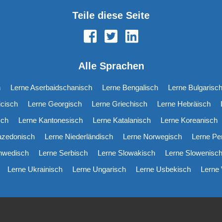
Teile diese Seite
Alle Sprachen
h
Lerne Aserbaidschanisch
Lerne Bengalisch
Lerne Bulgarisc
icisch
Lerne Georgisch
Lerne Griechisch
Lerne Hebräisch
sch
Lerne Kantonesisch
Lerne Katalanisch
Lerne Koreanisch
azedonisch
Lerne Niederländisch
Lerne Norwegisch
Lerne Pe
hwedisch
Lerne Serbisch
Lerne Slowakisch
Lerne Slowenisc
Lerne Ukrainisch
Lerne Ungarisch
Lerne Usbekisch
Lerne