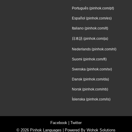
Português (pinhok.com/pt)
Español (pinhok.com/es)
Italiano (pinhok.com/it)
日本語 (pinhok.com/ja)
Nederlands (pinhok.com/nl)
Suomi (pinhok.com/fi)
Svenska (pinhok.com/sv)
Dansk (pinhok.com/da)
Norsk (pinhok.com/nb)
Íslenska (pinhok.com/is)
Facebook
|
Twitter
© 2026
Pinhok Languages
| Powered By
Wohok Solutions