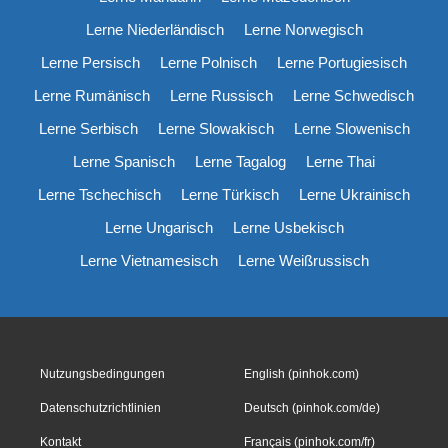
Lerne Niederländisch
Lerne Norwegisch
Lerne Persisch
Lerne Polnisch
Lerne Portugiesisch
Lerne Rumänisch
Lerne Russisch
Lerne Schwedisch
Lerne Serbisch
Lerne Slowakisch
Lerne Slowenisch
Lerne Spanisch
Lerne Tagalog
Lerne Thai
Lerne Tschechisch
Lerne Türkisch
Lerne Ukrainisch
Lerne Ungarisch
Lerne Usbekisch
Lerne Vietnamesisch
Lerne Weißrussisch
Nutzungsbedingungen
English (pinhok.com)
Datenschutzrichtlinien
Deutsch (pinhok.com/de)
Kontakt
Français (pinhok.com/fr)