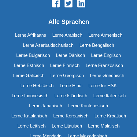
Alle Sprachen
Lerne Afrikaans
Lerne Arabisch
Lerne Armenisch
Lerne Aserbaidschanisch
Lerne Bengalisch
Lerne Bulgarisch
Lerne Dänisch
Lerne Englisch
Lerne Estnisch
Lerne Finnisch
Lerne Französisch
Lerne Galicisch
Lerne Georgisch
Lerne Griechisch
Lerne Hebräisch
Lerne Hindi
Lerne für HSK
Lerne Indonesisch
Lerne Isländisch
Lerne Italienisch
Lerne Japanisch
Lerne Kantonesisch
Lerne Katalanisch
Lerne Koreanisch
Lerne Kroatisch
Lerne Lettisch
Lerne Litauisch
Lerne Malaiisch
Lerne Mandarin
Lerne Mazedonisch