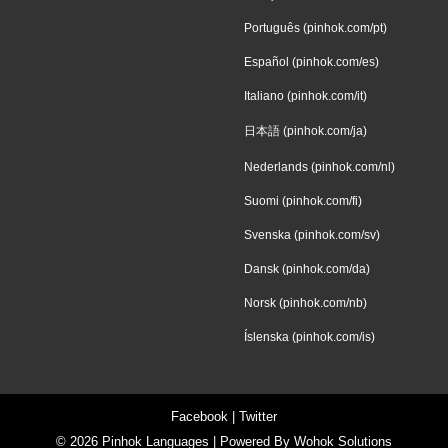
Português (pinhok.com/pt)
Español (pinhok.com/es)
Italiano (pinhok.com/it)
日本語 (pinhok.com/ja)
Nederlands (pinhok.com/nl)
Suomi (pinhok.com/fi)
Svenska (pinhok.com/sv)
Dansk (pinhok.com/da)
Norsk (pinhok.com/nb)
Íslenska (pinhok.com/is)
Facebook
|
Twitter
© 2026
Pinhok Languages
| Powered By
Wohok Solutions