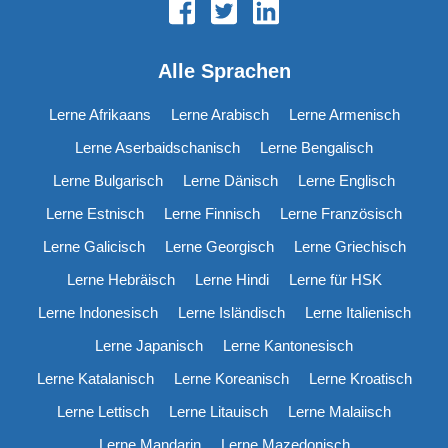
Alle Sprachen
Lerne Afrikaans
Lerne Arabisch
Lerne Armenisch
Lerne Aserbaidschanisch
Lerne Bengalisch
Lerne Bulgarisch
Lerne Dänisch
Lerne Englisch
Lerne Estnisch
Lerne Finnisch
Lerne Französisch
Lerne Galicisch
Lerne Georgisch
Lerne Griechisch
Lerne Hebräisch
Lerne Hindi
Lerne für HSK
Lerne Indonesisch
Lerne Isländisch
Lerne Italienisch
Lerne Japanisch
Lerne Kantonesisch
Lerne Katalanisch
Lerne Koreanisch
Lerne Kroatisch
Lerne Lettisch
Lerne Litauisch
Lerne Malaiisch
Lerne Mandarin
Lerne Mazedonisch