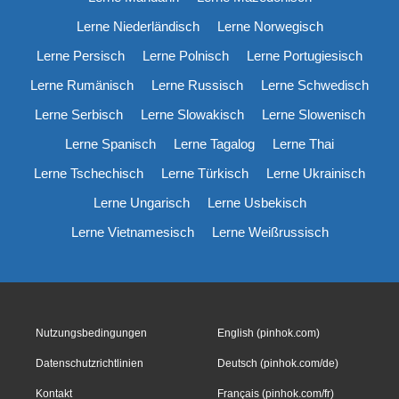
Lerne Niederländisch
Lerne Norwegisch
Lerne Persisch
Lerne Polnisch
Lerne Portugiesisch
Lerne Rumänisch
Lerne Russisch
Lerne Schwedisch
Lerne Serbisch
Lerne Slowakisch
Lerne Slowenisch
Lerne Spanisch
Lerne Tagalog
Lerne Thai
Lerne Tschechisch
Lerne Türkisch
Lerne Ukrainisch
Lerne Ungarisch
Lerne Usbekisch
Lerne Vietnamesisch
Lerne Weißrussisch
Nutzungsbedingungen
English (pinhok.com)
Datenschutzrichtlinien
Deutsch (pinhok.com/de)
Kontakt
Français (pinhok.com/fr)