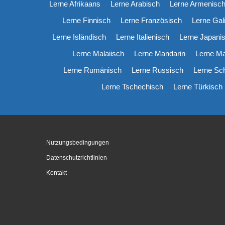
Lerne Afrikaans
Lerne Arabisch
Lerne Armenisc
Lerne Finnisch
Lerne Französisch
Lerne Gal
Lerne Isländisch
Lerne Italienisch
Lerne Japani
Lerne Malaiisch
Lerne Mandarin
Lerne M
Lerne Rumänisch
Lerne Russisch
Lerne Sc
Lerne Tschechisch
Lerne Türkisch
Nutzungsbedingungen
Datenschutzrichtlinien
Kontakt