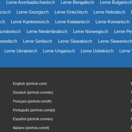
h
Lerne Aserbaidschanisch
Lerne Bengalisch
Lerne Bulgarisc
icisch
Lerne Georgisch
Lerne Griechisch
Lerne Hebräisch
sch
Lerne Kantonesisch
Lerne Katalanisch
Lerne Koreanisch
azedonisch
Lerne Niederländisch
Lerne Norwegisch
Lerne Pe
hwedisch
Lerne Serbisch
Lerne Slowakisch
Lerne Slowenisc
Lerne Ukrainisch
Lerne Ungarisch
Lerne Usbekisch
Lerne
English (pinhok.com)
Deutsch (pinhok.com/de)
Français (pinhok.com/fr)
Português (pinhok.com/pt)
Español (pinhok.com/es)
Italiano (pinhok.com/it)