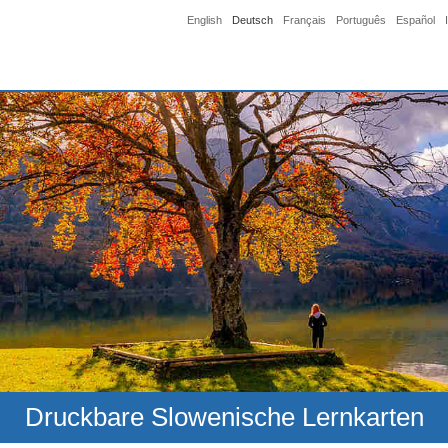
English
Deutsch
Français
Português
Español
Druckbare Slowenische Lernkarten