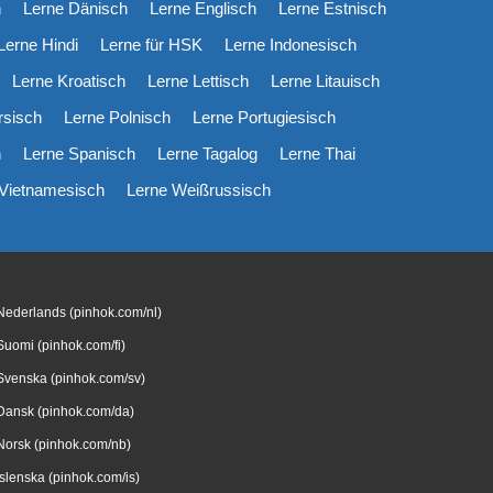
h
Lerne Dänisch
Lerne Englisch
Lerne Estnisch
Lerne Hindi
Lerne für HSK
Lerne Indonesisch
Lerne Kroatisch
Lerne Lettisch
Lerne Litauisch
rsisch
Lerne Polnisch
Lerne Portugiesisch
h
Lerne Spanisch
Lerne Tagalog
Lerne Thai
 Vietnamesisch
Lerne Weißrussisch
Nederlands (pinhok.com/nl)
Suomi (pinhok.com/fi)
Svenska (pinhok.com/sv)
Dansk (pinhok.com/da)
Norsk (pinhok.com/nb)
Íslenska (pinhok.com/is)