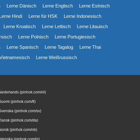
h
Lerne Dänisch
Lerne Englisch
Lerne Estnisch
Lerne Hindi
Lerne für HSK
Lerne Indonesisch
Lerne Kroatisch
Lerne Lettisch
Lerne Litauisch
rsisch
Lerne Polnisch
Lerne Portugiesisch
h
Lerne Spanisch
Lerne Tagalog
Lerne Thai
 Vietnamesisch
Lerne Weißrussisch
Nederlands (pinhok.com/nl)
Suomi (pinhok.com/fi)
Svenska (pinhok.com/sv)
Dansk (pinhok.com/da)
Norsk (pinhok.com/nb)
Íslenska (pinhok.com/is)