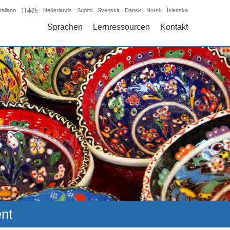
Italiano
日本語
Nederlands
Suomi
Svenska
Dansk
Norsk
Íslenska
Sprachen
Lernressourcen
Kontakt
ent