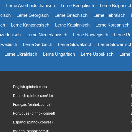
h
Lerne Aserbaidschanisch
Lerne Bengalisch
Lerne Bulgarisc
icisch
Lerne Georgisch
Lerne Griechisch
Lerne Hebräisch
sch
Lerne Kantonesisch
Lerne Katalanisch
Lerne Koreanisch
azedonisch
Lerne Niederländisch
Lerne Norwegisch
Lerne Pe
hwedisch
Lerne Serbisch
Lerne Slowakisch
Lerne Slowenisc
Lerne Ukrainisch
Lerne Ungarisch
Lerne Usbekisch
Lerne
English (pinhok.com)
Deutsch (pinhok.com/de)
Français (pinhok.com/fr)
Português (pinhok.com/pt)
Español (pinhok.com/es)
Italiano (pinhok.com/it)