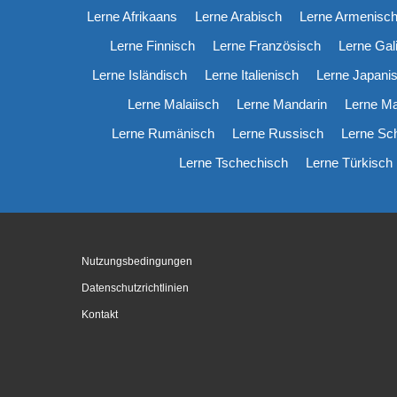
Lerne Afrikaans
Lerne Arabisch
Lerne Armenisc
Lerne Finnisch
Lerne Französisch
Lerne Gal
Lerne Isländisch
Lerne Italienisch
Lerne Japani
Lerne Malaiisch
Lerne Mandarin
Lerne M
Lerne Rumänisch
Lerne Russisch
Lerne Sc
Lerne Tschechisch
Lerne Türkisch
Nutzungsbedingungen
Datenschutzrichtlinien
Kontakt