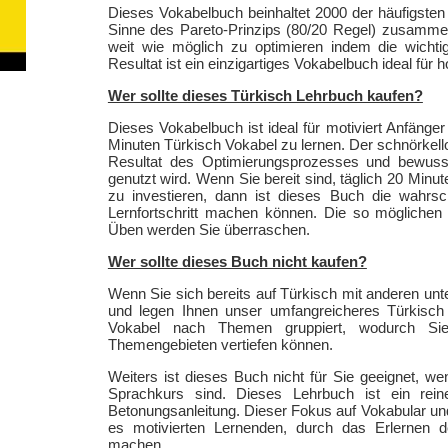
Dieses Vokabelbuch beinhaltet 2000 der häufigst
Sinne des Pareto-Prinzips (80/20 Regel) zusammen
weit wie möglich zu optimieren indem die wicht
Resultat ist ein einzigartiges Vokabelbuch ideal für 
Wer sollte dieses Türkisch Lehrbuch kaufen?
Dieses Vokabelbuch ist ideal für motiviert Anfänger 
Minuten Türkisch Vokabel zu lernen. Der schnörkello
Resultat des Optimierungsprozesses und bewusst
genutzt wird. Wenn Sie bereit sind, täglich 20 Min
zu investieren, dann ist dieses Buch die wahrsch
Lernfortschritt machen können. Die so möglichen 
Üben werden Sie überraschen.
Wer sollte dieses Buch nicht kaufen?
Wenn Sie sich bereits auf Türkisch mit anderen un
und legen Ihnen unser umfangreicheres Türkisch
Vokabel nach Themen gruppiert, wodurch Sie
Themengebieten vertiefen können.
Weiters ist dieses Buch nicht für Sie geeignet, w
Sprachkurs sind. Dieses Lehrbuch ist ein re
Betonungsanleitung. Dieser Fokus auf Vokabular un
es motivierten Lernenden, durch das Erlernen de
machen.