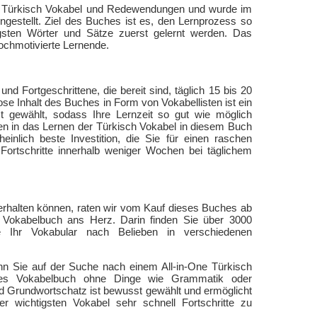
en Türkisch Vokabel und Redewendungen und wurde im
gestellt. Ziel des Buches ist es, den Lernprozess so
igsten Wörter und Sätze zuerst gelernt werden. Das
hochmotivierte Lernende.
und Fortgeschrittene, die bereit sind, täglich 15 bis 20
se Inhalt des Buches in Form von Vokabellisten ist ein
 gewählt, sodass Ihre Lernzeit so gut wie möglich
uten in das Lernen der Türkisch Vokabel in diesem Buch
einlich beste Investition, die Sie für einen raschen
Fortschritte innerhalb weniger Wochen bei täglichem
terhalten können, raten wir vom Kauf dieses Buches ab
 Vokabelbuch ans Herz. Darin finden Sie über 3000
 Ihr Vokabular nach Belieben in verschiedenen
enn Sie auf der Suche nach einem All-in-One Türkisch
ines Vokabelbuch ohne Dinge wie Grammatik oder
d Grundwortschatz ist bewusst gewählt und ermöglicht
r wichtigsten Vokabel sehr schnell Fortschritte zu