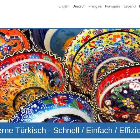
English
Deutsch
Français
Português
Español
rne Türkisch - Schnell / Einfach / Effizi