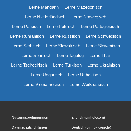
Lerne Mandarin
Lerne Mazedonisch
Lerne Niederländisch
Lerne Norwegisch
Lerne Persisch
Lerne Polnisch
Lerne Portugiesisch
Lerne Rumänisch
Lerne Russisch
Lerne Schwedisch
Lerne Serbisch
Lerne Slowakisch
Lerne Slowenisch
Lerne Spanisch
Lerne Tagalog
Lerne Thai
Lerne Tschechisch
Lerne Türkisch
Lerne Ukrainisch
Lerne Ungarisch
Lerne Usbekisch
Lerne Vietnamesisch
Lerne Weißrussisch
Nutzungsbedingungen
English (pinhok.com)
Datenschutzrichtlinien
Deutsch (pinhok.com/de)