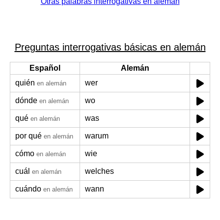
Otras palabras interrogativas en alemán
Preguntas interrogativas básicas en alemán
Español
Alemán
quién
wer
en alemán
dónde
wo
en alemán
qué
was
en alemán
por qué
warum
en alemán
cómo
wie
en alemán
cuál
welches
en alemán
cuándo
wann
en alemán