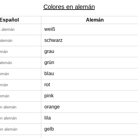
Colores en alemán
Español
Alemán
weiß
n alemán
schwarz
alemán
grau
emán
grün
alemán
blau
lemán
rot
emán
pink
lemán
orange
n alemán
lila
en alemán
gelb
en alemán