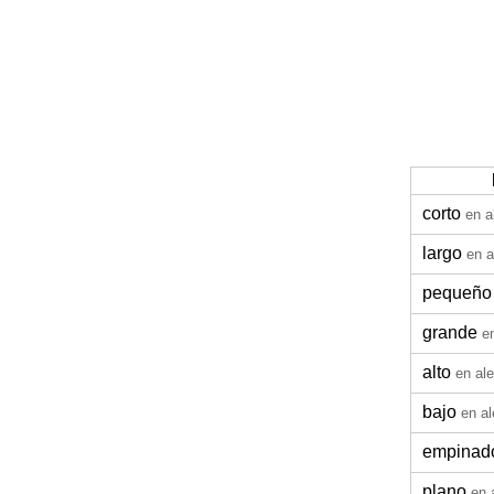
corto
en 
largo
en 
pequeño
grande
e
alto
en al
bajo
en a
empinad
plano
en 