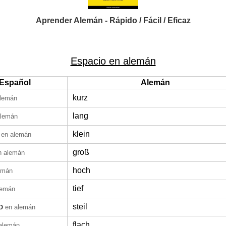
Aprender Alemán - Rápido / Fácil / Eficaz
Espacio en alemán
Español
Alemán
kurz
alemán
lang
alemán
klein
en alemán
groß
n alemán
hoch
emán
tief
lemán
o
steil
en alemán
flach
alemán