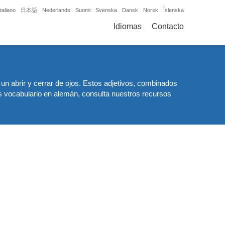
Italiano
日本語
Nederlands
Suomi
Svenska
Dansk
Norsk
Íslenska
Idiomas
Contacto
un abrir y cerrar de ojos. Estos adjetivos, combinados
 vocabulario en alemán, consulta nuestros recursos