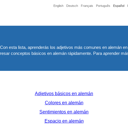
English
Deutsch
Français
Português
Español
. Con esta lista, aprenderás los adjetivos más comunes en alemán en 
xpresar conceptos básicos en alemán rápidamente. Para aprender más
Adjetivos básicos en alemán
Colores en alemán
Sentimientos en alemán
Espacio en alemán