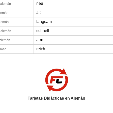
neu
 alemán
alt
lemán
langsam
alemán
schnell
 alemán
arm
alemán
reich
emán
Tarjetas Didácticas en Alemán