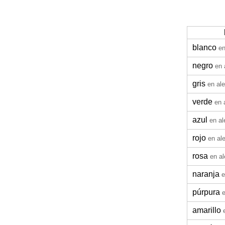
blanco
e
negro
en 
gris
en al
verde
en 
azul
en a
rojo
en al
rosa
en a
naranja
e
púrpura
amarillo