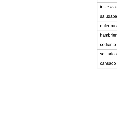
triste
en a
saludabl
enfermo
hambrien
sediento
solitario
cansado