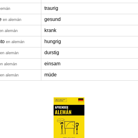
traurig
lemán
e
gesund
en alemán
krank
en alemán
to
hungrig
en alemán
durstig
en alemán
einsam
en alemán
müde
en alemán