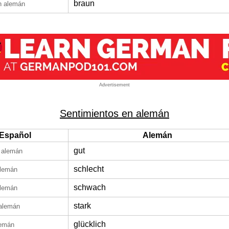
braun
n alemán
Advertisement
Sentimientos en alemán
Español
Alemán
gut
 alemán
schlecht
alemán
schwach
alemán
stark
alemán
glücklich
lemán