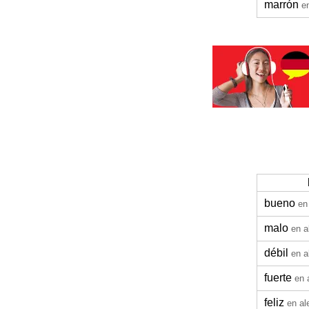
marrón
e
bueno
en
malo
en 
débil
en 
fuerte
en 
feliz
en a