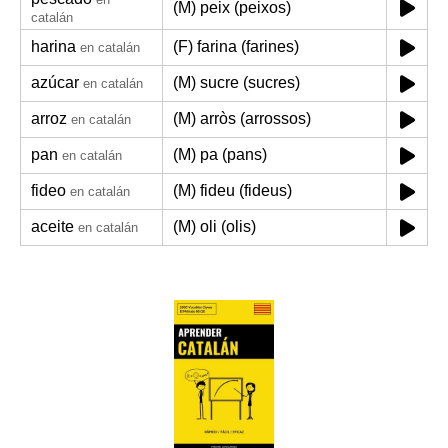
(M) peix (peixos)
catalán
harina
(F) farina (farines)
en catalán
azúcar
(M) sucre (sucres)
en catalán
arroz
(M) arròs (arrossos)
en catalán
pan
(M) pa (pans)
en catalán
fideo
(M) fideu (fideus)
en catalán
aceite
(M) oli (olis)
en catalán