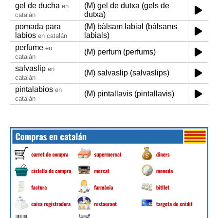
gel de ducha
(M) gel de dutxa (gels de
en
dutxa)
catalán
pomada para
(M) bàlsam labial (bàlsams
labios
labials)
en catalán
perfume
en
(M) perfum (perfums)
catalán
salvaslip
en
(M) salvaslip (salvaslips)
catalán
pintalabios
en
(M) pintallavis (pintallavis)
catalán