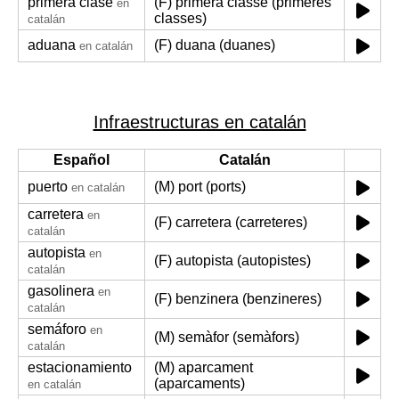
primera clase
(F) primera classe (primeres
en
classes)
catalán
aduana
(F) duana (duanes)
en catalán
Infraestructuras en catalán
Español
Catalán
puerto
(M) port (ports)
en catalán
carretera
en
(F) carretera (carreteres)
catalán
autopista
en
(F) autopista (autopistes)
catalán
gasolinera
en
(F) benzinera (benzineres)
catalán
semáforo
en
(M) semàfor (semàfors)
catalán
estacionamiento
(M) aparcament
(aparcaments)
en catalán