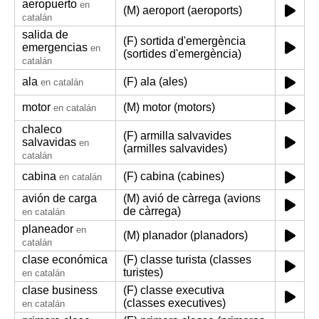
aeropuerto
en
(M) aeroport (aeroports)
catalán
salida de
(F) sortida d'emergència
emergencias
en
(sortides d'emergència)
catalán
ala
(F) ala (ales)
en catalán
motor
(M) motor (motors)
en catalán
chaleco
(F) armilla salvavides
salvavidas
en
(armilles salvavides)
catalán
cabina
(F) cabina (cabines)
en catalán
avión de carga
(M) avió de càrrega (avions
de càrrega)
en catalán
planeador
en
(M) planador (planadors)
catalán
clase económica
(F) classe turista (classes
turistes)
en catalán
clase business
(F) classe executiva
(classes executives)
en catalán