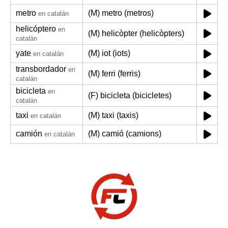
metro
(M) metro (metros)
en catalán
helicóptero
en
(M) helicòpter (helicòpters)
catalán
yate
(M) iot (iots)
en catalán
transbordador
en
(M) ferri (ferris)
catalán
bicicleta
en
(F) bicicleta (bicicletes)
catalán
taxi
(M) taxi (taxis)
en catalán
camión
(M) camió (camions)
en catalán