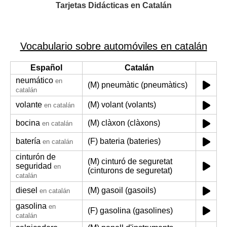
Tarjetas Didácticas en Catalán
Vocabulario sobre automóviles en catalán
Español
Catalán
neumático
en
(M) pneumàtic (pneumàtics)
catalán
volante
(M) volant (volants)
en catalán
bocina
(M) clàxon (clàxons)
en catalán
batería
(F) bateria (bateries)
en catalán
cinturón de
(M) cinturó de seguretat
seguridad
en
(cinturons de seguretat)
catalán
diesel
(M) gasoil (gasoils)
en catalán
gasolina
en
(F) gasolina (gasolines)
catalán