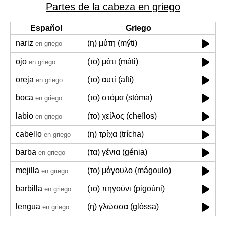
Partes de la cabeza en griego
Español
Griego
nariz
(η) μύτη (mýti)
en griego
ojo
(το) μάτι (máti)
en griego
oreja
(το) αυτί (aftí)
en griego
boca
(το) στόμα (stóma)
en griego
labio
(το) χείλος (cheílos)
en griego
cabello
(η) τρίχα (trícha)
en griego
barba
(τα) γένια (génia)
en griego
mejilla
(το) μάγουλο (mágoulo)
en griego
barbilla
(το) πηγούνι (pigoúni)
en griego
lengua
(η) γλώσσα (glóssa)
en griego