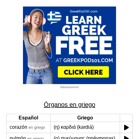
Advertisement
Órganos en griego
Español
Griego
corazón
(η) καρδιά (kardiá)
en griego
pulmón
(ο) πνεύμονας (pnévmonas)
en griego