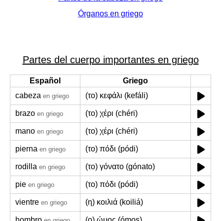
Órganos en griego
Partes del cuerpo importantes en griego
Español
Griego
cabeza
(το) κεφάλι (kefáli)
en griego
brazo
(το) χέρι (chéri)
en griego
mano
(το) χέρι (chéri)
en griego
pierna
(το) πόδι (pódi)
en griego
rodilla
(το) γόνατο (gónato)
en griego
pie
(το) πόδι (pódi)
en griego
vientre
(η) κοιλιά (koiliá)
en griego
hombro
(ο) ώμος (ómos)
en griego