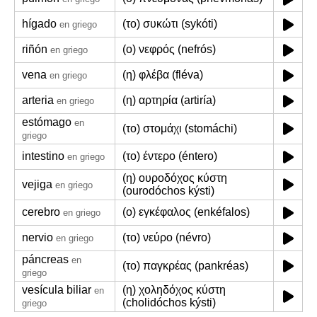
hígado
(το) συκώτι (sykóti)
en griego
riñón
(ο) νεφρός (nefrós)
en griego
vena
(η) φλέβα (fléva)
en griego
arteria
(η) αρτηρία (artiría)
en griego
estómago
en
(το) στομάχι (stomáchi)
griego
intestino
(το) έντερο (éntero)
en griego
(η) ουροδόχος κύστη
vejiga
en griego
(ourodóchos kýsti)
cerebro
(ο) εγκέφαλος (enkéfalos)
en griego
nervio
(το) νεύρο (névro)
en griego
páncreas
en
(το) παγκρέας (pankréas)
griego
vesícula biliar
(η) χοληδόχος κύστη
en
(cholidóchos kýsti)
griego