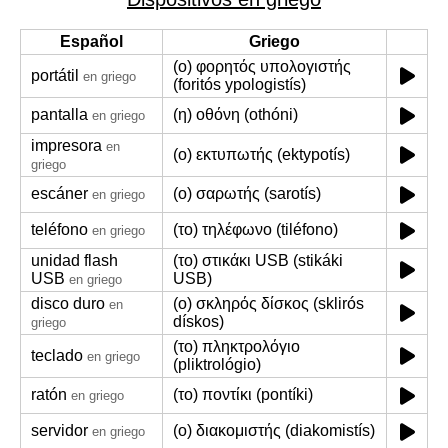
Español
Griego
(ο) φορητός υπολογιστής
portátil
en griego
(foritós ypologistís)
pantalla
(η) οθόνη (othóni)
en griego
impresora
en
(ο) εκτυπωτής (ektypotís)
griego
escáner
(ο) σαρωτής (sarotís)
en griego
teléfono
(το) τηλέφωνο (tiléfono)
en griego
unidad flash
(το) στικάκι USB (stikáki
USB
USB)
en griego
disco duro
(ο) σκληρός δίσκος (sklirós
en
dískos)
griego
(το) πληκτρολόγιο
teclado
en griego
(pliktrológio)
ratón
(το) ποντίκι (pontíki)
en griego
servidor
(ο) διακομιστής (diakomistís)
en griego