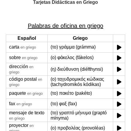
Tarjetas Didácticas en Griego
Palabras de oficina en griego
Español
Griego
carta
(το) γράμμα (grámma)
en griego
sobre
(ο) φάκελος (fákelos)
en griego
dirección
en
(η) διεύθυνση (diéfthynsi)
griego
código postal
(ο) ταχυδρομικός κώδικας
en
(tachydromikós kódikas)
griego
paquete
(το) πακέτο (pakéto)
en griego
fax
(το) φαξ (fax)
en griego
mensaje de texto
(το) γραπτό μήνυμα (graptó
mínyma)
en griego
proyector
en
(ο) προβολέας (provoléas)
griego