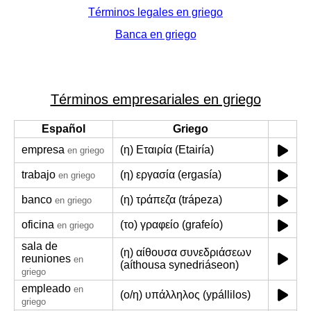
Términos legales en griego
Banca en griego
Términos empresariales en griego
Español
Griego
empresa
(η) Εταιρία (Etairía)
en griego
trabajo
(η) εργασία (ergasía)
en griego
banco
(η) τράπεζα (trápeza)
en griego
oficina
(το) γραφείο (grafeío)
en griego
sala de
(η) αίθουσα συνεδριάσεων
reuniones
en
(aíthousa synedriáseon)
griego
empleado
en
(ο/η) υπάλληλος (ypállilos)
griego