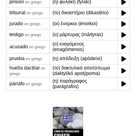
prisión
(η) φυλακή (fylakí)
en griego
tribunal
(το) δικαστήριο (dikastírio)
en griego
jurado
(οι) ένορκοι (énorkoi)
en griego
testigo
(ο) μάρτυρας (mártyras)
en griego
(ο) εναγόμενος
acusado
en griego
(enagómenos)
prueba
(η) απόδειξη (apódeixi)
en griego
huella dactilar
(το) δακτυλικό αποτύπωμα
en
(daktylikó apotýpoma)
griego
(η) παράγραφος
párrafo
en griego
(parágrafos)