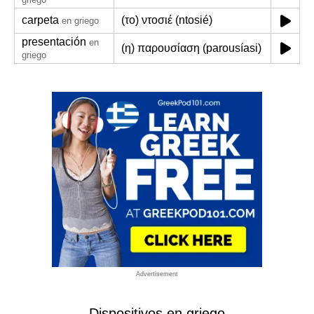
carpeta
(το) ντοσιέ (ntosié)
en griego
presentación
en
(η) παρουσίαση (parousíasi)
griego
Advertisement
Dispositivos en griego