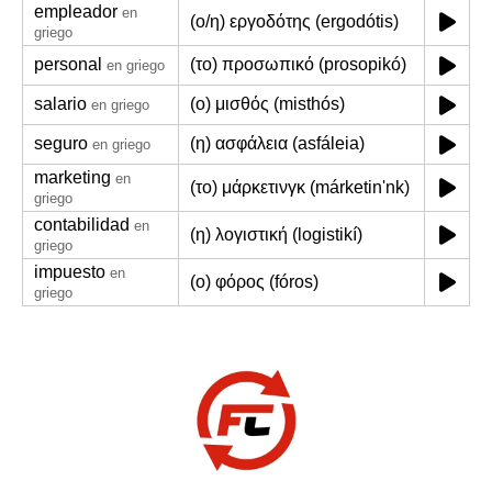
empleador
en
(ο/η) εργοδότης (ergodótis)
griego
personal
(το) προσωπικό (prosopikó)
en griego
salario
(ο) μισθός (misthós)
en griego
seguro
(η) ασφάλεια (asfáleia)
en griego
marketing
en
(το) μάρκετινγκ (márketin'nk)
griego
contabilidad
en
(η) λογιστική (logistikí)
griego
impuesto
en
(ο) φόρος (fóros)
griego