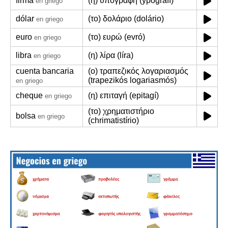
firma
(η) υπογραφή (ypografí)
en griego
dólar
(το) δολάριο (dolário)
en griego
euro
(το) ευρώ (evró)
en griego
libra
(η) λίρα (líra)
en griego
cuenta bancaria
(ο) τραπεζικός λογαριασμός
(trapezikós logariasmós)
en griego
cheque
(η) επιταγή (epitagí)
en griego
(το) χρηματιστήριο
bolsa
en griego
(chrimatistírio)