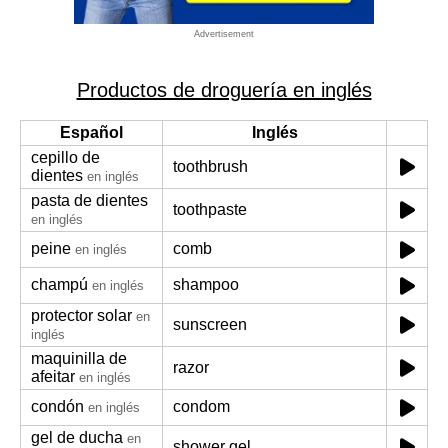
Advertisement
Productos de droguería en inglés
Español
Inglés
cepillo de
toothbrush
dientes
en inglés
pasta de dientes
toothpaste
en inglés
peine
comb
en inglés
champú
shampoo
en inglés
protector solar
en
sunscreen
inglés
maquinilla de
razor
afeitar
en inglés
condón
condom
en inglés
gel de ducha
en
shower gel