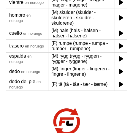
vientre
en noruego
mager - magene)
(M) skulder (skulder -
hombro
en
skulderen - skuldre -
noruego
skuldrene)
(M) hals (hals - halsen -
cuello
en noruego
halser - halsene)
(F) rumpe (rumpe - rumpa -
trasero
en noruego
rumper - rumpene)
espalda
(M) rygg (rygg - ryggen -
en
rygger - ryggene)
noruego
(M) finger (finger - fingeren -
dedo
en noruego
fingre - fingrene)
dedo del pie
en
(F) tå (tå - tåa - tær - tærne)
noruego