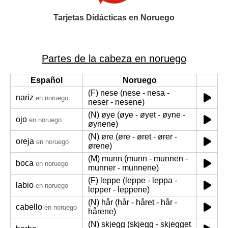
Tarjetas Didácticas en Noruego
Partes de la cabeza en noruego
Español
Noruego
(F) nese (nese - nesa -
nariz
en noruego
neser - nesene)
(N) øye (øye - øyet - øyne -
ojo
en noruego
øynene)
(N) øre (øre - øret - ører -
oreja
en noruego
ørene)
(M) munn (munn - munnen -
boca
en noruego
munner - munnene)
(F) leppe (leppe - leppa -
labio
en noruego
lepper - leppene)
(N) hår (hår - håret - hår -
cabello
en noruego
hårene)
(N) skjegg (skjegg - skjegget