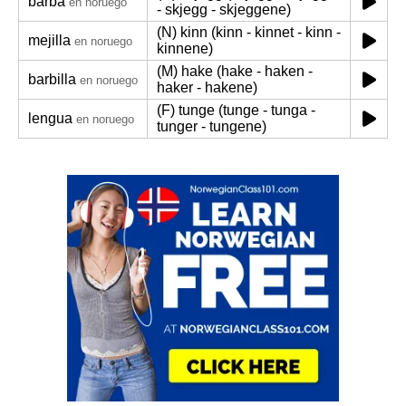
barba
en noruego
- skjegg - skjeggene)
(N) kinn (kinn - kinnet - kinn -
mejilla
en noruego
kinnene)
(M) hake (hake - haken -
barbilla
en noruego
haker - hakene)
(F) tunge (tunge - tunga -
lengua
en noruego
tunger - tungene)