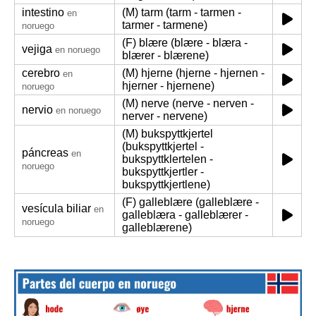
intestino
(M) tarm (tarm - tarmen -
en
tarmer - tarmene)
noruego
(F) blære (blære - blæra -
vejiga
en noruego
blærer - blærene)
cerebro
(M) hjerne (hjerne - hjernen -
en
hjerner - hjernene)
noruego
(M) nerve (nerve - nerven -
nervio
en noruego
nerver - nervene)
(M) bukspyttkjertel
(bukspyttkjertel -
páncreas
en
bukspyttklertelen -
noruego
bukspyttkjertler -
bukspyttkjertlene)
(F) galleblære (galleblære -
vesícula biliar
en
galleblæra - galleblærer -
noruego
galleblærene)