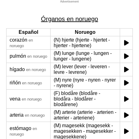
Advertisement
Órganos en noruego
Español
Noruego
corazón
(N) hjerte (hjerte - hjertet -
en
hjerter - hjertene)
noruego
(M) lunge (lunge - lungen -
pulmón
en noruego
lunger - lungene)
(M) lever (lever - leveren -
hígado
en noruego
levre - levrene)
(M) nyre (nyre - nyren - nyrer
riñón
en noruego
- nyrene)
(F) blodåre (blodåre -
vena
blodåra - blodårer -
en noruego
blodårene)
(M) arterie (arterie - arterien -
arteria
en noruego
arterier - arteriene)
(M) magesekk (magesekk -
estómago
en
magesekken - magesekker -
noruego
magesekkene)