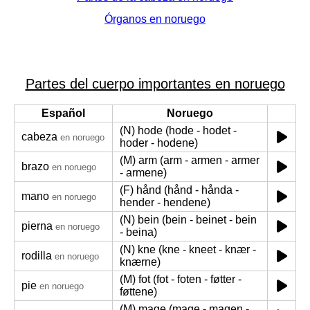
Órganos en noruego
Partes del cuerpo importantes en noruego
Español
Noruego
(N) hode (hode - hodet -
cabeza
en noruego
hoder - hodene)
(M) arm (arm - armen - armer
brazo
en noruego
- armene)
(F) hånd (hånd - hånda -
mano
en noruego
hender - hendene)
(N) bein (bein - beinet - bein
pierna
en noruego
- beina)
(N) kne (kne - kneet - knær -
rodilla
en noruego
knærne)
(M) fot (fot - foten - føtter -
pie
en noruego
føttene)
(M) mage (mage - magen -