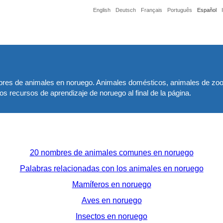
English
Deutsch
Français
Português
Español
res de animales en noruego. Animales domésticos, animales de zool
s recursos de aprendizaje de noruego al final de la página.
20 nombres de animales comunes en noruego
Palabras relacionadas con los animales en noruego
Mamíferos en noruego
Aves en noruego
Insectos en noruego