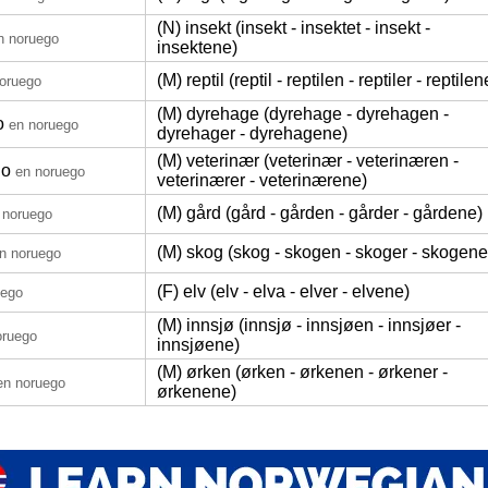
(N) insekt (insekt - insektet - insekt -
n noruego
insektene)
(M) reptil (reptil - reptilen - reptiler - reptilen
oruego
(M) dyrehage (dyrehage - dyrehagen -
o
en noruego
dyrehager - dyrehagene)
(M) veterinær (veterinær - veterinæren -
io
en noruego
veterinærer - veterinærene)
(M) gård (gård - gården - gårder - gårdene)
 noruego
(M) skog (skog - skogen - skoger - skogene
n noruego
(F) elv (elv - elva - elver - elvene)
uego
(M) innsjø (innsjø - innsjøen - innsjøer -
oruego
innsjøene)
(M) ørken (ørken - ørkenen - ørkener -
en noruego
ørkenene)