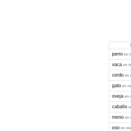
perro
en 
vaca
en n
cerdo
en 
gato
en n
oveja
en 
caballo
e
mono
en 
oso
en no