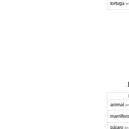
tortuga
e
animal
en
mamífer
pájaro
en