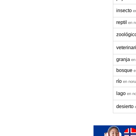
insecto
e
reptil
en n
zoológic
veterinar
granja
en
bosque
e
río
en nor
lago
en n
desierto