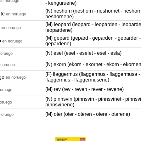
en noruego
- kenguruene)
(N) neshorn (neshorn - neshornet - neshorn
nte
en noruego
neshornene)
(M) leopard (leopard - leoparden - leoparde
en noruego
leopardene)
(M) gepard (gepard - geparden - geparder -
o
en noruego
gepardene)
(N) esel (esel - eselet - esel - esla)
noruego
(N) ekorn (ekorn - ekornet - ekorn - ekorne
 noruego
(F) flaggermus (flaggermus - flaggermusa -
go
en noruego
flaggermus - flaggermusene)
(M) rev (rev - reven - rever - revene)
noruego
(N) pinnsvin (pinnsvin - pinnsvinet - pinnsvi
oruego
pinnsvinene)
(M) oter (oter - oteren - otere - oterene)
noruego