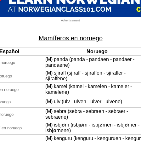
Advertisement
Mamíferos en noruego
Español
Noruego
(M) panda (panda - pandaen - pandaer -
 noruego
pandaene)
(M) sjiraff (sjiraff - sjiraffen - sjiraffer -
oruego
sjiraffene)
(M) kamel (kamel - kamelen - kameler -
en noruego
kamelene)
(M) ulv (ulv - ulven - ulver - ulvene)
oruego
(M) sebra (sebra - sebraen - sebraer -
noruego
sebraene)
(M) isbjørn (isbjørn - isbjørnen - isbjørner -
r
en noruego
isbjørnene)
(M) kenguru (kenguru - kenguruen - kengur