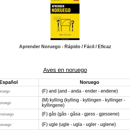
Aprender Noruego - Rápido / Fácil / Eficaz
Aves en noruego
Español
Noruego
(F) and (and - anda - ender - endene)
oruego
(M) kylling (kylling - kyllingen - kyllinger -
oruego
kyllingene)
(F) gås (gås - gåsa - gjess - gjessene)
 noruego
(F) ugle (ugle - ugla - ugler - uglene)
noruego