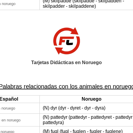
(M) skilpadde (skilpadde - skilpadden -
n noruego
skilpadder - skilpaddene)
Tarjetas Didácticas en Noruego
Palabras relacionadas con los animales en norueg
Español
Noruego
(N) dyr (dyr - dyret - dyr - dyra)
 noruego
(N) pattedyr (pattedyr - pattedyret - pattedyr
o
en noruego
pattedyra)
(M) fugl (fugl - fuglen - fugler - fuglene)
 noruego