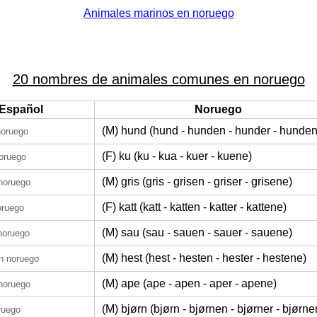
Animales marinos en noruego
20 nombres de animales comunes en noruego
Español
Noruego
(M) hund (hund - hunden - hunder - hunde
noruego
(F) ku (ku - kua - kuer - kuene)
oruego
(M) gris (gris - grisen - griser - grisene)
noruego
(F) katt (katt - katten - katter - kattene)
oruego
(M) sau (sau - sauen - sauer - sauene)
noruego
(M) hest (hest - hesten - hester - hestene)
n noruego
(M) ape (ape - apen - aper - apene)
noruego
(M) bjørn (bjørn - bjørnen - bjørner - bjørne
ruego