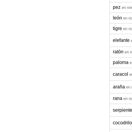
pez
en no
león
en n
tigre
en n
elefante
ratón
en 
paloma
e
caracol
e
araña
en 
rana
en n
serpient
cocodrilo