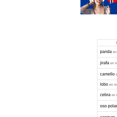
panda
en
jirafa
en n
camello
lobo
en n
cebra
en 
oso pola