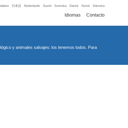
Italiano
日本語
Nederlands
Suomi
Svenska
Dansk
Norsk
Íslenska
Idiomas
Contacto
ógico y animales salvajes: los tenemos todos. Para