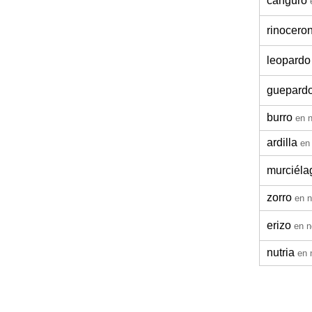
canguro
rinocero
leopardo
guepard
burro
en 
ardilla
en
murciéla
zorro
en 
erizo
en n
nutria
en 