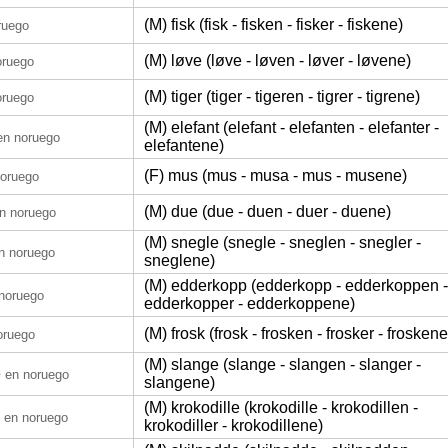
(M) fisk (fisk - fisken - fisker - fiskene)
ruego
(M) løve (løve - løven - løver - løvene)
oruego
(M) tiger (tiger - tigeren - tigrer - tigrene)
oruego
(M) elefant (elefant - elefanten - elefanter -
en noruego
elefantene)
(F) mus (mus - musa - mus - musene)
noruego
(M) due (due - duen - duer - duene)
n noruego
(M) snegle (snegle - sneglen - snegler -
n noruego
sneglene)
(M) edderkopp (edderkopp - edderkoppen -
noruego
edderkopper - edderkoppene)
(M) frosk (frosk - frosken - frosker - froskene
oruego
(M) slange (slange - slangen - slanger -
e
en noruego
slangene)
(M) krokodille (krokodille - krokodillen -
en noruego
krokodiller - krokodillene)