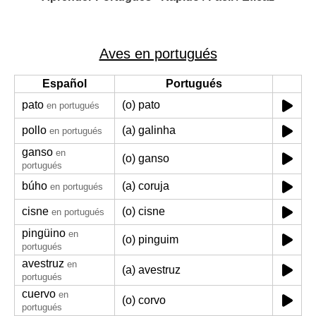
Aves en portugués
Español
Portugués
pato
(o) pato
en portugués
pollo
(a) galinha
en portugués
ganso
en
(o) ganso
portugués
búho
(a) coruja
en portugués
cisne
(o) cisne
en portugués
pingüino
en
(o) pinguim
portugués
avestruz
en
(a) avestruz
portugués
cuervo
en
(o) corvo
portugués