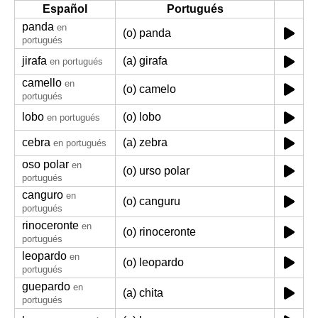
Español
Portugués
panda
en
(o) panda
portugués
jirafa
(a) girafa
en portugués
camello
en
(o) camelo
portugués
lobo
(o) lobo
en portugués
cebra
(a) zebra
en portugués
oso polar
en
(o) urso polar
portugués
canguro
en
(o) canguru
portugués
rinoceronte
en
(o) rinoceronte
portugués
leopardo
en
(o) leopardo
portugués
guepardo
en
(a) chita
portugués