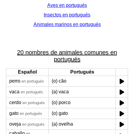
Aves en portugués
Insectos en portugués
Animales marinos en portugués
20 nombres de animales comunes en
portugués
Español
Portugués
perro
(o) cão
en portugués
vaca
(a) vaca
en portugués
cerdo
(o) porco
en portugués
gato
(o) gato
en portugués
oveja
(a) ovelha
en portugués
caballo
en