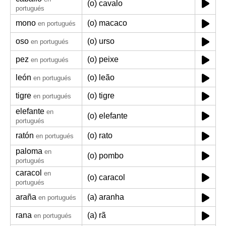
(o) cavalo
portugués
mono
(o) macaco
en portugués
oso
(o) urso
en portugués
pez
(o) peixe
en portugués
león
(o) leão
en portugués
tigre
(o) tigre
en portugués
elefante
en
(o) elefante
portugués
ratón
(o) rato
en portugués
paloma
en
(o) pombo
portugués
caracol
en
(o) caracol
portugués
araña
(a) aranha
en portugués
rana
(a) rã
en portugués