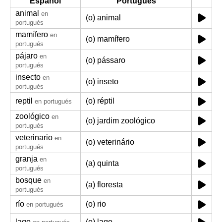
Español
Portugués
animal
en
(o) animal
portugués
mamífero
en
(o) mamífero
portugués
pájaro
en
(o) pássaro
portugués
insecto
en
(o) inseto
portugués
reptil
(o) réptil
en portugués
zoológico
en
(o) jardim zoológico
portugués
veterinario
en
(o) veterinário
portugués
granja
en
(a) quinta
portugués
bosque
en
(a) floresta
portugués
río
(o) rio
en portugués
lago
(o) lago