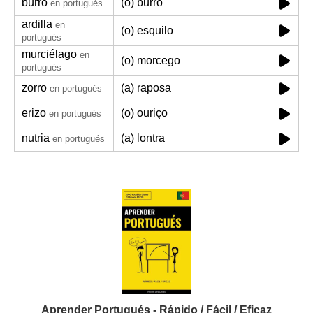
burro
(o) burro
en portugués
ardilla
en
(o) esquilo
portugués
murciélago
en
(o) morcego
portugués
zorro
(a) raposa
en portugués
erizo
(o) ouriço
en portugués
nutria
(a) lontra
en portugués
Aprender Portugués - Rápido / Fácil / Eficaz