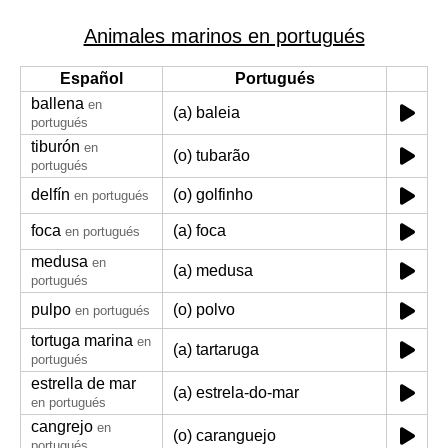
Animales marinos en portugués
Español
Portugués
ballena
en
(a) baleia
portugués
tiburón
en
(o) tubarão
portugués
delfín
(o) golfinho
en portugués
foca
(a) foca
en portugués
medusa
en
(a) medusa
portugués
pulpo
(o) polvo
en portugués
tortuga marina
en
(a) tartaruga
portugués
estrella de mar
(a) estrela-do-mar
en portugués
cangrejo
en
(o) caranguejo
portugués