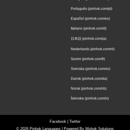
Português (pinhok.com/pt)
Español (pinhok.com/es)
Italiano (pinhok.com/it)
日本語 (pinhok.com/ja)
Nederlands (pinhok.com/nl)
Suomi (pinhok.com/fi)
Svenska (pinhok.com/sv)
Dansk (pinhok.com/da)
Norsk (pinhok.com/nb)
Íslenska (pinhok.com/is)
Facebook
|
Twitter
© 2026
Pinhok Languages
| Powered By
Wohok Solutions