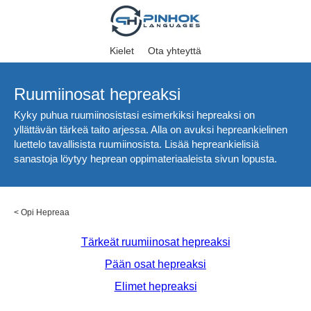
Kielet
Ota yhteyttä
Ruumiinosat hepreaksi
Kyky puhua ruumiinosistasi esimerkiksi hepreaksi on
yllättävän tärkeä taito arjessa. Alla on avuksi hepreankielinen
luettelo tavallisista ruumiinosista. Lisää hepreankielisiä
sanastoja löytyy heprean oppimateriaaleista sivun lopusta.
<
Opi Hepreaa
Tärkeät ruumiinosat hepreaksi
Pään osat hepreaksi
Elimet hepreaksi