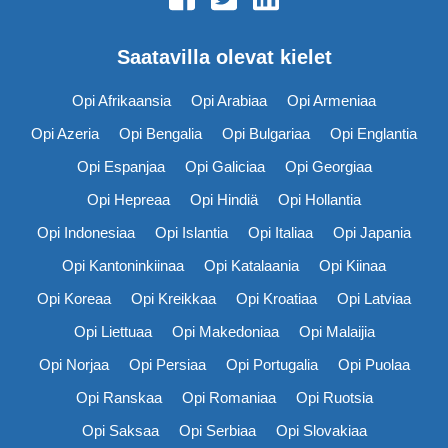
Saatavilla olevat kielet
Opi Afrikaansia
Opi Arabiaa
Opi Armeniaa
Opi Azeria
Opi Bengalia
Opi Bulgariaa
Opi Englantia
Opi Espanjaa
Opi Galiciaa
Opi Georgiaa
Opi Hepreaa
Opi Hindiä
Opi Hollantia
Opi Indonesiaa
Opi Islantia
Opi Italiaa
Opi Japania
Opi Kantoninkiinaa
Opi Katalaania
Opi Kiinaa
Opi Koreaa
Opi Kreikkaa
Opi Kroatiaa
Opi Latviaa
Opi Liettuaa
Opi Makedoniaa
Opi Malaijia
Opi Norjaa
Opi Persiaa
Opi Portugalia
Opi Puolaa
Opi Ranskaa
Opi Romaniaa
Opi Ruotsia
Opi Saksaa
Opi Serbiaa
Opi Slovakiaa