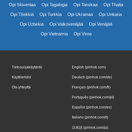
Opi Sloveniaa
Opi Tagalogia
Opi Tanskaa
Opi Thaita
Opi Tšekkiä
Opi Turkkia
Opi Ukrainaa
Opi Unkaria
Opi Uzbekia
Opi Valkovenäjää
Opi Venäjää
Opi Vietnamia
Opi Viroa
Tietosuojakäytäntö
English (pinhok.com)
Käyttöehdot
Deutsch (pinhok.com/de)
Ota yhteyttä
Français (pinhok.com/fr)
Português (pinhok.com/pt)
Español (pinhok.com/es)
Italiano (pinhok.com/it)
日本語 (pinhok.com/ja)