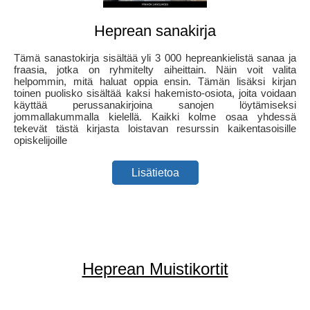
Heprean sanakirja
Tämä sanastokirja sisältää yli 3 000 hepreankielistä sanaa ja
fraasia, jotka on ryhmitelty aiheittain. Näin voit valita
helpommin, mitä haluat oppia ensin. Tämän lisäksi kirjan
toinen puolisko sisältää kaksi hakemisto-osiota, joita voidaan
käyttää perussanakirjoina sanojen löytämiseksi
jommallakummalla kielellä. Kaikki kolme osaa yhdessä
tekevät tästä kirjasta loistavan resurssin kaikentasoisille
opiskelijoille
Lisätietoa
Heprean Muistikortit