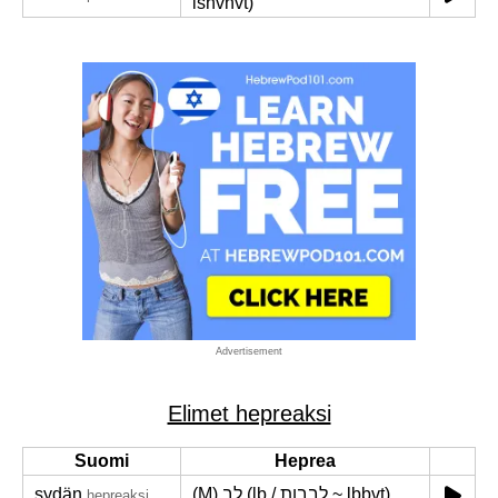
lshvnvt)
Advertisement
Elimet hepreaksi
Suomi
Heprea
sydän
(M) לב (lb / לבבות ~ lbbvt)
hepreaksi