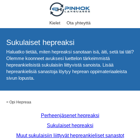
Kielet
Ota yhteyttä
Sukulaiset hepreaksi
Haluatko tietää, miten hepreaksi sanotaan isä, äiti, setä tai täti?
Olemme koonneet avuksesi luettelon tärkeimmistä
hepreankielisistä sukulaisiin liittyvistä sanoista. Lisää
hepreankielisiä sanastoja löytyy heprean oppimateriaaleista
sivun lopusta.
<
Opi Hepreaa
Perheenjäsenet hepreaksi
Sukulaiset hepreaksi
Muut sukulaisiin liittyvät hepreankieliset sanastot