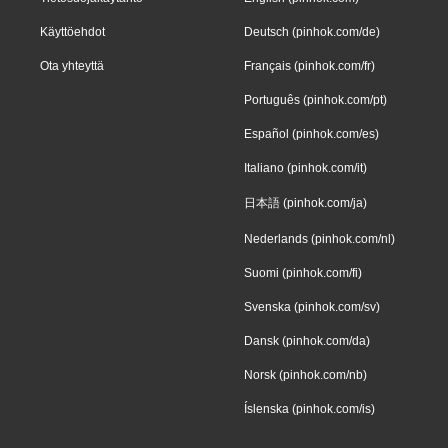
Käyttöehdot
Deutsch (pinhok.com/de)
Ota yhteyttä
Français (pinhok.com/fr)
Português (pinhok.com/pt)
Español (pinhok.com/es)
Italiano (pinhok.com/it)
日本語 (pinhok.com/ja)
Nederlands (pinhok.com/nl)
Suomi (pinhok.com/fi)
Svenska (pinhok.com/sv)
Dansk (pinhok.com/da)
Norsk (pinhok.com/nb)
Íslenska (pinhok.com/is)