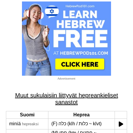
Advertisement
Muut sukulaisiin liittyvät hepreankieliset
sanastot
Suomi
Heprea
miniä
(F) כלה (klh / כלות ~ klvt)
hepreaksi
(M) חתן (htn / חתנים ~