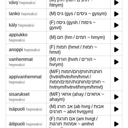
vävy
hepreaksi
htnym)
lanko
(M) גיס (gys / גיסים ~ gysym)
hepreaksi
(F) גיסה (gysh / גיסות ~
käly
hepreaksi
gysvt)
appiukko
(M) חם (hm / חמים ~ hmym)
hepreaksi
(F) חמות (hmvt / חמות ~
anoppi
hepreaksi
hmvt)
vanhemmat
(M) הורה (hvrh / הורים ~
hvrym)
hepreaksi
(M/F) חותנת/חותן/חם/חמות
appivanhemmat
(hvtnt/hvtn/hm/hmvt /
חותנים/חותנות/חמים/חמות ~
hepreaksi
hvtnym/hvtnvt/hmym/hmvt)
sisarukset
(M/F) אחאי (ahay / אחאים ~
ahaym)
hepreaksi
(M) אב חורג (ab hvrg / אבות
isäpuoli
hepreaksi
חורגים ~ abvt hvrgym)
(F) אם חורגת (am hvrgt /
äitipuoli
אמהות חורגות ~ amhvt
hepreaksi