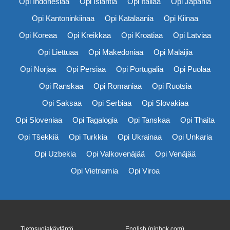
Opi Indonesiaa
Opi Islantia
Opi Italiaa
Opi Japania
Opi Kantoninkiinaa
Opi Katalaania
Opi Kiinaa
Opi Koreaa
Opi Kreikkaa
Opi Kroatiaa
Opi Latviaa
Opi Liettuaa
Opi Makedoniaa
Opi Malaijia
Opi Norjaa
Opi Persiaa
Opi Portugalia
Opi Puolaa
Opi Ranskaa
Opi Romaniaa
Opi Ruotsia
Opi Saksaa
Opi Serbiaa
Opi Slovakiaa
Opi Sloveniaa
Opi Tagalogia
Opi Tanskaa
Opi Thaita
Opi Tšekkiä
Opi Turkkia
Opi Ukrainaa
Opi Unkaria
Opi Uzbekia
Opi Valkovenäjää
Opi Venäjää
Opi Vietnamia
Opi Viroa
Tietosuojakäytäntö
English (pinhok.com)