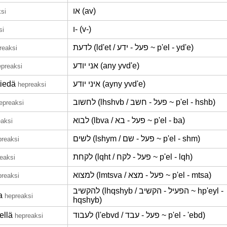
או (av)
si
ו- (v-)
si
לדעת (ld'et / פעל - ידע ~ p'el - yd'e)
reaksi
אני יודע (any yvd'e)
epreaksi
tiedä
איני יודע (ayny yvd'e)
hepreaksi
לחשוב (lhshvb / פעל - חשב ~ p'el - hshb)
epreaksi
לבוא (lbva / פעל - בא ~ p'el - ba)
eaksi
לשים (lshym / פעל - שם ~ p'el - shm)
preaksi
לקחת (lqht / פעל - לקח ~ p'el - lqh)
eaksi
למצוא (lmtsva / פעל - מצא ~ p'el - mtsa)
preaksi
להקשיב (lhqshyb / הפעיל - הקשיב ~ hp'eyl -
a
hepreaksi
hqshyb)
ellä
לעבוד (l'ebvd / פעל - עבד ~ p'el - 'ebd)
hepreaksi