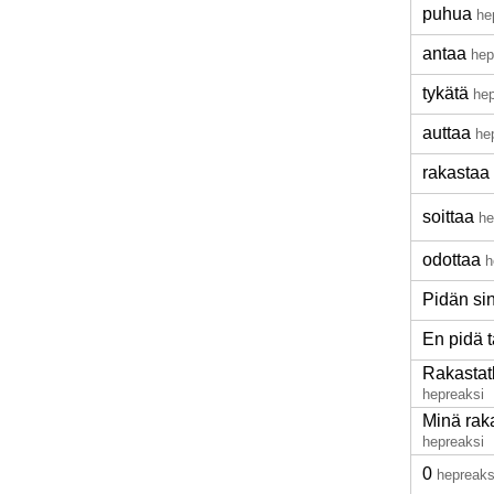
puhua
he
antaa
hep
tykätä
hep
auttaa
he
rakastaa
soittaa
he
odottaa
h
Pidän si
En pidä t
Rakastat
hepreaksi
Minä rak
hepreaksi
0
hepreaks