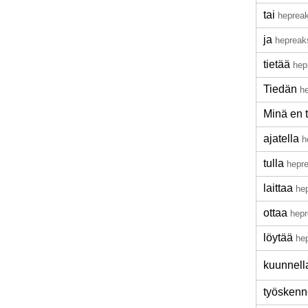
tai
hepreak
ja
hepreak
tietää
hep
Tiedän
h
Minä en 
ajatella
h
tulla
hepr
laittaa
he
ottaa
hepr
löytää
he
kuunnell
työskenn