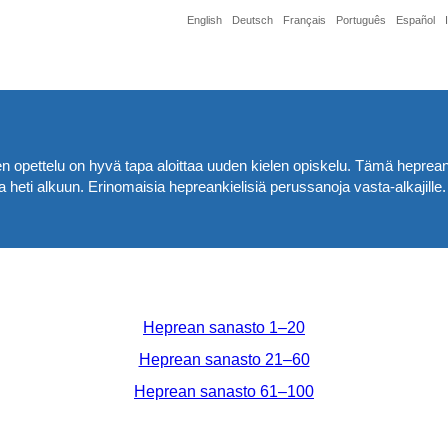
English
Deutsch
Français
Português
Español
opettelu on hyvä tapa aloittaa uuden kielen opiskelu. Tämä hepreanki
a heti alkuun. Erinomaisia hepreankielisiä perussanoja vasta-alkajille
Heprean sanasto 1–20
Heprean sanasto 21–60
Heprean sanasto 61–100