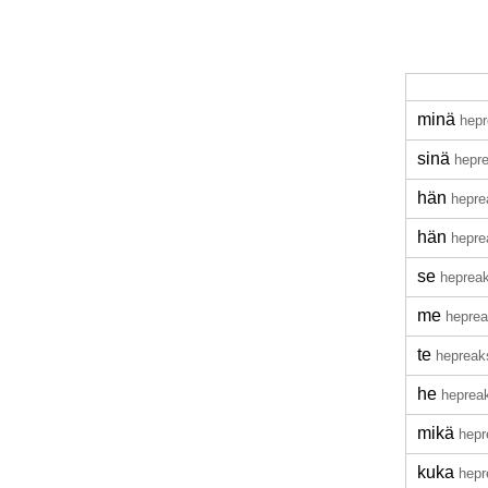
minä
hepr
sinä
hepr
hän
hepre
hän
hepre
se
hepreak
me
heprea
te
hepreak
he
heprea
mikä
hepr
kuka
hepr