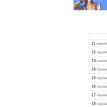
11
hepreak
12
heprea
13
heprea
14
heprea
15
heprea
16
heprea
17
heprea
18
heprea