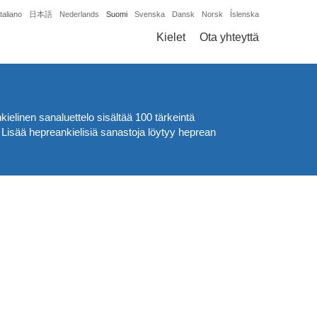
Italiano
日本語
Nederlands
Suomi
Svenska
Dansk
Norsk
Íslenska
Kielet
Ota yhteyttä
elinen sanaluettelo sisältää 100 tärkeintä
. Lisää hepreankielisiä sanastoja löytyy heprean