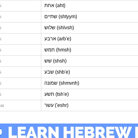
אחת (aht)
i
שתיים (shtyym)
i
שלוש (shlvsh)
i
ארבע (arb'e)
i
חמש (hmsh)
i
שש (shsh)
i
שבע (shb'e)
i
שמונה (shmvnh)
i
תשע (tsh'e)
i
עשר ('eshr)
ksi