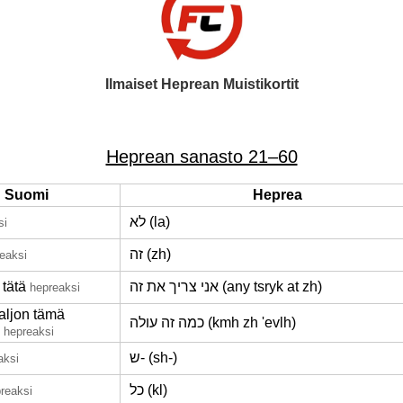
Ilmaiset Heprean Muistikortit
Heprean sanasto 21–60
Suomi
Heprea
לא (la)
si
זה (zh)
eaksi
 tätä
אני צריך את זה (any tsryk at zh)
hepreaksi
aljon tämä
כמה זה עולה (kmh zh 'evlh)
hepreaksi
ש- (sh-)
aksi
כל (kl)
reaksi