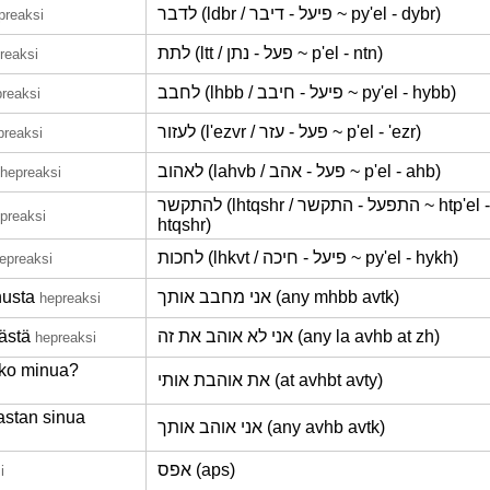
לדבר (ldbr / פיעל - דיבר ~ py'el - dybr)
preaksi
לתת (ltt / פעל - נתן ~ p'el - ntn)
reaksi
לחבב (lhbb / פיעל - חיבב ~ py'el - hybb)
reaksi
לעזור (l'ezvr / פעל - עזר ~ p'el - 'ezr)
preaksi
לאהוב (lahvb / פעל - אהב ~ p'el - ahb)
hepreaksi
להתקשר (lhtqshr / התפעל - התקשר ~ htp'el -
preaksi
htqshr)
לחכות (lhkvt / פיעל - חיכה ~ py'el - hykh)
epreaksi
nusta
אני מחבב אותך (any mhbb avtk)
hepreaksi
ästä
אני לא אוהב את זה (any la avhb at zh)
hepreaksi
ko minua?
את אוהבת אותי (at avhbt avty)
astan sinua
אני אוהב אותך (any avhb avtk)
אפס (aps)
i