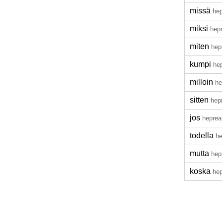
missä
hep
miksi
hep
miten
hep
kumpi
he
milloin
he
sitten
hep
jos
heprea
todella
he
mutta
hep
koska
hep