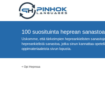
100 suosituinta heprean sanastoa
Uskomme, että tärkeimpien hepreankielisten sanastojen 
hepreankielistä sanastoa, jotka sinun kannattaa opetell
oppimateriaaleista sivun lopusta.
<
Opi Hepreaa