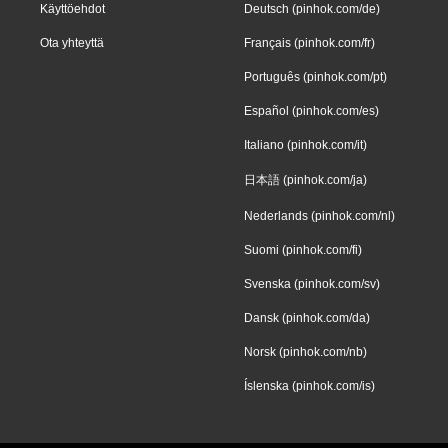
Käyttöehdot
Deutsch (pinhok.com/de)
Ota yhteyttä
Français (pinhok.com/fr)
Português (pinhok.com/pt)
Español (pinhok.com/es)
Italiano (pinhok.com/it)
日本語 (pinhok.com/ja)
Nederlands (pinhok.com/nl)
Suomi (pinhok.com/fi)
Svenska (pinhok.com/sv)
Dansk (pinhok.com/da)
Norsk (pinhok.com/nb)
Íslenska (pinhok.com/is)