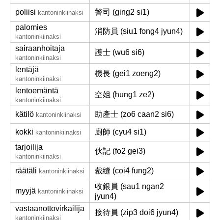
poliisi
警司 (ging2 si1)
kantoninkiinaksi
palomies
消防員 (siu1 fong4 jyun4)
kantoninkiinaksi
sairaanhoitaja
護士 (wu6 si6)
kantoninkiinaksi
lentäjä
機長 (gei1 zoeng2)
kantoninkiinaksi
lentoemäntä
空姐 (hung1 ze2)
kantoninkiinaksi
kätilö
助產士 (zo6 caan2 si6)
kantoninkiinaksi
kokki
廚師 (cyu4 si1)
kantoninkiinaksi
tarjoilija
伙記 (fo2 gei3)
kantoninkiinaksi
räätäli
裁縫 (coi4 fung2)
kantoninkiinaksi
收銀員 (sau1 ngan2
myyjä
kantoninkiinaksi
jyun4)
vastaanottovirkailija
接待員 (zip3 doi6 jyun4)
kantoninkiinaksi