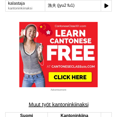
kalastaja
漁夫 (jyu2 fu1)
kantoninkiinaksi
Advertisement
Muut työt kantoninkiinaksi
Suomi
Kantoninkiina