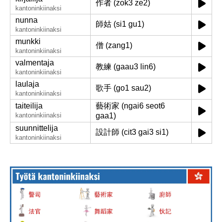
作者 (zok3 ze2)
kantoninkiinaksi
nunna
師姑 (si1 gu1)
kantoninkiinaksi
munkki
僧 (zang1)
kantoninkiinaksi
valmentaja
教練 (gaau3 lin6)
kantoninkiinaksi
laulaja
歌手 (go1 sau2)
kantoninkiinaksi
taiteilija
藝術家 (ngai6 seot6
kantoninkiinaksi
gaa1)
suunnittelija
設計師 (cit3 gai3 si1)
kantoninkiinaksi