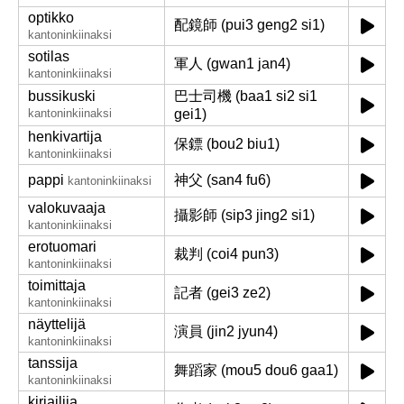
optikko
配鏡師 (pui3 geng2 si1)
kantoninkiinaksi
sotilas
軍人 (gwan1 jan4)
kantoninkiinaksi
bussikuski
巴士司機 (baa1 si2 si1
kantoninkiinaksi
gei1)
henkivartija
保鏢 (bou2 biu1)
kantoninkiinaksi
pappi
神父 (san4 fu6)
kantoninkiinaksi
valokuvaaja
攝影師 (sip3 jing2 si1)
kantoninkiinaksi
erotuomari
裁判 (coi4 pun3)
kantoninkiinaksi
toimittaja
記者 (gei3 ze2)
kantoninkiinaksi
näyttelijä
演員 (jin2 jyun4)
kantoninkiinaksi
tanssija
舞蹈家 (mou5 dou6 gaa1)
kantoninkiinaksi
kirjailija