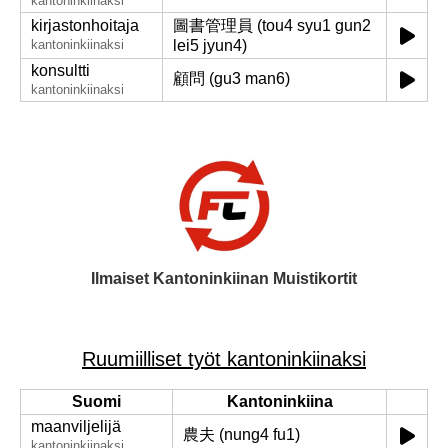
kantoninkiinaksi
kirjastonhoitaja
圖書管理員 (tou4 syu1 gun2
kantoninkiinaksi
lei5 jyun4)
konsultti
顧問 (gu3 man6)
kantoninkiinaksi
Ilmaiset Kantoninkiinan Muistikortit
Ruumiilliset työt kantoninkiinaksi
Suomi
Kantoninkiina
maanviljelijä
農夫 (nung4 fu1)
kantoninkiinaksi