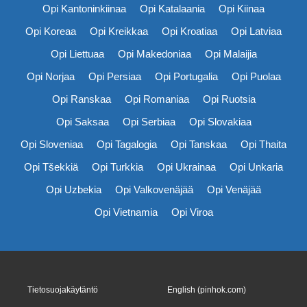
Opi Kantoninkiinaa
Opi Katalaania
Opi Kiinaa
Opi Koreaa
Opi Kreikkaa
Opi Kroatiaa
Opi Latviaa
Opi Liettuaa
Opi Makedoniaa
Opi Malaijia
Opi Norjaa
Opi Persiaa
Opi Portugalia
Opi Puolaa
Opi Ranskaa
Opi Romaniaa
Opi Ruotsia
Opi Saksaa
Opi Serbiaa
Opi Slovakiaa
Opi Sloveniaa
Opi Tagalogia
Opi Tanskaa
Opi Thaita
Opi Tšekkiä
Opi Turkkia
Opi Ukrainaa
Opi Unkaria
Opi Uzbekia
Opi Valkovenäjää
Opi Venäjää
Opi Vietnamia
Opi Viroa
Tietosuojakäytäntö
English (pinhok.com)