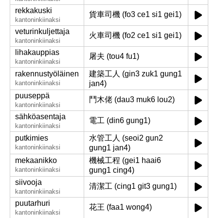
rekkakuski
貨車司機 (fo3 ce1 si1 gei1)
kantoninkiinaksi
veturinkuljettaja
火車司機 (fo2 ce1 si1 gei1)
kantoninkiinaksi
lihakauppias
屠夫 (tou4 fu1)
kantoninkiinaksi
rakennustyöläinen
建築工人 (gin3 zuk1 gung1
kantoninkiinaksi
jan4)
puuseppä
鬥木佬 (dau3 muk6 lou2)
kantoninkiinaksi
sähköasentaja
電工 (din6 gung1)
kantoninkiinaksi
putkimies
水管工人 (seoi2 gun2
kantoninkiinaksi
gung1 jan4)
mekaanikko
機械工程 (gei1 haai6
kantoninkiinaksi
gung1 cing4)
siivooja
清潔工 (cing1 git3 gung1)
kantoninkiinaksi
puutarhuri
花王 (faa1 wong4)
kantoninkiinaksi