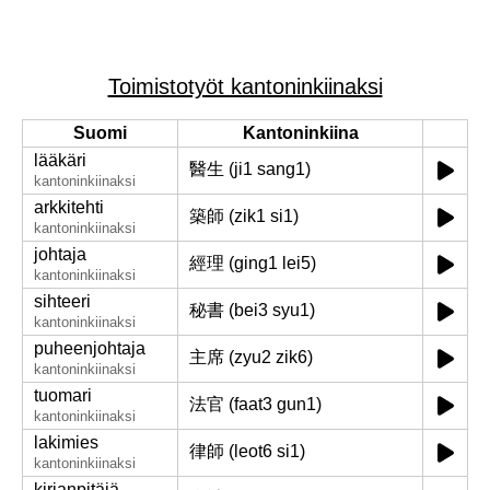
Toimistotyöt kantoninkiinaksi
Suomi
Kantoninkiina
lääkäri
醫生 (ji1 sang1)
kantoninkiinaksi
arkkitehti
築師 (zik1 si1)
kantoninkiinaksi
johtaja
經理 (ging1 lei5)
kantoninkiinaksi
sihteeri
秘書 (bei3 syu1)
kantoninkiinaksi
puheenjohtaja
主席 (zyu2 zik6)
kantoninkiinaksi
tuomari
法官 (faat3 gun1)
kantoninkiinaksi
lakimies
律師 (leot6 si1)
kantoninkiinaksi
kirjanpitäjä