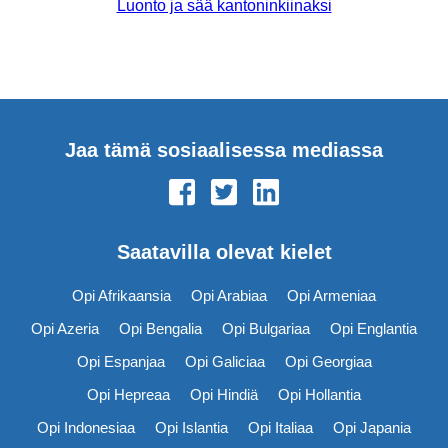
Luonto ja sää kantoninkiinaksi
Jaa tämä sosiaalisessa mediassa
Saatavilla olevat kielet
Opi Afrikaansia
Opi Arabiaa
Opi Armeniaa
Opi Azeria
Opi Bengalia
Opi Bulgariaa
Opi Englantia
Opi Espanjaa
Opi Galiciaa
Opi Georgiaa
Opi Hepreaa
Opi Hindiä
Opi Hollantia
Opi Indonesiaa
Opi Islantia
Opi Italiaa
Opi Japania