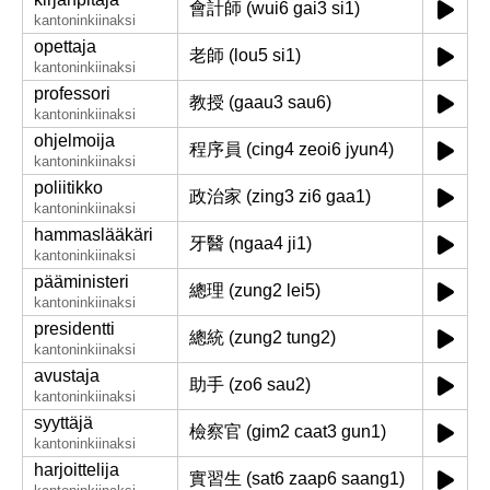
會計師 (wui6 gai3 si1)
kantoninkiinaksi
opettaja
老師 (lou5 si1)
kantoninkiinaksi
professori
教授 (gaau3 sau6)
kantoninkiinaksi
ohjelmoija
程序員 (cing4 zeoi6 jyun4)
kantoninkiinaksi
poliitikko
政治家 (zing3 zi6 gaa1)
kantoninkiinaksi
hammaslääkäri
牙醫 (ngaa4 ji1)
kantoninkiinaksi
pääministeri
總理 (zung2 lei5)
kantoninkiinaksi
presidentti
總統 (zung2 tung2)
kantoninkiinaksi
avustaja
助手 (zo6 sau2)
kantoninkiinaksi
syyttäjä
檢察官 (gim2 caat3 gun1)
kantoninkiinaksi
harjoittelija
實習生 (sat6 zaap6 saang1)