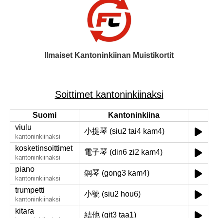
Ilmaiset Kantoninkiinan Muistikortit
Soittimet kantoninkiinaksi
Suomi
Kantoninkiina
viulu
小提琴 (siu2 tai4 kam4)
kantoninkiinaksi
kosketinsoittimet
電子琴 (din6 zi2 kam4)
kantoninkiinaksi
piano
鋼琴 (gong3 kam4)
kantoninkiinaksi
trumpetti
小號 (siu2 hou6)
kantoninkiinaksi
kitara
結他 (git3 taa1)