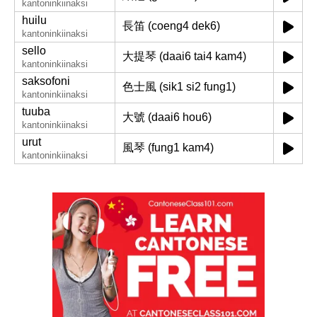
kantoninkiinaksi
huilu
長笛 (coeng4 dek6)
kantoninkiinaksi
sello
大提琴 (daai6 tai4 kam4)
kantoninkiinaksi
saksofoni
色士風 (sik1 si2 fung1)
kantoninkiinaksi
tuuba
大號 (daai6 hou6)
kantoninkiinaksi
urut
風琴 (fung1 kam4)
kantoninkiinaksi