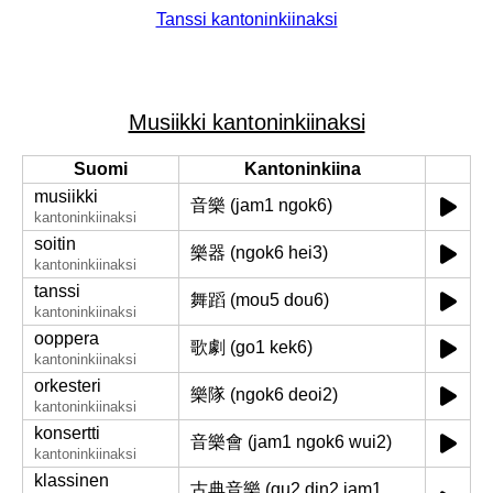
Tanssi kantoninkiinaksi
Musiikki kantoninkiinaksi
Suomi
Kantoninkiina
musiikki
音樂 (jam1 ngok6)
kantoninkiinaksi
soitin
樂器 (ngok6 hei3)
kantoninkiinaksi
tanssi
舞蹈 (mou5 dou6)
kantoninkiinaksi
ooppera
歌劇 (go1 kek6)
kantoninkiinaksi
orkesteri
樂隊 (ngok6 deoi2)
kantoninkiinaksi
konsertti
音樂會 (jam1 ngok6 wui2)
kantoninkiinaksi
klassinen
古典音樂 (gu2 din2 jam1