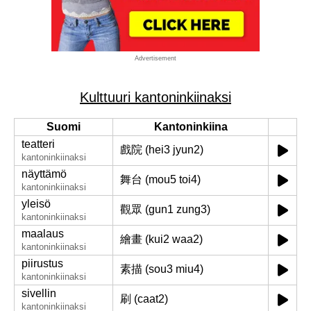
Advertisement
Kulttuuri kantoninkiinaksi
Suomi
Kantoninkiina
teatteri
戲院 (hei3 jyun2)
kantoninkiinaksi
näyttämö
舞台 (mou5 toi4)
kantoninkiinaksi
yleisö
觀眾 (gun1 zung3)
kantoninkiinaksi
maalaus
繪畫 (kui2 waa2)
kantoninkiinaksi
piirustus
素描 (sou3 miu4)
kantoninkiinaksi
sivellin
刷 (caat2)
kantoninkiinaksi