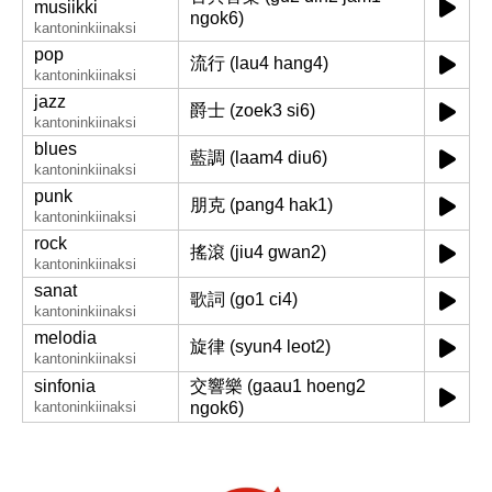
musiikki
ngok6)
kantoninkiinaksi
pop
流行 (lau4 hang4)
kantoninkiinaksi
jazz
爵士 (zoek3 si6)
kantoninkiinaksi
blues
藍調 (laam4 diu6)
kantoninkiinaksi
punk
朋克 (pang4 hak1)
kantoninkiinaksi
rock
搖滾 (jiu4 gwan2)
kantoninkiinaksi
sanat
歌詞 (go1 ci4)
kantoninkiinaksi
melodia
旋律 (syun4 leot2)
kantoninkiinaksi
sinfonia
交響樂 (gaau1 hoeng2
kantoninkiinaksi
ngok6)