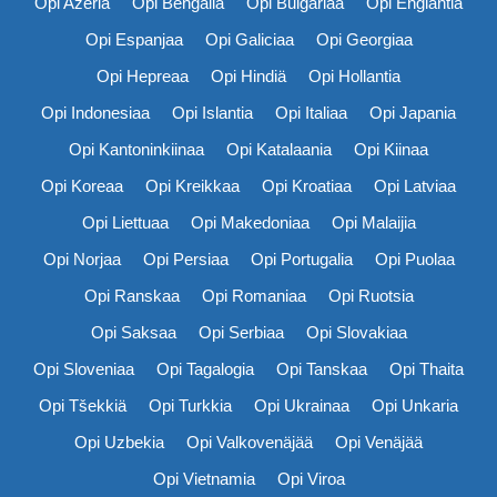
Opi Azeria
Opi Bengalia
Opi Bulgariaa
Opi Englantia
Opi Espanjaa
Opi Galiciaa
Opi Georgiaa
Opi Hepreaa
Opi Hindiä
Opi Hollantia
Opi Indonesiaa
Opi Islantia
Opi Italiaa
Opi Japania
Opi Kantoninkiinaa
Opi Katalaania
Opi Kiinaa
Opi Koreaa
Opi Kreikkaa
Opi Kroatiaa
Opi Latviaa
Opi Liettuaa
Opi Makedoniaa
Opi Malaijia
Opi Norjaa
Opi Persiaa
Opi Portugalia
Opi Puolaa
Opi Ranskaa
Opi Romaniaa
Opi Ruotsia
Opi Saksaa
Opi Serbiaa
Opi Slovakiaa
Opi Sloveniaa
Opi Tagalogia
Opi Tanskaa
Opi Thaita
Opi Tšekkiä
Opi Turkkia
Opi Ukrainaa
Opi Unkaria
Opi Uzbekia
Opi Valkovenäjää
Opi Venäjää
Opi Vietnamia
Opi Viroa