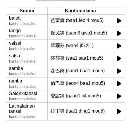
Suomi
Kantoninkiina
baletti
芭蕾舞 (baa1 leoi4 mou5)
kantoninkiinaksi
tango
探戈舞 (taam3 gwo1 mou5)
kantoninkiinaksi
valssi
華爾茲 (waa4 ji5 zi1)
kantoninkiinaksi
salsa
莎莎舞 (saa1 saa1 mou5)
kantoninkiinaksi
samba
森巴舞 (sam1 baa1 mou5)
kantoninkiinaksi
rumba
倫巴舞 (leon4 baa1 mou5)
kantoninkiinaksi
Salonkitanssi
交誼舞 (gaau1 ji4 mou5)
kantoninkiinaksi
Latinalainen
拉丁舞 (laai1 ding1 mou5)
tanssi
kantoninkiinaksi