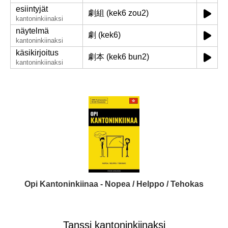
esiintyjät
劇組 (kek6 zou2)
kantoninkiinaksi
näytelmä
劇 (kek6)
kantoninkiinaksi
käsikirjoitus
劇本 (kek6 bun2)
kantoninkiinaksi
Opi Kantoninkiinaa - Nopea / Helppo / Tehokas
Tanssi kantoninkiinaksi