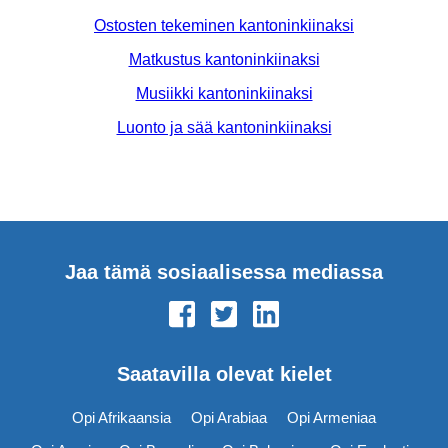
Ostosten tekeminen kantoninkiinaksi
Matkustus kantoninkiinaksi
Musiikki kantoninkiinaksi
Luonto ja sää kantoninkiinaksi
Jaa tämä sosiaalisessa mediassa
Saatavilla olevat kielet
Opi Afrikaansia
Opi Arabiaa
Opi Armeniaa