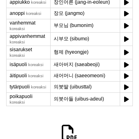
appiukko
장인어른 (jang-in-eoleun)
koreaksi
anoppi
장모 (jangmo)
koreaksi
vanhemmat
부모님 (bumonim)
koreaksi
appivanhemmat
시부모 (sibumo)
koreaksi
sisarukset
형제 (hyeongje)
koreaksi
isäpuoli
새아버지 (saeabeoji)
koreaksi
äitipuoli
새어머니 (saeeomeoni)
koreaksi
tytärpuoli
의붓딸 (uibusttal)
koreaksi
poikapuoli
의붓아들 (uibus-adeul)
koreaksi