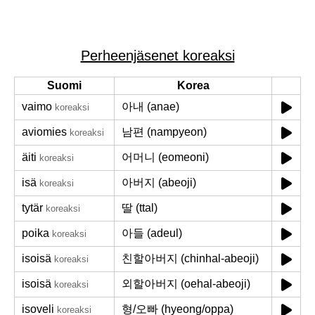
Perheenjäsenet koreaksi
Suomi
Korea
vaimo
아내 (anae)
koreaksi
aviomies
남편 (nampyeon)
koreaksi
äiti
어머니 (eomeoni)
koreaksi
isä
아버지 (abeoji)
koreaksi
tytär
딸 (ttal)
koreaksi
poika
아들 (adeul)
koreaksi
isoisä
친할아버지 (chinhal-abeoji)
koreaksi
isoisä
외할아버지 (oehal-abeoji)
koreaksi
isoveli
형/오빠 (hyeong/oppa)
koreaksi