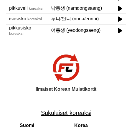
pikkuveli
남동생 (namdongsaeng)
koreaksi
isosisko
누나/언니 (nuna/eonni)
koreaksi
pikkusisko
여동생 (yeodongsaeng)
koreaksi
Ilmaiset Korean Muistikortit
Sukulaiset koreaksi
Suomi
Korea