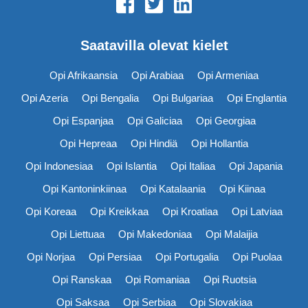
Saatavilla olevat kielet
Opi Afrikaansia
Opi Arabiaa
Opi Armeniaa
Opi Azeria
Opi Bengalia
Opi Bulgariaa
Opi Englantia
Opi Espanjaa
Opi Galiciaa
Opi Georgiaa
Opi Hepreaa
Opi Hindiä
Opi Hollantia
Opi Indonesiaa
Opi Islantia
Opi Italiaa
Opi Japania
Opi Kantoninkiinaa
Opi Katalaania
Opi Kiinaa
Opi Koreaa
Opi Kreikkaa
Opi Kroatiaa
Opi Latviaa
Opi Liettuaa
Opi Makedoniaa
Opi Malaijia
Opi Norjaa
Opi Persiaa
Opi Portugalia
Opi Puolaa
Opi Ranskaa
Opi Romaniaa
Opi Ruotsia
Opi Saksaa
Opi Serbiaa
Opi Slovakiaa