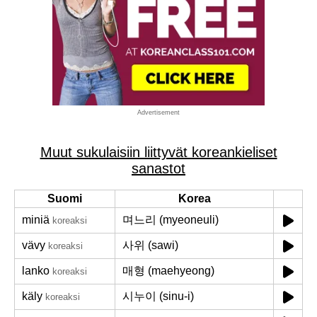
Advertisement
Muut sukulaisiin liittyvät koreankieliset
sanastot
Suomi
Korea
miniä
며느리 (myeoneuli)
koreaksi
vävy
사위 (sawi)
koreaksi
lanko
매형 (maehyeong)
koreaksi
käly
시누이 (sinu-i)
koreaksi