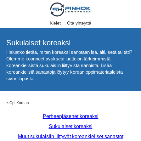
Kielet
Ota yhteyttä
Sukulaiset koreaksi
Haluatko tietää, miten koreaksi sanotaan isä, äiti, setä tai täti?
Olemme koonneet avuksesi luettelon tärkeimmistä
koreankielisistä sukulaisiin liittyvistä sanoista. Lisää
koreankielisiä sanastoja löytyy korean oppimateriaaleista
sivun lopusta.
<
Opi Koreaa
Perheenjäsenet koreaksi
Sukulaiset koreaksi
Muut sukulaisiin liittyvät koreankieliset sanastot