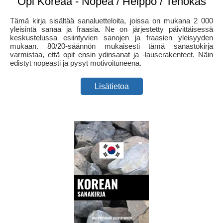
Opi Koreaa - Nopea / Helppo / Tehokas
Tämä kirja sisältää sanaluetteloita, joissa on mukana 2 000
yleisintä sanaa ja fraasia. Ne on järjestetty päivittäisessä
keskustelussa esiintyvien sanojen ja fraasien yleisyyden
mukaan. 80/20-säännön mukaisesti tämä sanastokirja
varmistaa, että opit ensin ydinsanat ja -lauserakenteet. Näin
edistyt nopeasti ja pysyt motivoituneena.
Lisätietoa