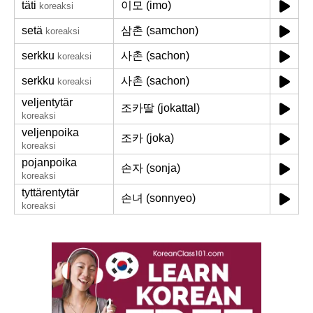
täti
이모 (imo)
koreaksi
setä
삼촌 (samchon)
koreaksi
serkku
사촌 (sachon)
koreaksi
serkku
사촌 (sachon)
koreaksi
veljentytär
조카딸 (jokattal)
koreaksi
veljenpoika
조카 (joka)
koreaksi
pojanpoika
손자 (sonja)
koreaksi
tyttärentytär
손녀 (sonnyeo)
koreaksi