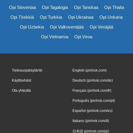
Opi Sloveniaa
Opi Tagalogia
Opi Tanskaa
Opi Thaita
Opi Tšekkiä
Opi Turkkia
Opi Ukrainaa
Opi Unkaria
Opi Uzbekia
Opi Valkovenäjää
Opi Venäjää
Opi Vietnamia
Opi Viroa
Tietosuojakäytäntö
English (pinhok.com)
Käyttöehdot
Deutsch (pinhok.com/de)
Ota yhteyttä
Français (pinhok.com/fr)
Português (pinhok.com/pt)
Español (pinhok.com/es)
Italiano (pinhok.com/it)
日本語 (pinhok.com/ja)