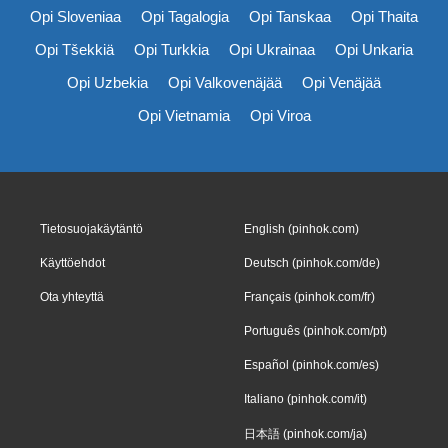
Opi Sloveniaa
Opi Tagalogia
Opi Tanskaa
Opi Thaita
Opi Tšekkiä
Opi Turkkia
Opi Ukrainaa
Opi Unkaria
Opi Uzbekia
Opi Valkovenäjää
Opi Venäjää
Opi Vietnamia
Opi Viroa
Tietosuojakäytäntö
English (pinhok.com)
Käyttöehdot
Deutsch (pinhok.com/de)
Ota yhteyttä
Français (pinhok.com/fr)
Português (pinhok.com/pt)
Español (pinhok.com/es)
Italiano (pinhok.com/it)
日本語 (pinhok.com/ja)