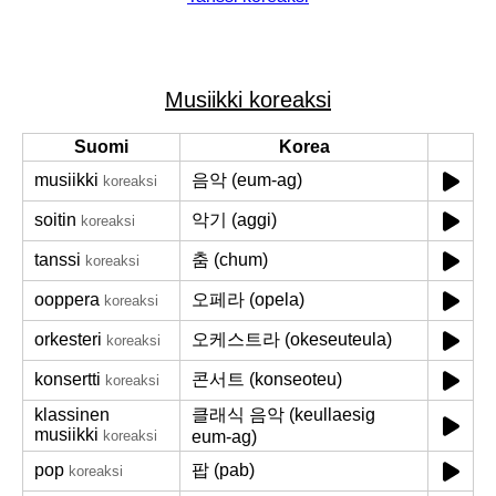
Musiikki koreaksi
Suomi
Korea
musiikki
음악 (eum-ag)
koreaksi
soitin
악기 (aggi)
koreaksi
tanssi
춤 (chum)
koreaksi
ooppera
오페라 (opela)
koreaksi
orkesteri
오케스트라 (okeseuteula)
koreaksi
konsertti
콘서트 (konseoteu)
koreaksi
klassinen
클래식 음악 (keullaesig
musiikki
koreaksi
eum-ag)
pop
팝 (pab)
koreaksi