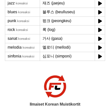
jazz
재즈 (jaejeu)
koreaksi
blues
블루스 (beulluseu)
koreaksi
punk
펑크 (peongkeu)
koreaksi
rock
록 (log)
koreaksi
sanat
가사 (gasa)
koreaksi
melodia
멜로디 (mellodi)
koreaksi
sinfonia
심포니 (simponi)
koreaksi
Ilmaiset Korean Muistikortit