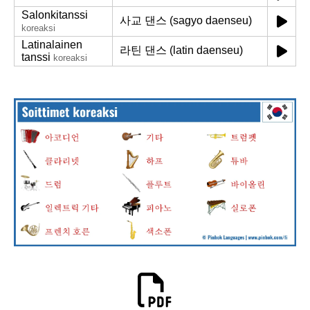
Salonkitanssi
사교 댄스 (sagyo daenseu)
koreaksi
Latinalainen
라틴 댄스 (latin daenseu)
tanssi
koreaksi