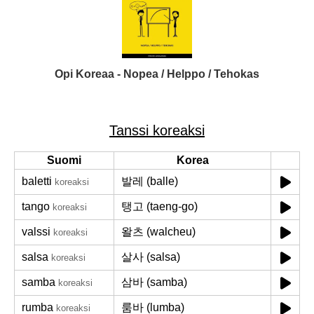
Opi Koreaa - Nopea / Helppo / Tehokas
Tanssi koreaksi
Suomi
Korea
baletti
발레 (balle)
koreaksi
tango
탱고 (taeng-go)
koreaksi
valssi
왈츠 (walcheu)
koreaksi
salsa
살사 (salsa)
koreaksi
samba
삼바 (samba)
koreaksi
rumba
룸바 (lumba)
koreaksi