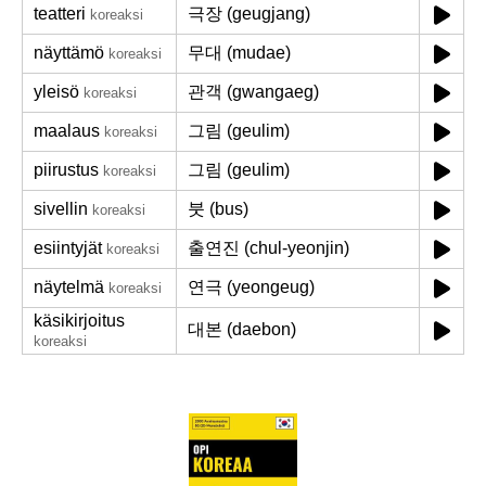
teatteri
극장 (geugjang)
koreaksi
näyttämö
무대 (mudae)
koreaksi
yleisö
관객 (gwangaeg)
koreaksi
maalaus
그림 (geulim)
koreaksi
piirustus
그림 (geulim)
koreaksi
sivellin
붓 (bus)
koreaksi
esiintyjät
출연진 (chul-yeonjin)
koreaksi
näytelmä
연극 (yeongeug)
koreaksi
käsikirjoitus
대본 (daebon)
koreaksi