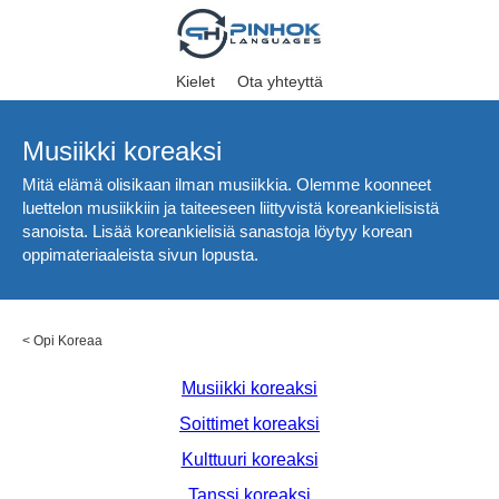
Kielet
Ota yhteyttä
Musiikki koreaksi
Mitä elämä olisikaan ilman musiikkia. Olemme koonneet
luettelon musiikkiin ja taiteeseen liittyvistä koreankielisistä
sanoista. Lisää koreankielisiä sanastoja löytyy korean
oppimateriaaleista sivun lopusta.
<
Opi Koreaa
Musiikki koreaksi
Soittimet koreaksi
Kulttuuri koreaksi
Tanssi koreaksi