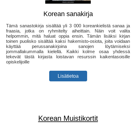
Korean sanakirja
Tämä sanastokirja sisältää yli 3 000 koreankielistä sanaa ja
fraasia, jotka on ryhmitelty aiheittain. Näin voit valita
helpommin, mitä haluat oppia ensin. Tämän lisäksi kirjan
toinen puolisko sisältää kaksi hakemisto-osiota, joita voidaan
käyttää perussanakirjoina sanojen löytämiseksi
jommallakummalla kielellä. Kaikki kolme osaa yhdessä
tekevät tästä kirjasta loistavan resurssin kaikentasoisille
opiskelijoille
Lisätietoa
Korean Muistikortit