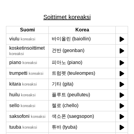
Soittimet koreaksi
Suomi
Korea
viulu
바이올린 (baiollin)
koreaksi
kosketinsoittimet
건반 (geonban)
koreaksi
piano
피아노 (piano)
koreaksi
trumpetti
트럼펫 (teuleompes)
koreaksi
kitara
기타 (gita)
koreaksi
huilu
플루트 (peulluteu)
koreaksi
sello
첼로 (chello)
koreaksi
saksofoni
색소폰 (saegsopon)
koreaksi
tuuba
튜바 (tyuba)
koreaksi