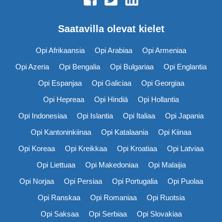
Saatavilla olevat kielet
Opi Afrikaansia
Opi Arabiaa
Opi Armeniaa
Opi Azeria
Opi Bengalia
Opi Bulgariaa
Opi Englantia
Opi Espanjaa
Opi Galiciaa
Opi Georgiaa
Opi Hepreaa
Opi Hindiä
Opi Hollantia
Opi Indonesiaa
Opi Islantia
Opi Italiaa
Opi Japania
Opi Kantoninkiinaa
Opi Katalaania
Opi Kiinaa
Opi Koreaa
Opi Kreikkaa
Opi Kroatiaa
Opi Latviaa
Opi Liettuaa
Opi Makedoniaa
Opi Malaijia
Opi Norjaa
Opi Persiaa
Opi Portugalia
Opi Puolaa
Opi Ranskaa
Opi Romaniaa
Opi Ruotsia
Opi Saksaa
Opi Serbiaa
Opi Slovakiaa