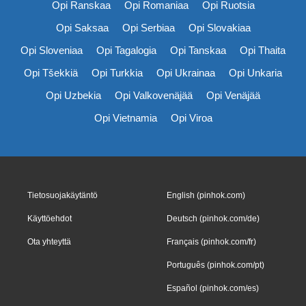
Opi Ranskaa
Opi Romaniaa
Opi Ruotsia
Opi Saksaa
Opi Serbiaa
Opi Slovakiaa
Opi Sloveniaa
Opi Tagalogia
Opi Tanskaa
Opi Thaita
Opi Tšekkiä
Opi Turkkia
Opi Ukrainaa
Opi Unkaria
Opi Uzbekia
Opi Valkovenäjää
Opi Venäjää
Opi Vietnamia
Opi Viroa
Tietosuojakäytäntö
English (pinhok.com)
Käyttöehdot
Deutsch (pinhok.com/de)
Ota yhteyttä
Français (pinhok.com/fr)
Português (pinhok.com/pt)
Español (pinhok.com/es)