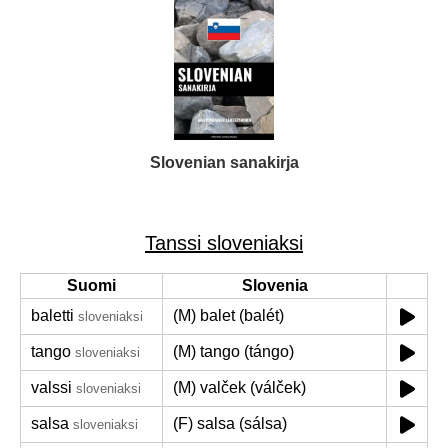
Slovenian sanakirja
Tanssi sloveniaksi
Suomi
Slovenia
baletti
(M) balet (balét)
sloveniaksi
tango
(M) tango (tángo)
sloveniaksi
valssi
(M) valček (válček)
sloveniaksi
salsa
(F) salsa (sálsa)
sloveniaksi