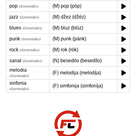
pop
(M) pop (pòp)
sloveniaksi
jazz
(M) džez (džéz)
sloveniaksi
blues
(M) bluz (blúz)
sloveniaksi
punk
(M) punk (pánk)
sloveniaksi
rock
(M) rok (rók)
sloveniaksi
sanat
(N) besedilo (besedílo)
sloveniaksi
melodia
(F) melodija (melodíja)
sloveniaksi
sinfonia
(F) simfonija (simfoníja)
sloveniaksi