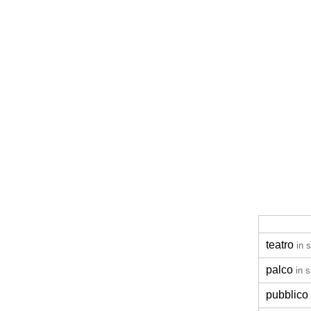
teatro
in 
palco
in 
pubblico