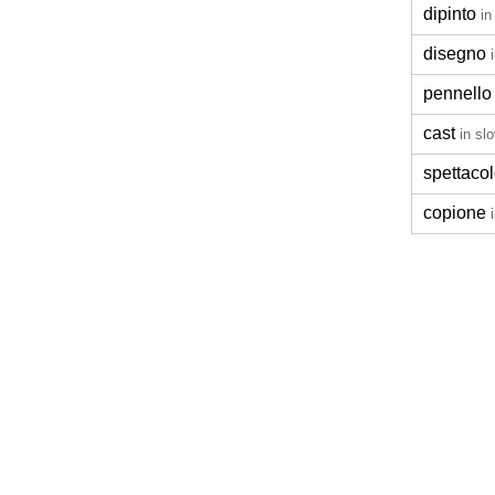
dipinto
in
disegno
pennello
cast
in sl
spettaco
copione