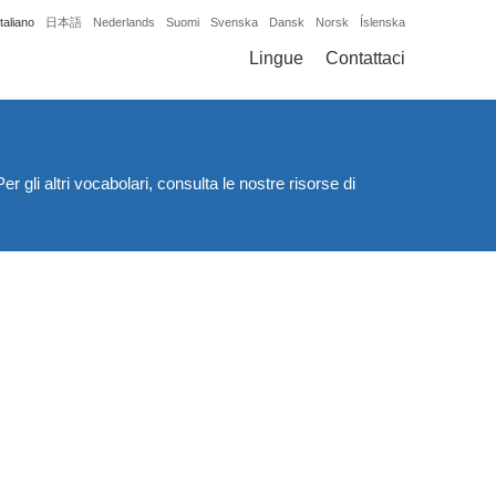
Italiano
日本語
Nederlands
Suomi
Svenska
Dansk
Norsk
Íslenska
Lingue
Contattaci
 gli altri vocabolari, consulta le nostre risorse di