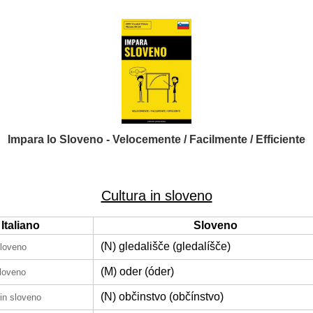
Impara lo Sloveno - Velocemente / Facilmente / Efficiente
Cultura in sloveno
Italiano
Sloveno
(N) gledališče (gledalíšče)
sloveno
(M) oder (óder)
sloveno
(N) občinstvo (občínstvo)
in sloveno