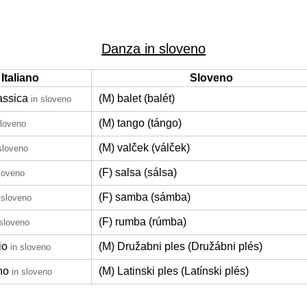
Danza in sloveno
Italiano
Sloveno
assica
(M) balet (balét)
in sloveno
(M) tango (tángo)
sloveno
(M) valček (válček)
sloveno
(F) salsa (sálsa)
sloveno
(F) samba (sámba)
 sloveno
(F) rumba (rúmba)
 sloveno
io
(M) Družabni ples (Družábni plés)
in sloveno
no
(M) Latinski ples (Latínski plés)
in sloveno