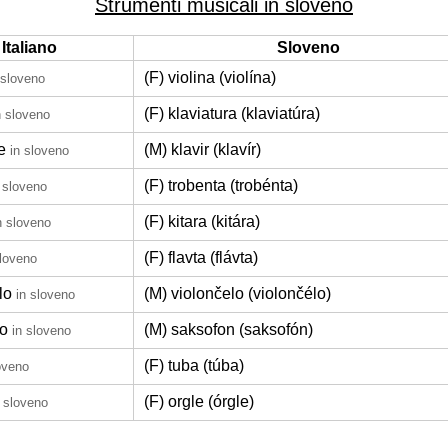
Strumenti musicali in sloveno
Italiano
Sloveno
(F) violina (violína)
 sloveno
(F) klaviatura (klaviatúra)
n sloveno
e
(M) klavir (klavír)
in sloveno
(F) trobenta (trobénta)
 sloveno
(F) kitara (kitára)
n sloveno
(F) flavta (flávta)
sloveno
lo
(M) violončelo (violončélo)
in sloveno
o
(M) saksofon (saksofón)
in sloveno
(F) tuba (túba)
oveno
(F) orgle (órgle)
n sloveno