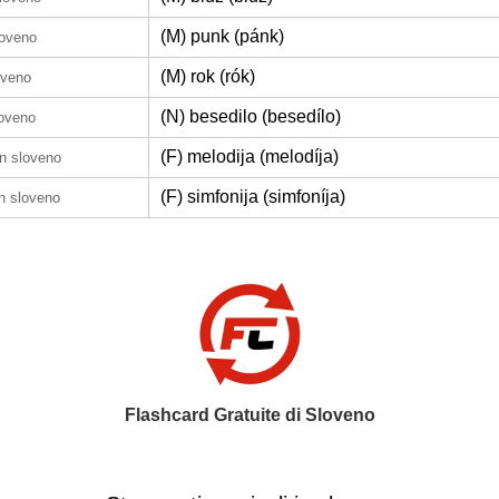
(M) punk (pánk)
loveno
(M) rok (rók)
oveno
(N) besedilo (besedílo)
loveno
(F) melodija (melodíja)
in sloveno
(F) simfonija (simfoníja)
in sloveno
Flashcard Gratuite di Sloveno