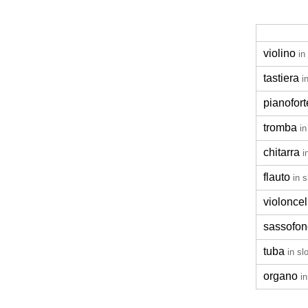
violino
in
tastiera
i
pianofort
tromba
in
chitarra
i
flauto
in 
violoncel
sassofon
tuba
in sl
organo
i