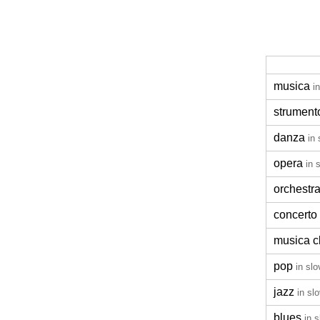
musica
i
strument
danza
in
opera
in 
orchestr
concerto
musica c
pop
in sl
jazz
in sl
blues
in 