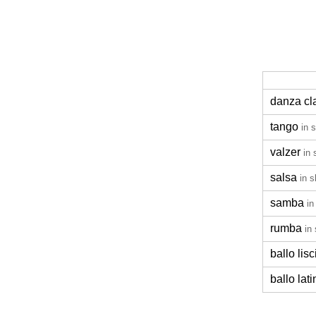
danza cl
tango
in 
valzer
in 
salsa
in 
samba
in
rumba
in
ballo lisc
ballo lati