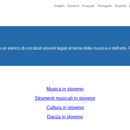
English
Deutsch
Français
Português
Español
elenco di vocaboli sloveni legati al tema della musica e dell'arte. Per
Musica in sloveno
Strumenti musicali in sloveno
Cultura in sloveno
Danza in sloveno