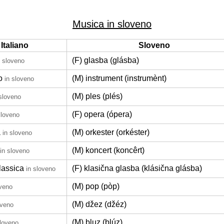
Musica in sloveno
Italiano
Sloveno
(F) glasba (glásba)
n sloveno
o
(M) instrument (instrumènt)
in sloveno
(M) ples (plés)
 sloveno
(F) opera (ópera)
sloveno
a
(M) orkester (orkéster)
in sloveno
(M) koncert (koncêrt)
in sloveno
lassica
(F) klasična glasba (klásična glásba)
in sloveno
(M) pop (pòp)
oveno
(M) džez (džéz)
oveno
(M) bluz (blúz)
sloveno