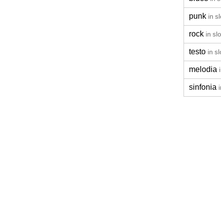
punk
in s
rock
in sl
testo
in s
melodia
sinfonia