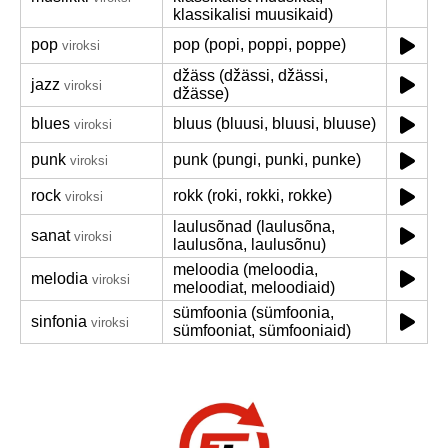
klassikalisi muusikaid)
pop
pop (popi, poppi, poppe)
viroksi
džäss (džässi, džässi,
jazz
viroksi
džässe)
blues
bluus (bluusi, bluusi, bluuse)
viroksi
punk
punk (pungi, punki, punke)
viroksi
rock
rokk (roki, rokki, rokke)
viroksi
laulusõnad (laulusõna,
sanat
viroksi
laulusõna, laulusõnu)
meloodia (meloodia,
melodia
viroksi
meloodiat, meloodiaid)
sümfoonia (sümfoonia,
sinfonia
viroksi
sümfooniat, sümfooniaid)