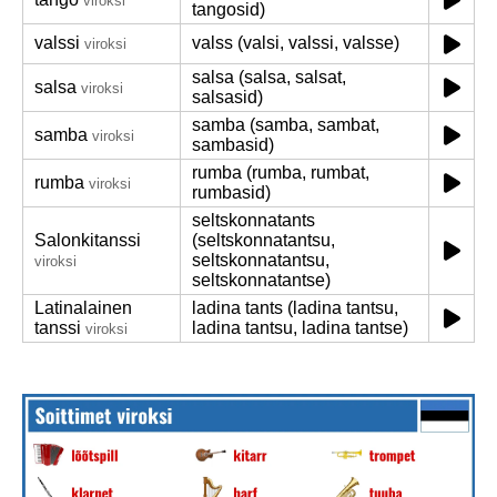
viroksi
tangosid)
valssi
valss (valsi, valssi, valsse)
viroksi
salsa (salsa, salsat,
salsa
viroksi
salsasid)
samba (samba, sambat,
samba
viroksi
sambasid)
rumba (rumba, rumbat,
rumba
viroksi
rumbasid)
seltskonnatants
Salonkitanssi
(seltskonnatantsu,
seltskonnatantsu,
viroksi
seltskonnatantse)
Latinalainen
ladina tants (ladina tantsu,
tanssi
ladina tantsu, ladina tantse)
viroksi