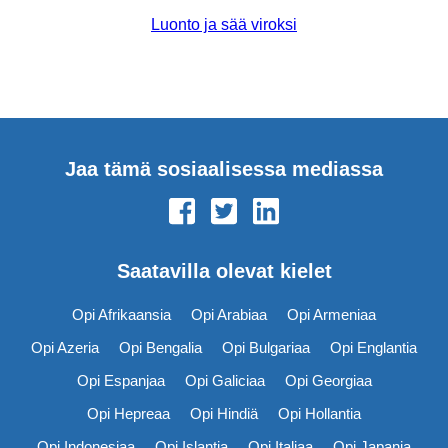
Luonto ja sää viroksi
Jaa tämä sosiaalisessa mediassa
Saatavilla olevat kielet
Opi Afrikaansia
Opi Arabiaa
Opi Armeniaa
Opi Azeria
Opi Bengalia
Opi Bulgariaa
Opi Englantia
Opi Espanjaa
Opi Galiciaa
Opi Georgiaa
Opi Hepreaa
Opi Hindiä
Opi Hollantia
Opi Indonesiaa
Opi Islantia
Opi Italiaa
Opi Japania