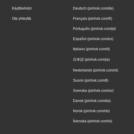
Käyttöehdot
Deutsch (pinhok.com/de)
Ota yhteyttä
Français (pinhok.com/fr)
Português (pinhok.com/pt)
Español (pinhok.com/es)
Italiano (pinhok.com/it)
日本語 (pinhok.com/ja)
Nederlands (pinhok.com/nl)
Suomi (pinhok.com/fi)
Svenska (pinhok.com/sv)
Dansk (pinhok.com/da)
Norsk (pinhok.com/nb)
Íslenska (pinhok.com/is)