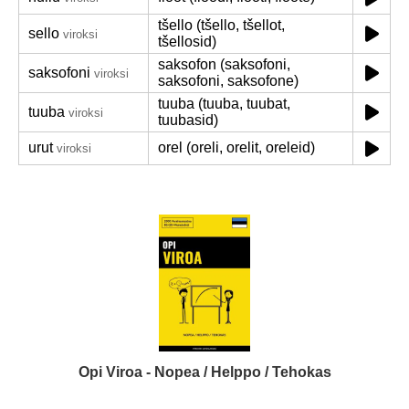
tšello (tšello, tšellot,
sello
viroksi
tšellosid)
saksofon (saksofoni,
saksofoni
viroksi
saksofoni, saksofone)
tuuba (tuuba, tuubat,
tuuba
viroksi
tuubasid)
urut
orel (oreli, orelit, oreleid)
viroksi
Opi Viroa - Nopea / Helppo / Tehokas