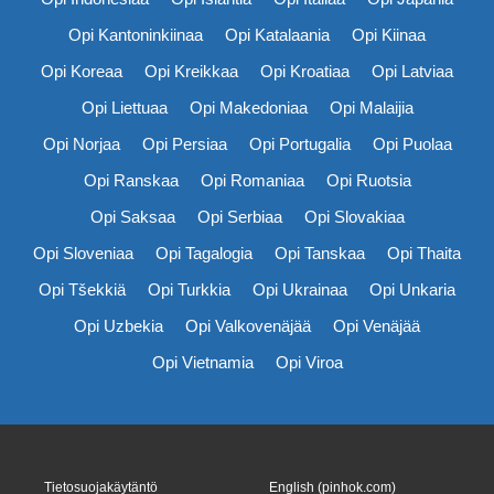
Opi Kantoninkiinaa
Opi Katalaania
Opi Kiinaa
Opi Koreaa
Opi Kreikkaa
Opi Kroatiaa
Opi Latviaa
Opi Liettuaa
Opi Makedoniaa
Opi Malaijia
Opi Norjaa
Opi Persiaa
Opi Portugalia
Opi Puolaa
Opi Ranskaa
Opi Romaniaa
Opi Ruotsia
Opi Saksaa
Opi Serbiaa
Opi Slovakiaa
Opi Sloveniaa
Opi Tagalogia
Opi Tanskaa
Opi Thaita
Opi Tšekkiä
Opi Turkkia
Opi Ukrainaa
Opi Unkaria
Opi Uzbekia
Opi Valkovenäjää
Opi Venäjää
Opi Vietnamia
Opi Viroa
Tietosuojakäytäntö
English (pinhok.com)