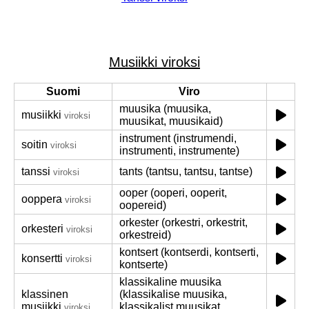
Musiikki viroksi
Suomi
Viro
muusika (muusika,
musiikki
viroksi
muusikat, muusikaid)
instrument (instrumendi,
soitin
viroksi
instrumenti, instrumente)
tanssi
tants (tantsu, tantsu, tantse)
viroksi
ooper (ooperi, ooperit,
ooppera
viroksi
oopereid)
orkester (orkestri, orkestrit,
orkesteri
viroksi
orkestreid)
kontsert (kontserdi, kontserti,
konsertti
viroksi
kontserte)
klassikaline muusika
klassinen
(klassikalise muusika,
musiikki
klassikalist muusikat,
viroksi