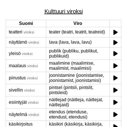
Kulttuuri viroksi
Suomi
Viro
teatteri
teater (teatri, teatrit, teatreid)
viroksi
näyttämö
lava (lava, lava, lavu)
viroksi
publik (publiku, publikut,
yleisö
viroksi
publikuid)
maalimine (maalimise,
maalaus
viroksi
maalimist, maalimisi)
joonistamine (joonistamise,
piirustus
viroksi
joonistamist, joonistamisi)
pintsel (pintsli, pintslit,
sivellin
viroksi
pintsleid)
näitlejad (näitleja, näitlejat,
esiintyjät
viroksi
näitlejaid)
etendus (etenduse,
näytelmä
viroksi
etendust, etendusi)
käsikirjoitus
käsikiri (käsikirja, käsikirja,