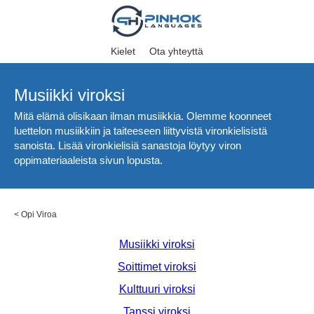
Kielet
Ota yhteyttä
Musiikki viroksi
Mitä elämä olisikaan ilman musiikkia. Olemme koonneet
luettelon musiikkiin ja taiteeseen liittyvistä vironkielisistä
sanoista. Lisää vironkielisiä sanastoja löytyy viron
oppimateriaaleista sivun lopusta.
<
Opi Viroa
Musiikki viroksi
Soittimet viroksi
Kulttuuri viroksi
Tanssi viroksi