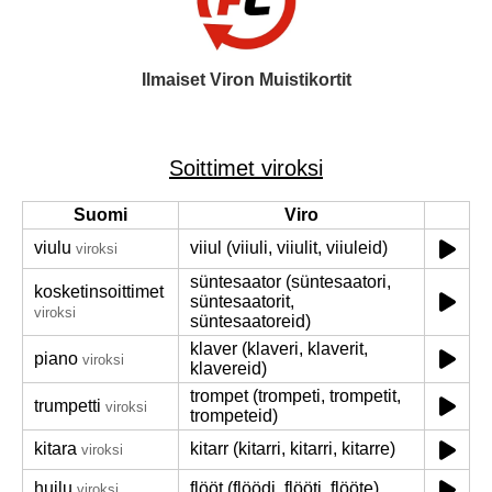
Ilmaiset Viron Muistikortit
Soittimet viroksi
Suomi
Viro
viulu
viiul (viiuli, viiulit, viiuleid)
viroksi
süntesaator (süntesaatori,
kosketinsoittimet
süntesaatorit,
viroksi
süntesaatoreid)
klaver (klaveri, klaverit,
piano
viroksi
klavereid)
trompet (trompeti, trompetit,
trumpetti
viroksi
trompeteid)
kitara
kitarr (kitarri, kitarri, kitarre)
viroksi
huilu
flööt (flöödi, flööti, flööte)
viroksi