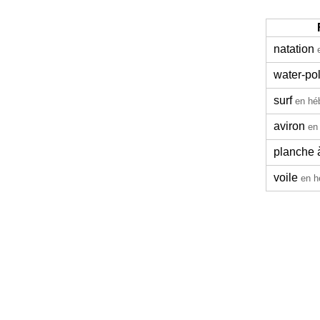
natation
water-po
surf
en hé
aviron
en
planche à
voile
en h