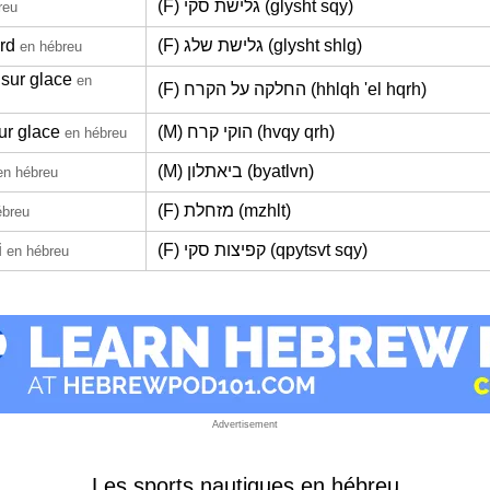
(F) גלישת סקי (glysht sqy)
reu
rd
(F) גלישת שלג (glysht shlg)
en hébreu
 sur glace
en
(F) החלקה על הקרח (hhlqh 'el hqrh)
ur glace
(M) הוקי קרח (hvqy qrh)
en hébreu
(M) ביאתלון (byatlvn)
en hébreu
(F) מזחלת (mzhlt)
ébreu
i
(F) קפיצות סקי (qpytsvt sqy)
en hébreu
Advertisement
Les sports nautiques en hébreu