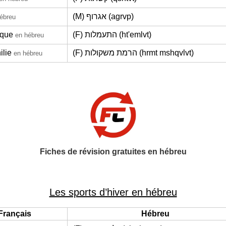
(M) אגרוף (agrvp)
ébreu
ique
(F) התעמלות (ht'emlvt)
en hébreu
ilie
(F) הרמת משקולות (hrmt mshqvlvt)
en hébreu
Fiches de révision gratuites en hébreu
Les sports d’hiver en hébreu
Français
Hébreu