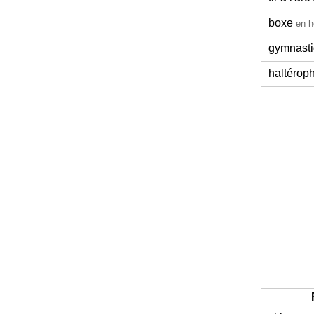
boxe
en h
gymnast
haltéroph