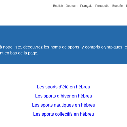
English
Deutsch
Français
Português
Español
 à notre liste, découvrez les noms de sports, y compris olympiques, 
nt en bas de la page.
Les sports d’été en hébreu
Les sports d’hiver en hébreu
Les sports nautiques en hébreu
Les sports collectifs en hébreu