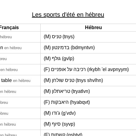
Les sports d’été en hébreu
Français
Hébreu
(M) טניס (tnys)
 hébreu
on
(M) בדמינטון (bdmyntvn)
en hébreu
(M) גולף (gvlp)
breu
(F) רכיבה על אופניים (rkybh 'el avpnyym)
en hébreu
 table
(M) טניס שולחן (tnys shvlhn)
en hébreu
(M) טריאתלון (tryatlvn)
en hébreu
(F) היאבקות (hyabqvt)
ébreu
(M) ג'ודו (g'vdv)
ébreu
(M) סיוף (syvp)
en hébreu
(F) קשתות (qshtvt)
en hébreu