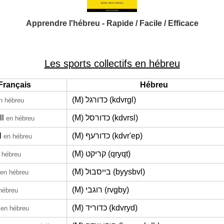
Apprendre l'hébreu - Rapide / Facile / Efficace
Les sports collectifs en hébreu
Français
Hébreu
(M) כדורגל (kdvrgl)
n hébreu
ll
(M) כדורסל (kdvrsl)
en hébreu
l
(M) כדורעף (kdvr'ep)
en hébreu
(M) קריקט (qryqt)
 hébreu
(M) בייסבול (byysbvl)
en hébreu
(M) רוגבי (rvgby)
hébreu
(M) כדוריד (kdvryd)
en hébreu