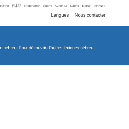
Italiano
日本語
Nederlands
Suomi
Svenska
Dansk
Norsk
Íslenska
Langues
Nous contacter
en hébreu. Pour découvrir d’autres lexiques hébreu,