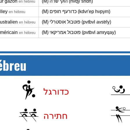
ur gazon
(M) הוקי שדה (hvqy shdh)
en hébreu
lley
(M) כדורעף חופים (kdvr'ep hvpym)
en hébreu
australien
(M) פוטבול אוסטרלי (pvtbvl avstrly)
en hébreu
américain
(M) פוטבול אמריקאי (pvtbvl amryqay)
en hébreu