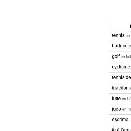
tennis
en
badmint
golf
en hé
cyclisme
tennis de
triathlon
lutte
en h
judo
en h
escrime
tir à l'arc