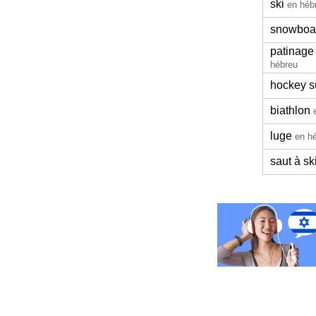
ski
en héb
snowboa
patinage
hébreu
hockey s
biathlon
luge
en h
saut à sk