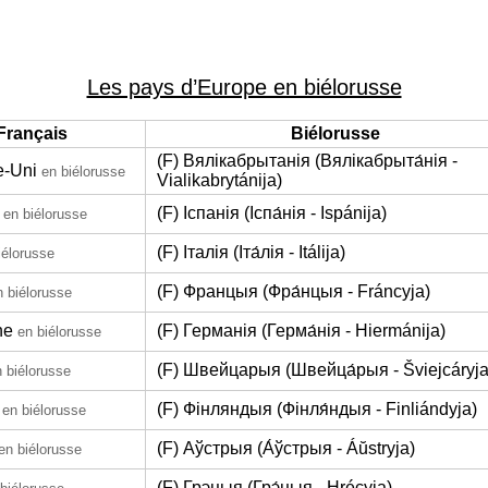
Les pays d’Europe en biélorusse
Français
Biélorusse
(F) Вялікабрытанія (Вялікабрыта́нія -
-Uni
en biélorusse
Vialikabrytánija)
(F) Іспанія (Іспа́нія - Ispánija)
en biélorusse
(F) Італія (Іта́лія - Itálija)
iélorusse
(F) Францыя (Фра́нцыя - Fráncyja)
n biélorusse
ne
(F) Германія (Герма́нія - Hiermánija)
en biélorusse
(F) Швейцарыя (Швейца́рыя - Šviejcáryja
 biélorusse
(F) Фінляндыя (Фінля́ндыя - Finliándyja)
en biélorusse
(F) Аўстрыя (А́ўстрыя - Áŭstryja)
en biélorusse
(F) Грэцыя (Грэ́цыя - Hrécyja)