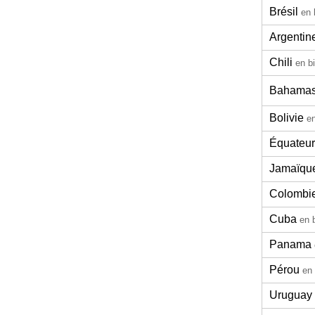
Brésil
en 
Argentin
Chili
en b
Bahama
Bolivie
en
Équateur
Jamaïqu
Colombi
Cuba
en 
Panama
Pérou
en 
Uruguay