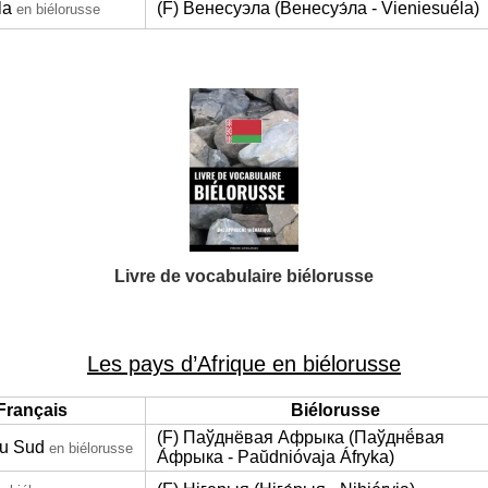
la
(F) Венесуэла (Венесуэ́ла - Vieniesuéla)
en biélorusse
Livre de vocabulaire biélorusse
Les pays d’Afrique en biélorusse
Français
Biélorusse
(F) Паўднёвая Афрыка (Паўднё́вая
du Sud
en biélorusse
А́фрыка - Paŭdnióvaja Áfryka)