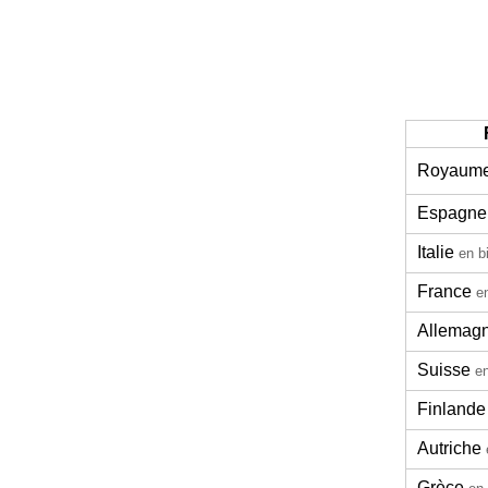
Royaume
Espagne
Italie
en b
France
e
Allemag
Suisse
en
Finlande
Autriche
Grèce