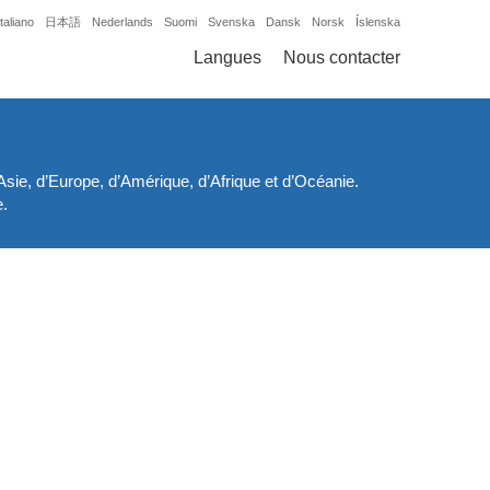
Italiano
日本語
Nederlands
Suomi
Svenska
Dansk
Norsk
Íslenska
Langues
Nous contacter
sie, d’Europe, d’Amérique, d’Afrique et d’Océanie.
e.