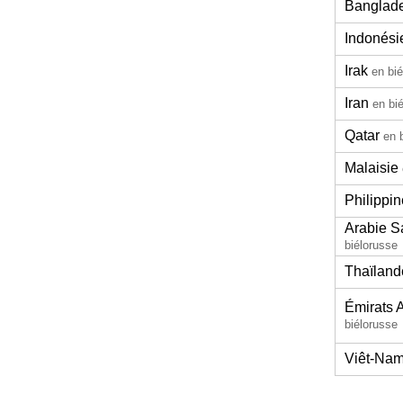
Banglad
Indonési
Irak
en bi
Iran
en bi
Qatar
en 
Malaisie
Philippi
Arabie S
biélorusse
Thaïland
Émirats 
biélorusse
Viêt-Na