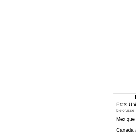
États-Un
biélorusse
Mexique
Canada