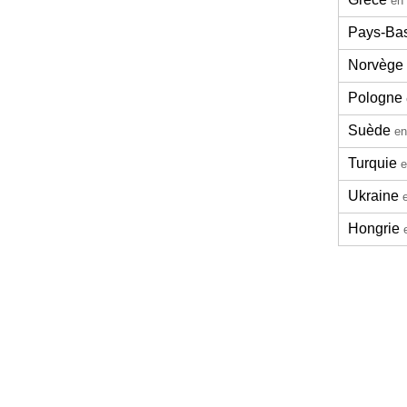
en 
Pays-Ba
Norvège
Pologne
Suède
en
Turquie
e
Ukraine
Hongrie