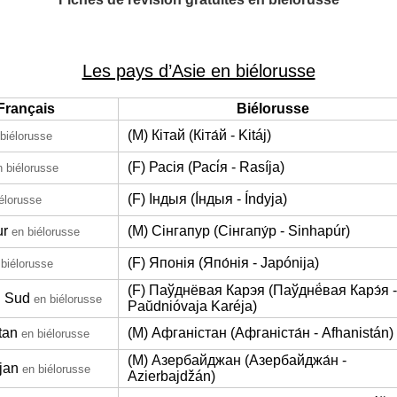
Les pays d’Asie en biélorusse
Français
Biélorusse
(M) Кітай (Кіта́й - Kitáj)
biélorusse
(F) Расія (Расі́я - Rasíja)
n biélorusse
(F) Індыя (І́ндыя - Índyja)
élorusse
ur
(M) Сінгапур (Сінгапу́р - Sinhapúr)
en biélorusse
(F) Японія (Япо́нія - Japónija)
 biélorusse
(F) Паўднёвая Карэя (Паўднё́вая Карэ́я -
u Sud
en biélorusse
Paŭdnióvaja Karéja)
tan
(M) Афганістан (Афганіста́н - Afhanistán)
en biélorusse
(M) Азербайджан (Азербайджа́н -
jan
en biélorusse
Azierbajdžán)