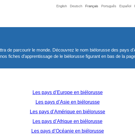
English
Deutsch
Français
Português
Español
tra de parcourir le monde. Découvrez le nom biélorusse des pays d’A
nos fiches d’apprentissage de le biélorusse figurant en bas de la pag
Les pays d’Europe en biélorusse
Les pays d’Asie en biélorusse
Les pays d’Amérique en biélorusse
Les pays d’Afrique en biélorusse
Les pays d’Océanie en biélorusse