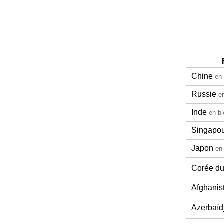
Chine
en 
Russie
e
Inde
en bi
Singapo
Japon
en
Corée d
Afghanis
Azerbaïd