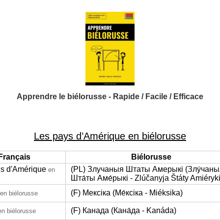
Apprendre le biélorusse - Rapide / Facile / Efficace
Les pays d’Amérique en biélorusse
Français
Biélorusse
is d'Amérique
(PL) Злучаныя Штаты Амерыкі (Злу́чаны
en
Шта́ты Аме́рыкі - Zlúčanyja Štáty Amiéryki
(F) Мексіка (Ме́ксіка - Miéksika)
en biélorusse
(F) Канада (Кана́да - Kanáda)
en biélorusse