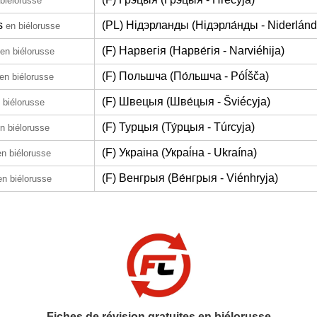
biélorusse
s
(PL) Нідэрланды (Нідэрла́нды - Niderlánd
en biélorusse
(F) Нарвегія (Нарве́гія - Narviéhija)
en biélorusse
(F) Польшча (По́льшча - Póĺšča)
en biélorusse
(F) Швецыя (Шве́цыя - Šviécyja)
 biélorusse
(F) Турцыя (Ту́рцыя - Túrcyja)
n biélorusse
(F) Украіна (Украі́на - Ukraína)
en biélorusse
(F) Венгрыя (Ве́нгрыя - Viénhryja)
en biélorusse
Fiches de révision gratuites en biélorusse