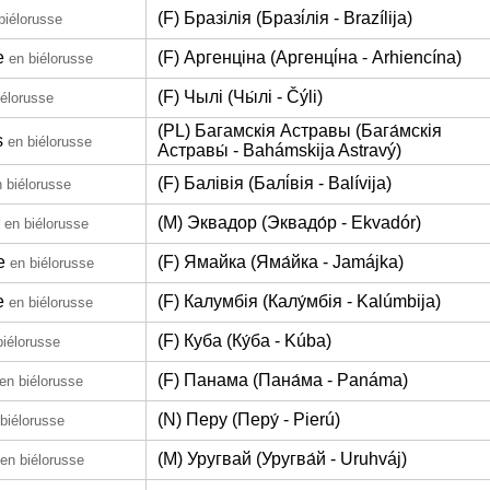
(F) Бразілія (Бразі́лія - Brazílija)
biélorusse
e
(F) Аргенціна (Аргенці́на - Arhiencína)
en biélorusse
(F) Чылі (Чы́лі - Čýli)
iélorusse
(PL) Багамскія Астравы (Бага́мскія
s
en biélorusse
Астравы́ - Bahámskija Astravý)
(F) Балівія (Балі́вія - Balívija)
 biélorusse
(M) Эквадор (Эквадо́р - Ekvadór)
en biélorusse
e
(F) Ямайка (Яма́йка - Jamájka)
en biélorusse
e
(F) Калумбія (Калу́мбія - Kalúmbija)
en biélorusse
(F) Куба (Ку́ба - Kúba)
biélorusse
(F) Панама (Пана́ма - Panáma)
en biélorusse
(N) Перу (Перу́ - Pierú)
biélorusse
(M) Уругвай (Уругва́й - Uruhváj)
en biélorusse