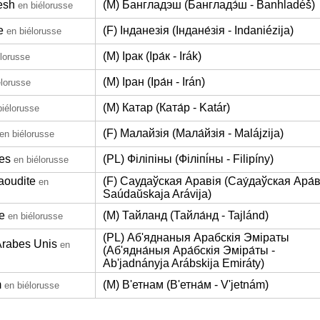
esh
(M) Бангладэш (Бангладэ́ш - Banhladéš)
en biélorusse
e
(F) Інданезія (Індане́зія - Indaniézija)
en biélorusse
(M) Ірак (Іра́к - Irák)
élorusse
(M) Іран (Іра́н - Irán)
élorusse
(M) Катар (Ката́р - Katár)
biélorusse
(F) Малайзія (Мала́йзія - Malájzija)
en biélorusse
nes
(PL) Філіпіны (Філіпі́ны - Filipíny)
en biélorusse
aoudite
(F) Саудаўская Аравія (Сау́даўская Ара́в
en
Saúdaŭskaja Arávija)
e
(M) Тайланд (Тайла́нд - Tajlánd)
en biélorusse
(PL) Аб'яднаныя Арабскія Эміраты
Arabes Unis
en
(Аб'ядна́ныя Ара́бскія Эміра́ты -
Ab'jadnányja Arábskija Emiráty)
m
(M) В'етнам (В'етна́м - V'jetnám)
en biélorusse