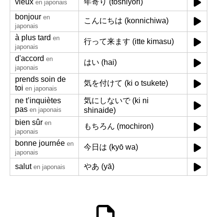
vieux
年寄り (toshiyori)
en japonais
bonjour
en
こんにちは (konnichiwa)
japonais
à plus tard
en
行って来ます (itte kimasu)
japonais
d'accord
en
はい (hai)
japonais
prends soin de
気を付けて (ki o tsukete)
toi
en japonais
ne t’inquiètes
気にしないで (ki ni
pas
en japonais
shinaide)
bien sûr
en
もちろん (mochiron)
japonais
bonne journée
en
今日は (kyō wa)
japonais
salut
やあ (yā)
en japonais