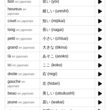
bon
良い (yoi)
en japonais
heureux
en
嬉しい (ureshī)
japonais
court
短い (mijikai)
en japonais
long
長い (nagai)
en japonais
petit
小さい (chīsai)
en japonais
grand
大きな (ōkina)
en japonais
là
あそこ (asoko)
en japonais
ici
ここ (koko)
en japonais
droite
右 (migi)
en japonais
gauche
en
左 (hidari)
japonais
beau
美しい (utsukushī)
en japonais
jeune
若い (wakai)
en japonais