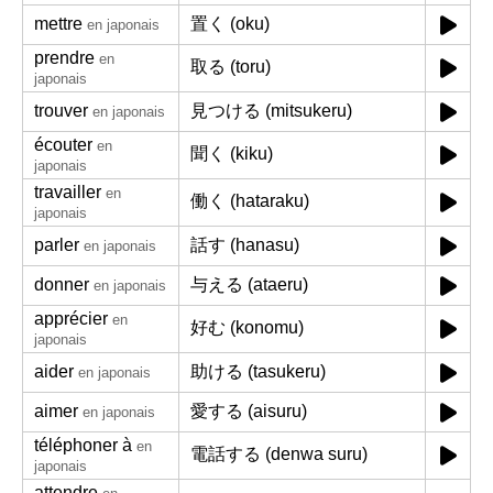
mettre
置く (oku)
en japonais
prendre
en
取る (toru)
japonais
trouver
見つける (mitsukeru)
en japonais
écouter
en
聞く (kiku)
japonais
travailler
en
働く (hataraku)
japonais
parler
話す (hanasu)
en japonais
donner
与える (ataeru)
en japonais
apprécier
en
好む (konomu)
japonais
aider
助ける (tasukeru)
en japonais
aimer
愛する (aisuru)
en japonais
téléphoner à
en
電話する (denwa suru)
japonais
attendre