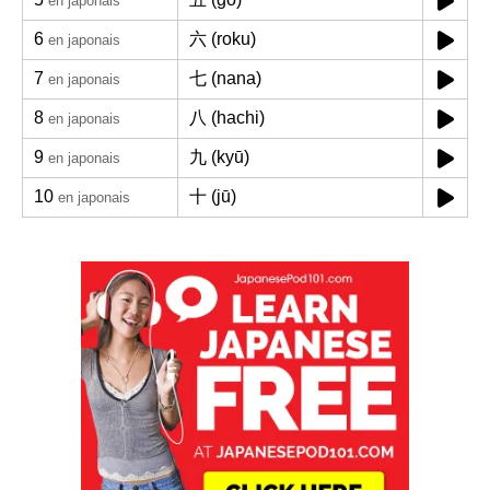
en japonais
6
六 (roku)
en japonais
7
七 (nana)
en japonais
8
八 (hachi)
en japonais
9
九 (kyū)
en japonais
10
十 (jū)
en japonais