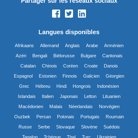
Partager sur les réseaux sociaux
Langues disponibles
Afrikaans
Allemand
Anglais
Arabe
Arménien
Azéri
Bengali
Biélorusse
Bulgare
Cantonais
Catalan
Chinois
Coréen
Croate
Danois
Espagnol
Estonien
Finnois
Galicien
Géorgien
Grec
Hébreu
Hindi
Hongrois
Indonésien
Islandais
Italien
Japonais
Letton
Lituanien
Macédonien
Malais
Néerlandais
Norvégien
Ouzbek
Persan
Polonais
Portugais
Roumain
Russe
Serbe
Slovaque
Slovène
Suédois
Tagalog
Tchèque
Thaï
Turc
Ukrainien