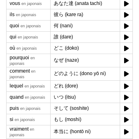
vous
あなた達 (anata tachi)
en japonais
ils
彼ら (kare ra)
en japonais
quoi
何 (nani)
en japonais
qui
誰 (dare)
en japonais
où
どこ (doko)
en japonais
pourquoi
en
なぜ (naze)
japonais
comment
en
どのように (dono yō ni)
japonais
lequel
どれ (dore)
en japonais
quand
いつ (itsu)
en japonais
puis
そして (soshite)
en japonais
si
もし (moshi)
en japonais
vraiment
en
本当に (hontō ni)
japonais